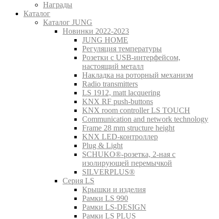
Награды
Каталог
Каталог JUNG
Новинки 2022-2023
JUNG HOME
Регуляция температуры
Розетки с USB-интерфейсом,
настоящий металл
Накладка на роторный механизм
Radio transmitters
LS 1912, matt lacquering
KNX RF push-buttons
KNX room controller LS TOUCH
Communication and network technology
Frame 28 mm structure height
KNX LED-контроллер
Plug & Light
SCHUKO®-розетка, 2-ная с
изолирующей перемычкой
SILVERPLUS®
Серия LS
Крышки и изделия
Рамки LS 990
Рамки LS-DESIGN
Рамки LS PLUS