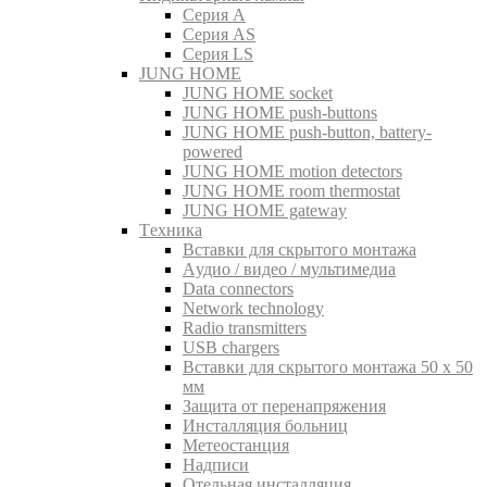
Серия A
Серия AS
Серия LS
JUNG HOME
JUNG HOME socket
JUNG HOME push-buttons
JUNG HOME push-button, battery-
powered
JUNG HOME motion detectors
JUNG HOME room thermostat
JUNG HOME gateway
Tехника
Вставки для скрытого монтажа
Aудио / видео / мультимедиа
Data connectors
Network technology
Radio transmitters
USB chargers
Вставки для скрытого монтажа 50 x 50
мм
Защита от перенапряжения
Инсталляция больниц
Метеостанция
Надписи
Отельная инсталляция