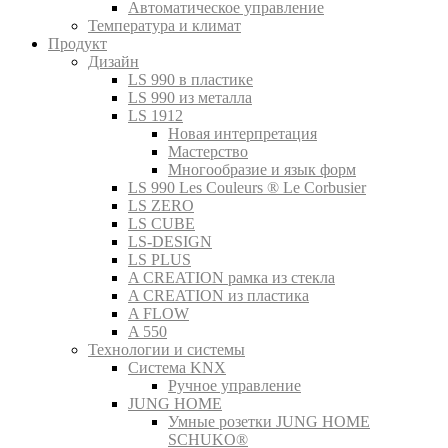
Автоматическое управление
Температура и климат
Продукт
Дизайн
LS 990 в пластике
LS 990 из металла
LS 1912
Новая интерпретация
Мастерство
Многообразие и язык форм
LS 990 Les Couleurs ® Le Corbusier
LS ZERO
LS CUBE
LS-DESIGN
LS PLUS
A CREATION рамка из стекла
A CREATION из пластика
A FLOW
A 550
Технологии и системы
Система KNX
Ручное управление
JUNG HOME
Умные розетки JUNG HOME
SCHUKO®