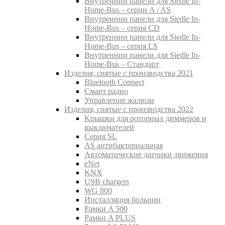
Внутреннии панели для Siedle In-
Home-Bus – серии A / AS
Внутреннии панели для Siedle In-
Home-Bus – серия CD
Внутреннии панели для Siedle In-
Home-Bus – серия LS
Внутреннии панели для Siedle In-
Home-Bus – Стандарт
Изделия, снятые с производства 2021
Bluetooth Connect
Смарт радио
Управление жалюзи
Изделия, снятые с производства 2022
Kрышки для роторных диммеров и
выключателей
Серия SL
AS антибактериальная
Aвтоматические датчики движения
eNet
KNX
USB chargers
WG 800
Инсталляция больниц
Рамки A 500
Рамки A PLUS