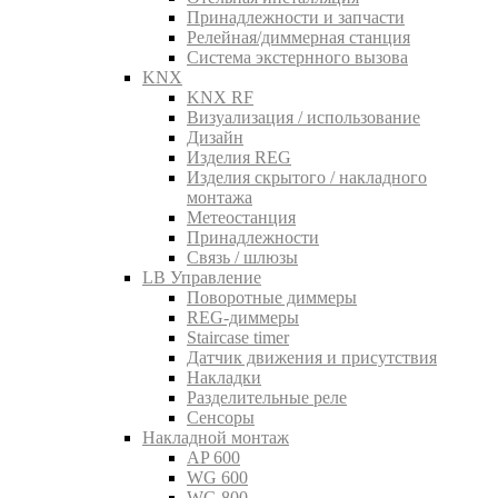
Принадлежности и запчасти
Релейная/диммерная станция
Система экстернного вызова
KNX
KNX RF
Визуализация / использование
Дизайн
Изделия REG
Изделия скрытого / накладного
монтажа
Метеостанция
Принадлежности
Связь / шлюзы
LB Управление
Поворотные диммеры
REG-диммеры
Staircase timer
Датчик движения и присутствия
Накладки
Разделительные реле
Сенсоры
Накладной монтаж
AP 600
WG 600
WG 800