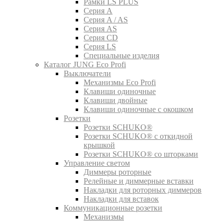
Рамки LS PLUS
Серия A
Серия A / AS
Серия AS
Серия CD
Серия LS
Специальные изделия
Каталог JUNG Eco Profi
Выключатели
Механизмы Eco Profi
Клавиши одиночные
Клавиши двойные
Клавиши одиночные с окошком
Розетки
Розетки SCHUKO®
Розетки SCHUKO® с откидной
крышкой
Розетки SCHUKO® со шторками
Управление светом
Диммеры роторные
Релейные и диммерные вставки
Накладки для роторных диммеров
Накладки для вставок
Коммуникационные розетки
Механизмы