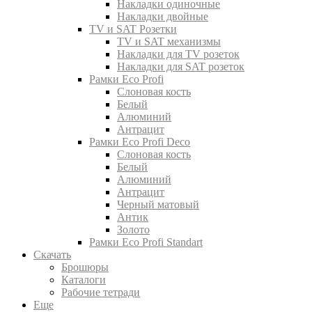
Накладки одиночные
Накладки двойные
TV и SAT Розетки
TV и SAT механизмы
Накладки для TV розеток
Накладки для SAT розеток
Рамки Eco Profi
Слоновая кость
Белый
Алюминий
Антрацит
Рамки Eco Profi Deco
Слоновая кость
Белый
Алюминий
Антрацит
Черный матовый
Антик
Золото
Рамки Eco Profi Standart
Скачать
Брошюры
Каталоги
Рабочие тетради
Еще