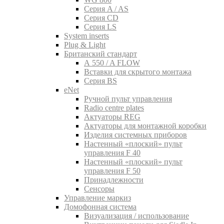
Серия A / AS
Серия CD
Серия LS
System inserts
Plug & Light
Британский стандарт
A 550 / A FLOW
Вставки для скрытого монтажа
Серия BS
eNet
Pучной пульт управления
Radio centre plates
Актуаторы REG
Актуаторы для монтажной коробки
Изделия системных приборов
Настенный «плоский» пульт
управления F 40
Настенный «плоский» пульт
управления F 50
Принадлежности
Сенсоры
Управление маркиз
Домофонная система
Визуализация / использование