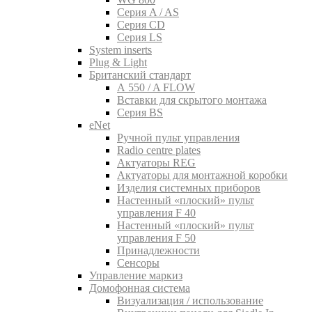
Серия A / AS
Серия CD
Серия LS
System inserts
Plug & Light
Британский стандарт
A 550 / A FLOW
Вставки для скрытого монтажа
Серия BS
eNet
Pучной пульт управления
Radio centre plates
Актуаторы REG
Актуаторы для монтажной коробки
Изделия системных приборов
Настенный «плоский» пульт
управления F 40
Настенный «плоский» пульт
управления F 50
Принадлежности
Сенсоры
Управление маркиз
Домофонная система
Визуализация / использование