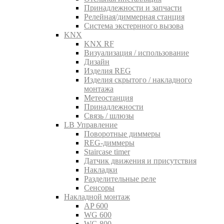
Принадлежности и запчасти
Релейная/диммерная станция
Система экстернного вызова
KNX
KNX RF
Визуализация / использование
Дизайн
Изделия REG
Изделия скрытого / накладного
монтажа
Метеостанция
Принадлежности
Связь / шлюзы
LB Управление
Поворотные диммеры
REG-диммеры
Staircase timer
Датчик движения и присутствия
Накладки
Разделительные реле
Сенсоры
Накладной монтаж
AP 600
WG 600
WG 800