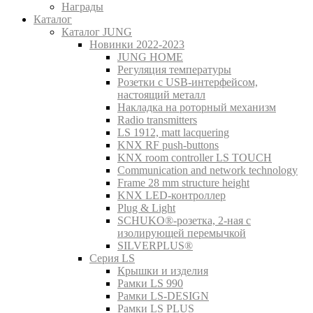
Награды
Каталог
Каталог JUNG
Новинки 2022-2023
JUNG HOME
Регуляция температуры
Розетки с USB-интерфейсом,
настоящий металл
Накладка на роторный механизм
Radio transmitters
LS 1912, matt lacquering
KNX RF push-buttons
KNX room controller LS TOUCH
Communication and network technology
Frame 28 mm structure height
KNX LED-контроллер
Plug & Light
SCHUKO®-розетка, 2-ная с
изолирующей перемычкой
SILVERPLUS®
Серия LS
Крышки и изделия
Рамки LS 990
Рамки LS-DESIGN
Рамки LS PLUS