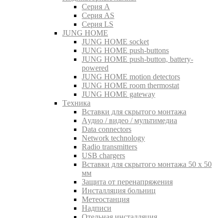
Серия A
Серия AS
Серия LS
JUNG HOME
JUNG HOME socket
JUNG HOME push-buttons
JUNG HOME push-button, battery-
powered
JUNG HOME motion detectors
JUNG HOME room thermostat
JUNG HOME gateway
Tехника
Вставки для скрытого монтажа
Aудио / видео / мультимедиа
Data connectors
Network technology
Radio transmitters
USB chargers
Вставки для скрытого монтажа 50 x 50
мм
Защита от перенапряжения
Инсталляция больниц
Метеостанция
Надписи
Отельная инсталляция