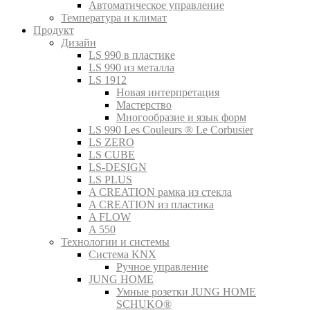
Автоматическое управление
Температура и климат
Продукт
Дизайн
LS 990 в пластике
LS 990 из металла
LS 1912
Новая интерпретация
Мастерство
Многообразие и язык форм
LS 990 Les Couleurs ® Le Corbusier
LS ZERO
LS CUBE
LS-DESIGN
LS PLUS
A CREATION рамка из стекла
A CREATION из пластика
A FLOW
A 550
Технологии и системы
Система KNX
Ручное управление
JUNG HOME
Умные розетки JUNG HOME
SCHUKO®