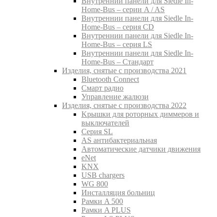
Внутреннии панели для Siedle In-
Home-Bus – серии A / AS
Внутреннии панели для Siedle In-
Home-Bus – серия CD
Внутреннии панели для Siedle In-
Home-Bus – серия LS
Внутреннии панели для Siedle In-
Home-Bus – Стандарт
Изделия, снятые с производства 2021
Bluetooth Connect
Смарт радио
Управление жалюзи
Изделия, снятые с производства 2022
Kрышки для роторных диммеров и
выключателей
Серия SL
AS антибактериальная
Aвтоматические датчики движения
eNet
KNX
USB chargers
WG 800
Инсталляция больниц
Рамки A 500
Рамки A PLUS