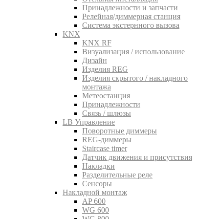
Принадлежности и запчасти
Релейная/диммерная станция
Система экстернного вызова
KNX
KNX RF
Визуализация / использование
Дизайн
Изделия REG
Изделия скрытого / накладного
монтажа
Метеостанция
Принадлежности
Связь / шлюзы
LB Управление
Поворотные диммеры
REG-диммеры
Staircase timer
Датчик движения и присутствия
Накладки
Разделительные реле
Сенсоры
Накладной монтаж
AP 600
WG 600
WG 800