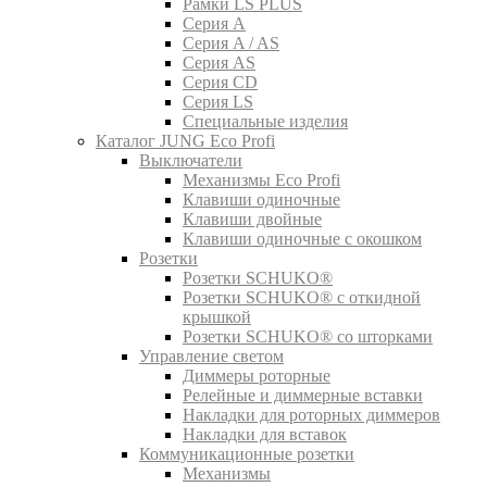
Рамки LS PLUS
Серия A
Серия A / AS
Серия AS
Серия CD
Серия LS
Специальные изделия
Каталог JUNG Eco Profi
Выключатели
Механизмы Eco Profi
Клавиши одиночные
Клавиши двойные
Клавиши одиночные с окошком
Розетки
Розетки SCHUKO®
Розетки SCHUKO® с откидной
крышкой
Розетки SCHUKO® со шторками
Управление светом
Диммеры роторные
Релейные и диммерные вставки
Накладки для роторных диммеров
Накладки для вставок
Коммуникационные розетки
Механизмы