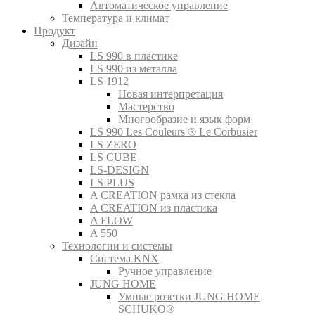
Автоматическое управление
Температура и климат
Продукт
Дизайн
LS 990 в пластике
LS 990 из металла
LS 1912
Новая интерпретация
Мастерство
Многообразие и язык форм
LS 990 Les Couleurs ® Le Corbusier
LS ZERO
LS CUBE
LS-DESIGN
LS PLUS
A CREATION рамка из стекла
A CREATION из пластика
A FLOW
A 550
Технологии и системы
Система KNX
Ручное управление
JUNG HOME
Умные розетки JUNG HOME
SCHUKO®