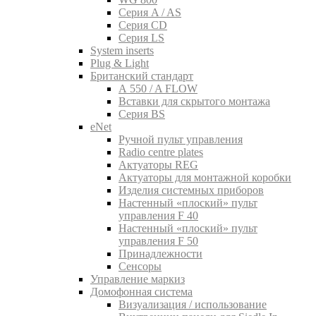
Серия A / AS
Серия CD
Серия LS
System inserts
Plug & Light
Британский стандарт
A 550 / A FLOW
Вставки для скрытого монтажа
Серия BS
eNet
Pучной пульт управления
Radio centre plates
Актуаторы REG
Актуаторы для монтажной коробки
Изделия системных приборов
Настенный «плоский» пульт
управления F 40
Настенный «плоский» пульт
управления F 50
Принадлежности
Сенсоры
Управление маркиз
Домофонная система
Визуализация / использование