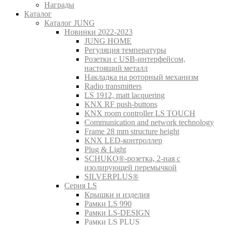
Награды
Каталог
Каталог JUNG
Новинки 2022-2023
JUNG HOME
Регуляция температуры
Розетки с USB-интерфейсом,
настоящий металл
Накладка на роторный механизм
Radio transmitters
LS 1912, matt lacquering
KNX RF push-buttons
KNX room controller LS TOUCH
Communication and network technology
Frame 28 mm structure height
KNX LED-контроллер
Plug & Light
SCHUKO®-розетка, 2-ная с
изолирующей перемычкой
SILVERPLUS®
Серия LS
Крышки и изделия
Рамки LS 990
Рамки LS-DESIGN
Рамки LS PLUS