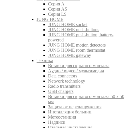
Серия A
Серия AS
Серия LS
JUNG HOME
JUNG HOME socket
JUNG HOME push-buttons
JUNG HOME push-button, battery-
powered
JUNG HOME motion detectors
JUNG HOME room thermostat
JUNG HOME gateway
Tехника
Вставки для скрытого монтажа
Aудио / видео / мультимедиа
Data connectors
Network technology
Radio transmitters
USB chargers
Вставки для скрытого монтажа 50 x 50
мм
Защита от перенапряжения
Инсталляция больниц
Метеостанция
Надписи
Отельная инсталляция