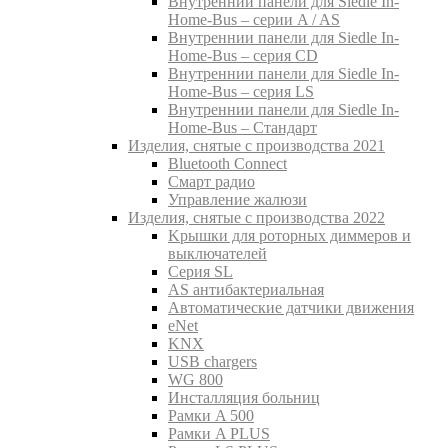
Внутреннии панели для Siedle In-
Home-Bus – серии A / AS
Внутреннии панели для Siedle In-
Home-Bus – серия CD
Внутреннии панели для Siedle In-
Home-Bus – серия LS
Внутреннии панели для Siedle In-
Home-Bus – Стандарт
Изделия, снятые с производства 2021
Bluetooth Connect
Смарт радио
Управление жалюзи
Изделия, снятые с производства 2022
Kрышки для роторных диммеров и
выключателей
Серия SL
AS антибактериальная
Aвтоматические датчики движения
eNet
KNX
USB chargers
WG 800
Инсталляция больниц
Рамки A 500
Рамки A PLUS