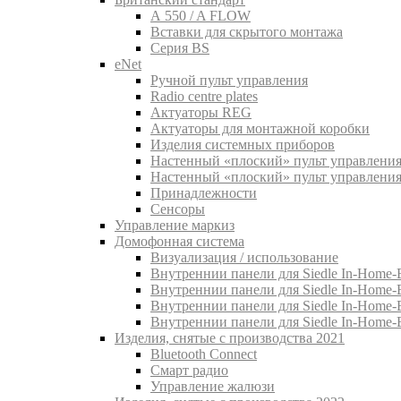
A 550 / A FLOW
Вставки для скрытого монтажа
Серия BS
eNet
Pучной пульт управления
Radio centre plates
Актуаторы REG
Актуаторы для монтажной коробки
Изделия системных приборов
Настенный «плоский» пульт управления
Настенный «плоский» пульт управления
Принадлежности
Сенсоры
Управление маркиз
Домофонная система
Визуализация / использование
Внутреннии панели для Siedle In-Home-B
Внутреннии панели для Siedle In-Home-
Внутреннии панели для Siedle In-Home-
Внутреннии панели для Siedle In-Home-
Изделия, снятые с производства 2021
Bluetooth Connect
Смарт радио
Управление жалюзи