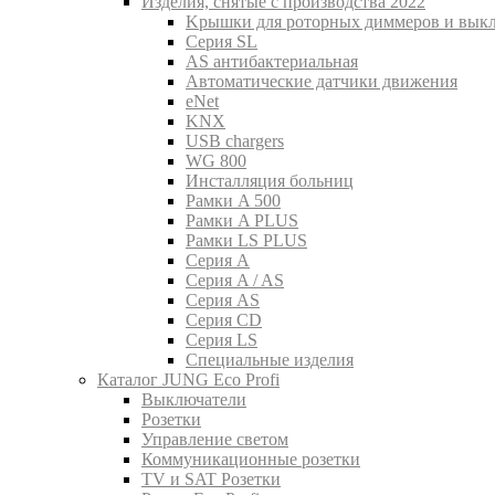
Изделия, снятые с производства 2022
Kрышки для роторных диммеров и вык
Серия SL
AS антибактериальная
Aвтоматические датчики движения
eNet
KNX
USB chargers
WG 800
Инсталляция больниц
Рамки A 500
Рамки A PLUS
Рамки LS PLUS
Серия A
Серия A / AS
Серия AS
Серия CD
Серия LS
Специальные изделия
Каталог JUNG Eco Profi
Выключатели
Розетки
Управление светом
Коммуникационные розетки
TV и SAT Розетки