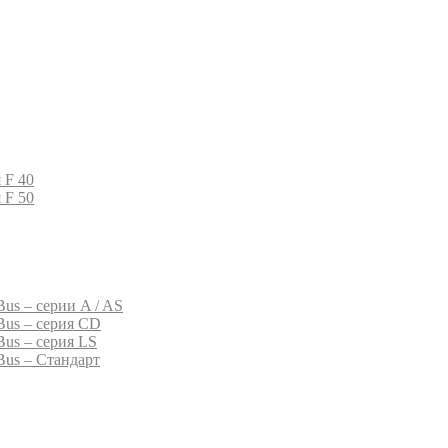
 F 40
 F 50
us – серии A / AS
Bus – серия CD
Bus – серия LS
Bus – Стандарт