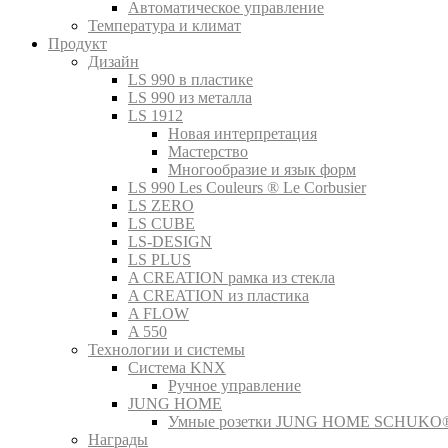
Автоматическое управление
Температура и климат
Продукт
Дизайн
LS 990 в пластике
LS 990 из металла
LS 1912
Новая интерпретация
Мастерство
Многообразие и язык форм
LS 990 Les Couleurs ® Le Corbusier
LS ZERO
LS CUBE
LS-DESIGN
LS PLUS
A CREATION рамка из стекла
A CREATION из пластика
A FLOW
A 550
Технологии и системы
Система KNX
Ручное управление
JUNG HOME
Умные розетки JUNG HOME SCHUKO
Награды