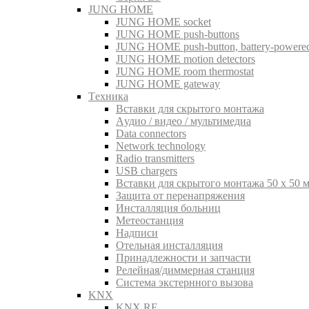
JUNG HOME
JUNG HOME socket
JUNG HOME push-buttons
JUNG HOME push-button, battery-powere
JUNG HOME motion detectors
JUNG HOME room thermostat
JUNG HOME gateway
Tехника
Вставки для скрытого монтажа
Aудио / видео / мультимедиа
Data connectors
Network technology
Radio transmitters
USB chargers
Вставки для скрытого монтажа 50 x 50 
Защита от перенапряжения
Инсталляция больниц
Метеостанция
Надписи
Отельная инсталляция
Принадлежности и запчасти
Релейная/диммерная станция
Система экстернного вызова
KNX
KNX RF