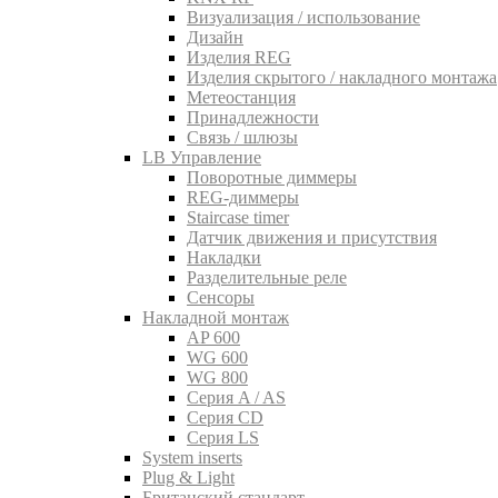
Визуализация / использование
Дизайн
Изделия REG
Изделия скрытого / накладного монтажа
Метеостанция
Принадлежности
Связь / шлюзы
LB Управление
Поворотные диммеры
REG-диммеры
Staircase timer
Датчик движения и присутствия
Накладки
Разделительные реле
Сенсоры
Накладной монтаж
AP 600
WG 600
WG 800
Серия A / AS
Серия CD
Серия LS
System inserts
Plug & Light
Британский стандарт