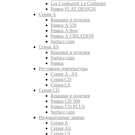
Les Couleurs® Le Corbusier
Рамки FLAT DESIGN
Серия A
Крышки и изделия
Рамки A 550
Рамки A flow
Рамки A CREATION
Surface caps
Серия AS
Крышки и изделия
Surface caps
Рамки
Регуляция температуры
Серия A / AS
Серия CD
Серия LS
Серия CD
Крышки и изделия
Рамки CD 500
Рамки CD PLUS
Surface caps
Индикаторные лампы
Серия A
Серия AS
Серия LS