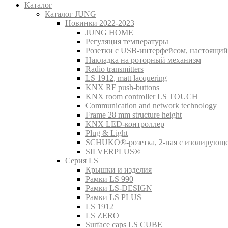
Каталог
Каталог JUNG
Новинки 2022-2023
JUNG HOME
Регуляция температуры
Розетки с USB-интерфейсом, настоящий
Накладка на роторный механизм
Radio transmitters
LS 1912, matt lacquering
KNX RF push-buttons
KNX room controller LS TOUCH
Communication and network technology
Frame 28 mm structure height
KNX LED-контроллер
Plug & Light
SCHUKO®-розетка, 2-ная с изолирующ
SILVERPLUS®
Серия LS
Крышки и изделия
Рамки LS 990
Рамки LS-DESIGN
Рамки LS PLUS
LS 1912
LS ZERO
Surface caps LS CUBE