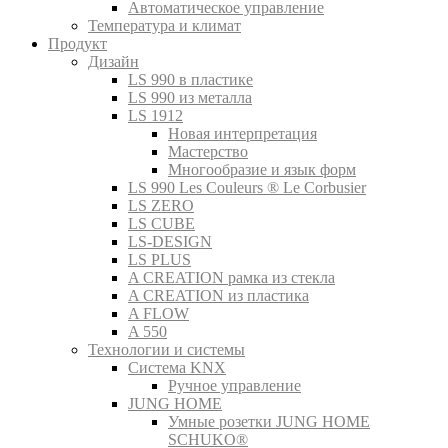
Автоматическое управление
Температура и климат
Продукт
Дизайн
LS 990 в пластике
LS 990 из металла
LS 1912
Новая интерпретация
Мастерство
Многообразие и язык форм
LS 990 Les Couleurs ® Le Corbusier
LS ZERO
LS CUBE
LS-DESIGN
LS PLUS
A CREATION рамка из стекла
A CREATION из пластика
A FLOW
A 550
Технологии и системы
Система KNX
Ручное управление
JUNG HOME
Умные розетки JUNG HOME
SCHUKO®