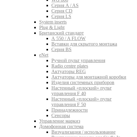
Серия A / AS
Серия CD
Серия LS
System inserts
Plug & Light
Британский стандарт
A 550 / A FLOW
Вставки для скрытого монтажа
Серия BS
eNet
Pучной пульт управления
Radio centre plates
Актуаторы REG
Актуаторы для монтажной коробки
Изделия системных приборов
Настенный «плоский» пульт
управления F 40
Настенный «плоский» пульт
управления F 50
Принадлежности
Сенсоры
Управление маркиз
Домофонная система
Визуализация / использование