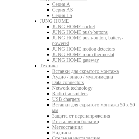
Серия A
Серия AS
Серия LS
JUNG HOME
JUNG HOME socket
JUNG HOME push-buttons
JUNG HOME push-button, battery-
powered
JUNG HOME motion detectors
JUNG HOME room thermostat
JUNG HOME gateway
Tехника
Вставки для скрытого монтажа
Aудио / видео / мультимедиа
Data connectors
Network technology
Radio transmitters
USB chargers
Вставки для скрытого монтажа 50 x 50
мм
Защита от перенапряжения
Инсталляция больниц
Метеостанция
Надписи
Отельная инсталляция