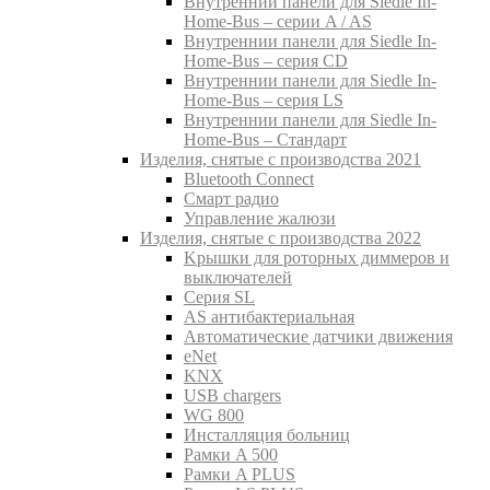
Внутреннии панели для Siedle In-
Home-Bus – серии A / AS
Внутреннии панели для Siedle In-
Home-Bus – серия CD
Внутреннии панели для Siedle In-
Home-Bus – серия LS
Внутреннии панели для Siedle In-
Home-Bus – Стандарт
Изделия, снятые с производства 2021
Bluetooth Connect
Смарт радио
Управление жалюзи
Изделия, снятые с производства 2022
Kрышки для роторных диммеров и
выключателей
Серия SL
AS антибактериальная
Aвтоматические датчики движения
eNet
KNX
USB chargers
WG 800
Инсталляция больниц
Рамки A 500
Рамки A PLUS