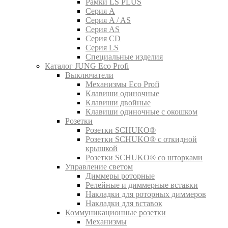
Рамки LS PLUS
Серия A
Серия A / AS
Серия AS
Серия CD
Серия LS
Специальные изделия
Каталог JUNG Eco Profi
Выключатели
Механизмы Eco Profi
Клавиши одиночные
Клавиши двойные
Клавиши одиночные с окошком
Розетки
Розетки SCHUKO®
Розетки SCHUKO® с откидной
крышкой
Розетки SCHUKO® со шторками
Управление светом
Диммеры роторные
Релейные и диммерные вставки
Накладки для роторных диммеров
Накладки для вставок
Коммуникационные розетки
Механизмы