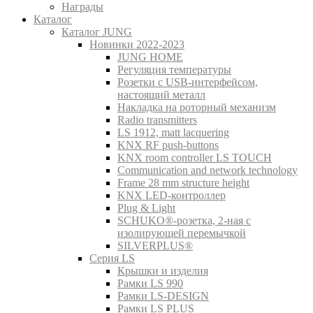
Награды
Каталог
Каталог JUNG
Новинки 2022-2023
JUNG HOME
Регуляция температуры
Розетки с USB-интерфейсом,
настоящий металл
Накладка на роторный механизм
Radio transmitters
LS 1912, matt lacquering
KNX RF push-buttons
KNX room controller LS TOUCH
Communication and network technology
Frame 28 mm structure height
KNX LED-контроллер
Plug & Light
SCHUKO®-розетка, 2-ная с
изолирующей перемычкой
SILVERPLUS®
Серия LS
Крышки и изделия
Рамки LS 990
Рамки LS-DESIGN
Рамки LS PLUS