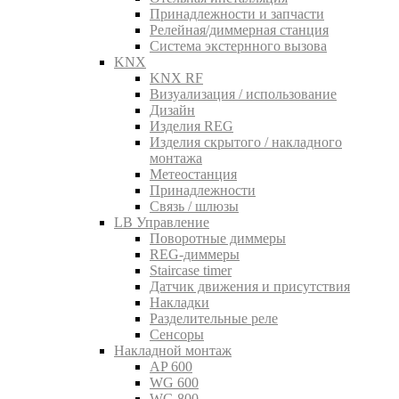
Принадлежности и запчасти
Релейная/диммерная станция
Система экстернного вызова
KNX
KNX RF
Визуализация / использование
Дизайн
Изделия REG
Изделия скрытого / накладного
монтажа
Метеостанция
Принадлежности
Связь / шлюзы
LB Управление
Поворотные диммеры
REG-диммеры
Staircase timer
Датчик движения и присутствия
Накладки
Разделительные реле
Сенсоры
Накладной монтаж
AP 600
WG 600
WG 800