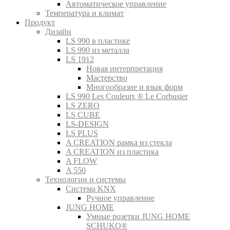
Автоматическое управление
Температура и климат
Продукт
Дизайн
LS 990 в пластике
LS 990 из металла
LS 1912
Новая интерпретация
Мастерство
Многообразие и язык форм
LS 990 Les Couleurs ® Le Corbusier
LS ZERO
LS CUBE
LS-DESIGN
LS PLUS
A CREATION рамка из стекла
A CREATION из пластика
A FLOW
A 550
Технологии и системы
Система KNX
Ручное управление
JUNG HOME
Умные розетки JUNG HOME
SCHUKO®