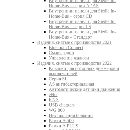
Внутреннии панели для Siedle In-
Home-Bus – серии A / AS
Внутреннии панели для Siedle In-
Home-Bus – серия CD
Внутреннии панели для Siedle In-
Home-Bus – серия LS
Внутреннии панели для Siedle In-
Home-Bus – Стандарт
Изделия, снятые с производства 2021
Bluetooth Connect
Смарт радио
Управление жалюзи
Изделия, снятые с производства 2022
Kрышки для роторных диммеров и
выключателей
Серия SL
AS антибактериальная
Aвтоматические датчики движения
eNet
KNX
USB chargers
WG 800
Инсталляция больниц
Рамки A 500
Рамки A PLUS