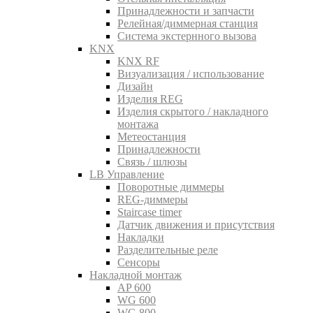
Принадлежности и запчасти
Релейная/диммерная станция
Система экстернного вызова
KNX
KNX RF
Визуализация / использование
Дизайн
Изделия REG
Изделия скрытого / накладного
монтажа
Метеостанция
Принадлежности
Связь / шлюзы
LB Управление
Поворотные диммеры
REG-диммеры
Staircase timer
Датчик движения и присутствия
Накладки
Разделительные реле
Сенсоры
Накладной монтаж
AP 600
WG 600
WG 800