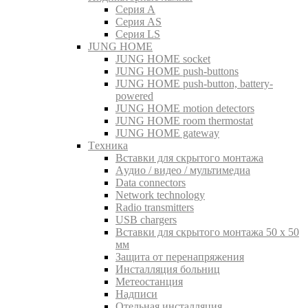
Серия A
Серия AS
Серия LS
JUNG HOME
JUNG HOME socket
JUNG HOME push-buttons
JUNG HOME push-button, battery-
powered
JUNG HOME motion detectors
JUNG HOME room thermostat
JUNG HOME gateway
Tехника
Вставки для скрытого монтажа
Aудио / видео / мультимедиа
Data connectors
Network technology
Radio transmitters
USB chargers
Вставки для скрытого монтажа 50 x 50
мм
Защита от перенапряжения
Инсталляция больниц
Метеостанция
Надписи
Отельная инсталляция