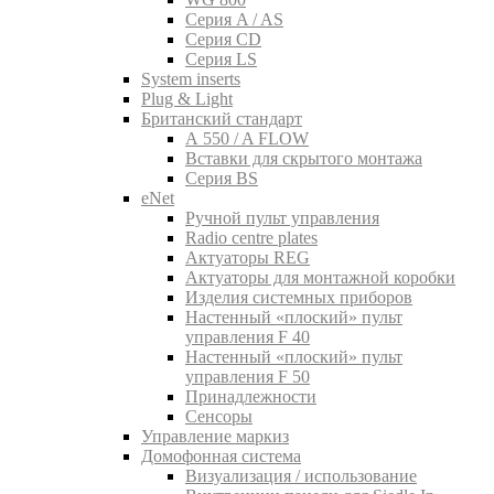
Серия A / AS
Серия CD
Серия LS
System inserts
Plug & Light
Британский стандарт
A 550 / A FLOW
Вставки для скрытого монтажа
Серия BS
eNet
Pучной пульт управления
Radio centre plates
Актуаторы REG
Актуаторы для монтажной коробки
Изделия системных приборов
Настенный «плоский» пульт
управления F 40
Настенный «плоский» пульт
управления F 50
Принадлежности
Сенсоры
Управление маркиз
Домофонная система
Визуализация / использование