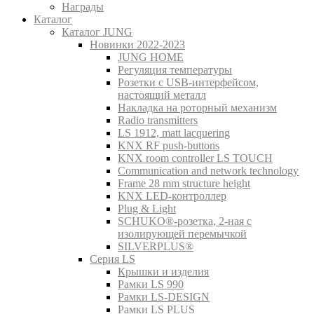
Награды
Каталог
Каталог JUNG
Новинки 2022-2023
JUNG HOME
Регуляция температуры
Розетки с USB-интерфейсом,
настоящий металл
Накладка на роторный механизм
Radio transmitters
LS 1912, matt lacquering
KNX RF push-buttons
KNX room controller LS TOUCH
Communication and network technology
Frame 28 mm structure height
KNX LED-контроллер
Plug & Light
SCHUKO®-розетка, 2-ная с
изолирующей перемычкой
SILVERPLUS®
Серия LS
Крышки и изделия
Рамки LS 990
Рамки LS-DESIGN
Рамки LS PLUS