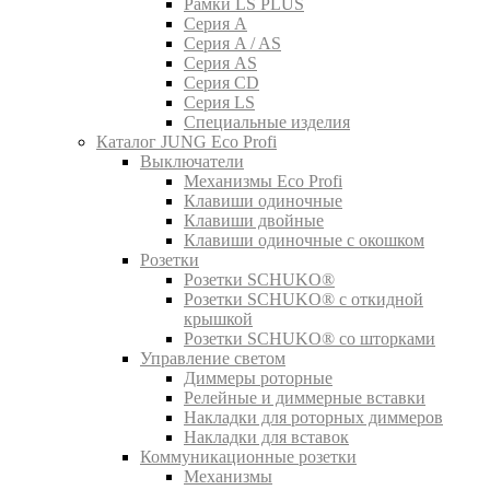
Рамки LS PLUS
Серия A
Серия A / AS
Серия AS
Серия CD
Серия LS
Специальные изделия
Каталог JUNG Eco Profi
Выключатели
Механизмы Eco Profi
Клавиши одиночные
Клавиши двойные
Клавиши одиночные с окошком
Розетки
Розетки SCHUKO®
Розетки SCHUKO® с откидной
крышкой
Розетки SCHUKO® со шторками
Управление светом
Диммеры роторные
Релейные и диммерные вставки
Накладки для роторных диммеров
Накладки для вставок
Коммуникационные розетки
Механизмы