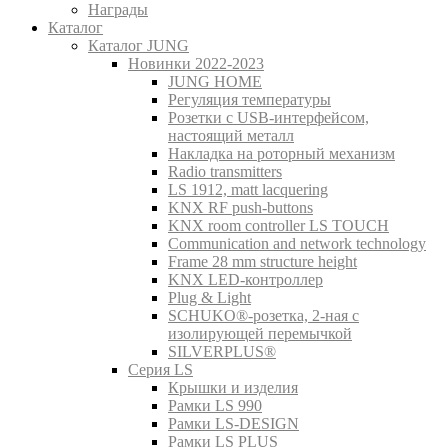
Награды
Каталог
Каталог JUNG
Новинки 2022-2023
JUNG HOME
Регуляция температуры
Розетки с USB-интерфейсом,
настоящий металл
Накладка на роторный механизм
Radio transmitters
LS 1912, matt lacquering
KNX RF push-buttons
KNX room controller LS TOUCH
Communication and network technology
Frame 28 mm structure height
KNX LED-контроллер
Plug & Light
SCHUKO®-розетка, 2-ная с
изолирующей перемычкой
SILVERPLUS®
Серия LS
Крышки и изделия
Рамки LS 990
Рамки LS-DESIGN
Рамки LS PLUS