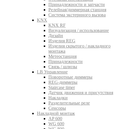
Принадлежности и запчасти
Релейная/диммерная станция
Система экстернного вызова
KNX
KNX RF
Визуализация / использование
Дизайн
Изделия REG
Изделия скрытого / накладного
монтажа
Метеостанция
Принадлежности
Связь / шлюзы
LB Управление
Поворотные диммеры
REG-диммеры
Staircase timer
Датчик движения и присутствия
Накладки
Разделительные реле
Сенсоры
Накладной монтаж
AP 600
WG 600
WG 800