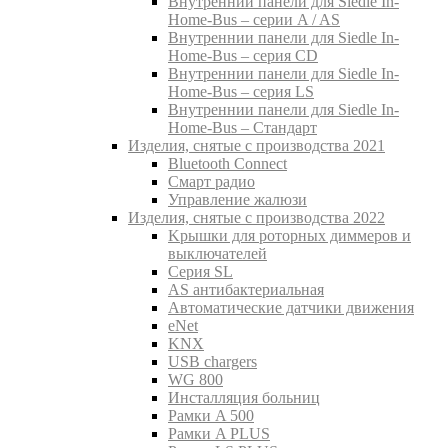
Внутреннии панели для Siedle In-
Home-Bus – серии A / AS
Внутреннии панели для Siedle In-
Home-Bus – серия CD
Внутреннии панели для Siedle In-
Home-Bus – серия LS
Внутреннии панели для Siedle In-
Home-Bus – Стандарт
Изделия, снятые с производства 2021
Bluetooth Connect
Смарт радио
Управление жалюзи
Изделия, снятые с производства 2022
Kрышки для роторных диммеров и
выключателей
Серия SL
AS антибактериальная
Aвтоматические датчики движения
eNet
KNX
USB chargers
WG 800
Инсталляция больниц
Рамки A 500
Рамки A PLUS