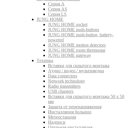
Серия A
Серия AS
Серия LS
JUNG HOME
JUNG HOME socket
JUNG HOME push-buttons
JUNG HOME push-button, battery-
powered
JUNG HOME motion detectors
JUNG HOME room thermostat
JUNG HOME gateway
Tехника
Вставки для скрытого монтажа
Aудио / видео / мультимедиа
Data connectors
Network technology
Radio transmitters
USB chargers
Вставки для скрытого монтажа 50 x 50
мм
Защита от перенапряжения
Инсталляция больниц
Метеостанция
Надписи
Отельная инсталляция