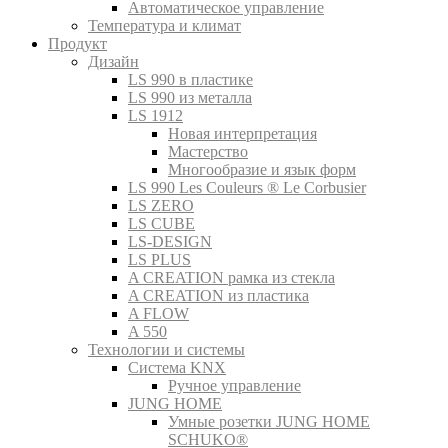
Автоматическое управление
Температура и климат
Продукт
Дизайн
LS 990 в пластике
LS 990 из металла
LS 1912
Новая интерпретация
Мастерство
Многообразие и язык форм
LS 990 Les Couleurs ® Le Corbusier
LS ZERO
LS CUBE
LS-DESIGN
LS PLUS
A CREATION рамка из стекла
A CREATION из пластика
A FLOW
A 550
Технологии и системы
Система KNX
Ручное управление
JUNG HOME
Умные розетки JUNG HOME
SCHUKO®