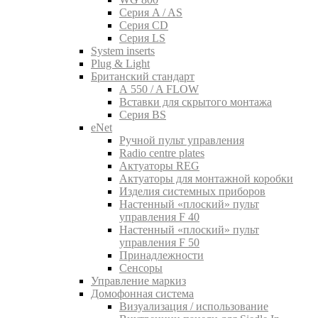
Серия A / AS
Серия CD
Серия LS
System inserts
Plug & Light
Британский стандарт
A 550 / A FLOW
Вставки для скрытого монтажа
Серия BS
eNet
Pучной пульт управления
Radio centre plates
Актуаторы REG
Актуаторы для монтажной коробки
Изделия системных приборов
Настенный «плоский» пульт
управления F 40
Настенный «плоский» пульт
управления F 50
Принадлежности
Сенсоры
Управление маркиз
Домофонная система
Визуализация / использование