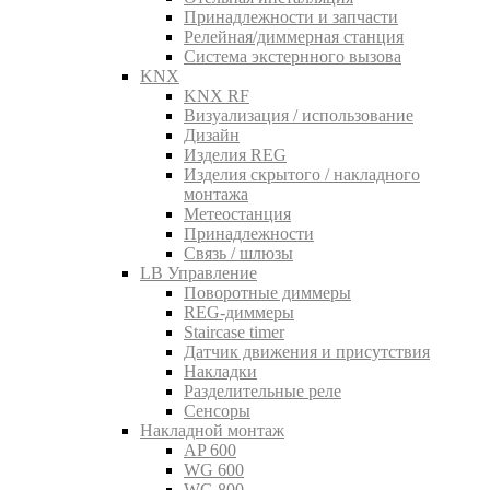
Принадлежности и запчасти
Релейная/диммерная станция
Система экстернного вызова
KNX
KNX RF
Визуализация / использование
Дизайн
Изделия REG
Изделия скрытого / накладного
монтажа
Метеостанция
Принадлежности
Связь / шлюзы
LB Управление
Поворотные диммеры
REG-диммеры
Staircase timer
Датчик движения и присутствия
Накладки
Разделительные реле
Сенсоры
Накладной монтаж
AP 600
WG 600
WG 800