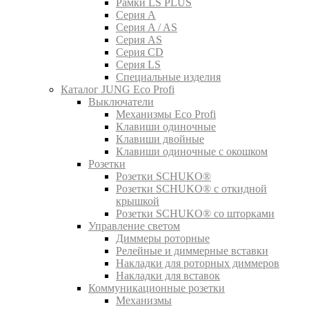
Рамки LS PLUS
Серия A
Серия A / AS
Серия AS
Серия CD
Серия LS
Специальные изделия
Каталог JUNG Eco Profi
Выключатели
Механизмы Eco Profi
Клавиши одиночные
Клавиши двойные
Клавиши одиночные с окошком
Розетки
Розетки SCHUKO®
Розетки SCHUKO® с откидной
крышкой
Розетки SCHUKO® со шторками
Управление светом
Диммеры роторные
Релейные и диммерные вставки
Накладки для роторных диммеров
Накладки для вставок
Коммуникационные розетки
Механизмы