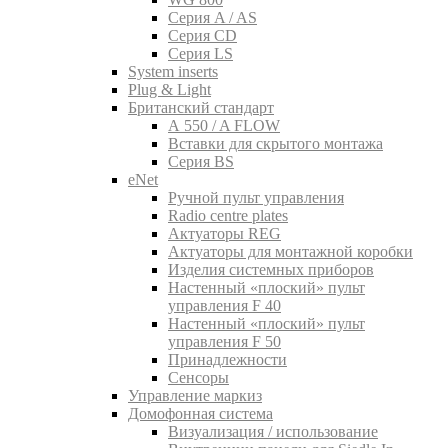
Серия A / AS
Серия CD
Серия LS
System inserts
Plug & Light
Британский стандарт
A 550 / A FLOW
Вставки для скрытого монтажа
Серия BS
eNet
Pучной пульт управления
Radio centre plates
Актуаторы REG
Актуаторы для монтажной коробки
Изделия системных приборов
Настенный «плоский» пульт
управления F 40
Настенный «плоский» пульт
управления F 50
Принадлежности
Сенсоры
Управление маркиз
Домофонная система
Визуализация / использование