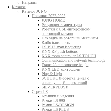
Награды
Каталог
Каталог JUNG
Новинки 2022-2023
JUNG HOME
Регуляция температуры
Розетки с USB-интерфейсом,
настоящий металл
Накладка на роторный механизм
Radio transmitters
LS 1912, matt lacquering
KNX RF push-buttons
KNX room controller LS TOUCH
Communication and network technology
Frame 28 mm structure height
KNX LED-контроллер
Plug & Light
SCHUKO®-розетка, 2-ная с
изолирующей перемычкой
SILVERPLUS®
Серия LS
Крышки и изделия
Рамки LS 990
Рамки LS-DESIGN
Рамки LS PLUS