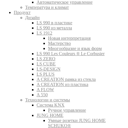
Автоматическое управление
Температура и климат
Продукт
Дизайн
LS 990 в пластике
LS 990 из металла
LS 1912
Новая интерпретация
Мастерство
Многообразие и язык форм
LS 990 Les Couleurs ® Le Corbusier
LS ZERO
LS CUBE
LS-DESIGN
LS PLUS
A CREATION рамка из стекла
A CREATION из пластика
A FLOW
A 550
Технологии и системы
Система KNX
Ручное управление
JUNG HOME
Умные розетки JUNG HOME
SCHUKO®