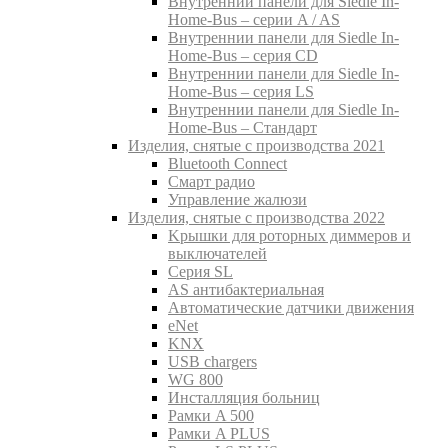
Внутреннии панели для Siedle In-
Home-Bus – серии A / AS
Внутреннии панели для Siedle In-
Home-Bus – серия CD
Внутреннии панели для Siedle In-
Home-Bus – серия LS
Внутреннии панели для Siedle In-
Home-Bus – Стандарт
Изделия, снятые с производства 2021
Bluetooth Connect
Смарт радио
Управление жалюзи
Изделия, снятые с производства 2022
Kрышки для роторных диммеров и
выключателей
Серия SL
AS антибактериальная
Aвтоматические датчики движения
eNet
KNX
USB chargers
WG 800
Инсталляция больниц
Рамки A 500
Рамки A PLUS