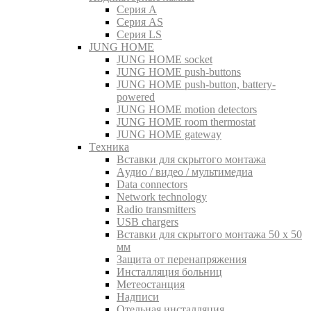
Серия A
Серия AS
Серия LS
JUNG HOME
JUNG HOME socket
JUNG HOME push-buttons
JUNG HOME push-button, battery-
powered
JUNG HOME motion detectors
JUNG HOME room thermostat
JUNG HOME gateway
Tехника
Вставки для скрытого монтажа
Aудио / видео / мультимедиа
Data connectors
Network technology
Radio transmitters
USB chargers
Вставки для скрытого монтажа 50 x 50
мм
Защита от перенапряжения
Инсталляция больниц
Метеостанция
Надписи
Отельная инсталляция