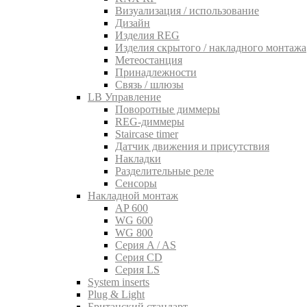
Визуализация / использование
Дизайн
Изделия REG
Изделия скрытого / накладного монтажа
Метеостанция
Принадлежности
Связь / шлюзы
LB Управление
Поворотные диммеры
REG-диммеры
Staircase timer
Датчик движения и присутствия
Накладки
Разделительные реле
Сенсоры
Накладной монтаж
AP 600
WG 600
WG 800
Серия A / AS
Серия CD
Серия LS
System inserts
Plug & Light
Британский стандарт