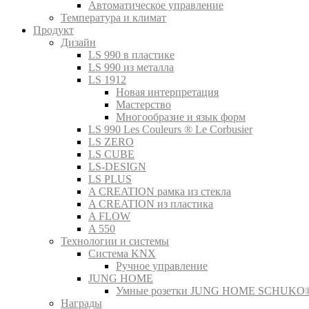
Автоматическое управление
Температура и климат
Продукт
Дизайн
LS 990 в пластике
LS 990 из металла
LS 1912
Новая интерпретация
Мастерство
Многообразие и язык форм
LS 990 Les Couleurs ® Le Corbusier
LS ZERO
LS CUBE
LS-DESIGN
LS PLUS
A CREATION рамка из стекла
A CREATION из пластика
A FLOW
A 550
Технологии и системы
Система KNX
Ручное управление
JUNG HOME
Умные розетки JUNG HOME SCHUKO
Награды