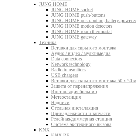
JUNG HOME
JUNG HOME socket
JUNG HOME push-buttons
JUNG HOME push-button, battery-powere
JUNG HOME motion detectors
JUNG HOME room thermostat
JUNG HOME gateway
Tехника
Вставки для скрытого монтажа
Aудио / видео / мультимедиа
Data connectors
Network technology
Radio transmitters
USB chargers
Вставки для скрытого монтажа 50 x 50 
Защита от перенапряжения
Инсталляция больниц
Метеостанция
Надписи
Отельная инсталляция
Принадлежности и запчасти
Релейная/диммерная станция
Система экстернного вызова
KNX
KNX RF