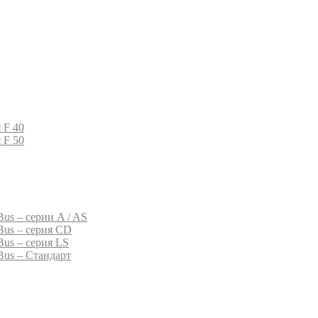
 F 40
 F 50
us – серии A / AS
Bus – серия CD
Bus – серия LS
Bus – Стандарт