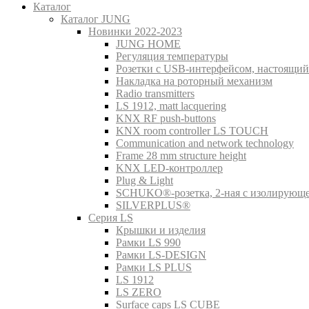
Каталог
Каталог JUNG
Новинки 2022-2023
JUNG HOME
Регуляция температуры
Розетки с USB-интерфейсом, настоящий
Накладка на роторный механизм
Radio transmitters
LS 1912, matt lacquering
KNX RF push-buttons
KNX room controller LS TOUCH
Communication and network technology
Frame 28 mm structure height
KNX LED-контроллер
Plug & Light
SCHUKO®-розетка, 2-ная с изолирующ
SILVERPLUS®
Серия LS
Крышки и изделия
Рамки LS 990
Рамки LS-DESIGN
Рамки LS PLUS
LS 1912
LS ZERO
Surface caps LS CUBE