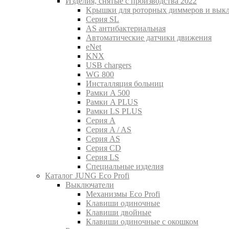
Изделия, снятые с производства 2022
Kрышки для роторных диммеров и вык
Серия SL
AS антибактериальная
Aвтоматические датчики движения
eNet
KNX
USB chargers
WG 800
Инсталляция больниц
Рамки A 500
Рамки A PLUS
Рамки LS PLUS
Серия A
Серия A / AS
Серия AS
Серия CD
Серия LS
Специальные изделия
Каталог JUNG Eco Profi
Выключатели
Механизмы Eco Profi
Клавиши одиночные
Клавиши двойные
Клавиши одиночные с окошком