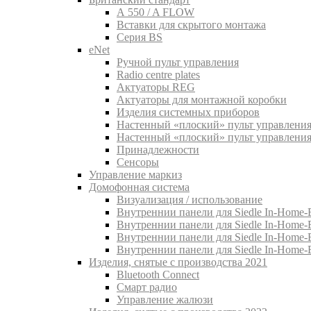
A 550 / A FLOW
Вставки для скрытого монтажа
Серия BS
eNet
Pучной пульт управления
Radio centre plates
Актуаторы REG
Актуаторы для монтажной коробки
Изделия системных приборов
Настенный «плоский» пульт управления
Настенный «плоский» пульт управления
Принадлежности
Сенсоры
Управление маркиз
Домофонная система
Визуализация / использование
Внутреннии панели для Siedle In-Home-B
Внутреннии панели для Siedle In-Home-
Внутреннии панели для Siedle In-Home-
Внутреннии панели для Siedle In-Home-
Изделия, снятые с производства 2021
Bluetooth Connect
Смарт радио
Управление жалюзи