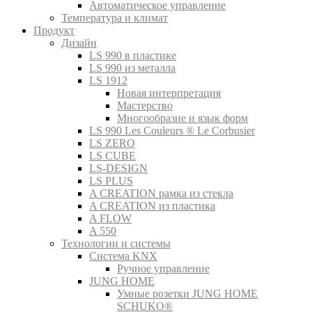
Автоматическое управление
Температура и климат
Продукт
Дизайн
LS 990 в пластике
LS 990 из металла
LS 1912
Новая интерпретация
Мастерство
Многообразие и язык форм
LS 990 Les Couleurs ® Le Corbusier
LS ZERO
LS CUBE
LS-DESIGN
LS PLUS
A CREATION рамка из стекла
A CREATION из пластика
A FLOW
A 550
Технологии и системы
Система KNX
Ручное управление
JUNG HOME
Умные розетки JUNG HOME
SCHUKO®