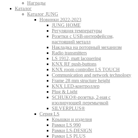
Награды
Каталог
Каталог JUNG
Новинки 2022-2023
JUNG HOME
Регуляция температуры
Розетки с USB-интерфейсом,
настоящий металл
Накладка на роторный механизм
Radio transmitters
LS 1912, matt lacquering
KNX RF push-buttons
KNX room controller LS TOUCH
Communication and network technology
Frame 28 mm structure height
KNX LED-контроллер
Plug & Light
SCHUKO®-розетка, 2-ная с
изолирующей перемычкой
SILVERPLUS®
Серия LS
Крышки и изделия
Рамки LS 990
Рамки LS-DESIGN
Рамки LS PLUS