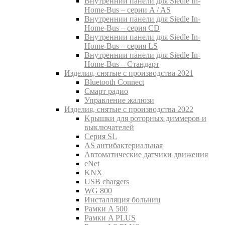
Внутреннии панели для Siedle In-
Home-Bus – серии A / AS
Внутреннии панели для Siedle In-
Home-Bus – серия CD
Внутреннии панели для Siedle In-
Home-Bus – серия LS
Внутреннии панели для Siedle In-
Home-Bus – Стандарт
Изделия, снятые с производства 2021
Bluetooth Connect
Смарт радио
Управление жалюзи
Изделия, снятые с производства 2022
Kрышки для роторных диммеров и
выключателей
Серия SL
AS антибактериальная
Aвтоматические датчики движения
eNet
KNX
USB chargers
WG 800
Инсталляция больниц
Рамки A 500
Рамки A PLUS