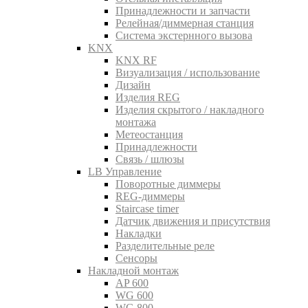
Принадлежности и запчасти
Релейная/диммерная станция
Система экстернного вызова
KNX
KNX RF
Визуализация / использование
Дизайн
Изделия REG
Изделия скрытого / накладного
монтажа
Метеостанция
Принадлежности
Связь / шлюзы
LB Управление
Поворотные диммеры
REG-диммеры
Staircase timer
Датчик движения и присутствия
Накладки
Разделительные реле
Сенсоры
Накладной монтаж
AP 600
WG 600
WG 800