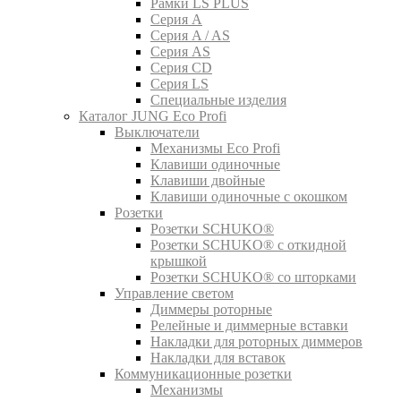
Рамки LS PLUS
Серия A
Серия A / AS
Серия AS
Серия CD
Серия LS
Специальные изделия
Каталог JUNG Eco Profi
Выключатели
Механизмы Eco Profi
Клавиши одиночные
Клавиши двойные
Клавиши одиночные с окошком
Розетки
Розетки SCHUKO®
Розетки SCHUKO® с откидной
крышкой
Розетки SCHUKO® со шторками
Управление светом
Диммеры роторные
Релейные и диммерные вставки
Накладки для роторных диммеров
Накладки для вставок
Коммуникационные розетки
Механизмы