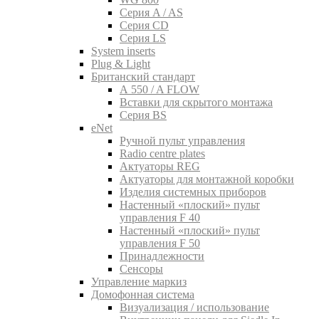
Серия A / AS
Серия CD
Серия LS
System inserts
Plug & Light
Британский стандарт
A 550 / A FLOW
Вставки для скрытого монтажа
Серия BS
eNet
Pучной пульт управления
Radio centre plates
Актуаторы REG
Актуаторы для монтажной коробки
Изделия системных приборов
Настенный «плоский» пульт
управления F 40
Настенный «плоский» пульт
управления F 50
Принадлежности
Сенсоры
Управление маркиз
Домофонная система
Визуализация / использование