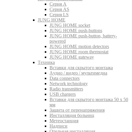
Серия A
Серия AS
Серия LS
JUNG HOME
JUNG HOME socket
JUNG HOME push-buttons
JUNG HOME push-button, battery-
powered
JUNG HOME motion detectors
JUNG HOME room thermostat
JUNG HOME gateway
Tехника
Вставки для скрытого монтажа
Aудио / видео / мультимедиа
Data connectors
Network technology
Radio transmitters
USB chargers
Вставки для скрытого монтажа 50 x 50
мм
Защита от перенапряжения
Инсталляция больниц
Метеостанция
Надписи
Отельная инсталляция