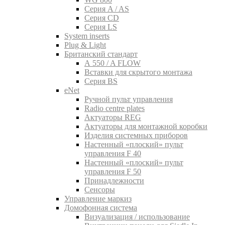
Серия A / AS
Серия CD
Серия LS
System inserts
Plug & Light
Британский стандарт
A 550 / A FLOW
Вставки для скрытого монтажа
Серия BS
eNet
Pучной пульт управления
Radio centre plates
Актуаторы REG
Актуаторы для монтажной коробки
Изделия системных приборов
Настенный «плоский» пульт
управления F 40
Настенный «плоский» пульт
управления F 50
Принадлежности
Сенсоры
Управление маркиз
Домофонная система
Визуализация / использование