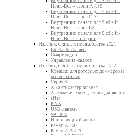
Внутреннии панели для Siedle In-
Home-Bus – серии A / AS
Внутреннии панели для Siedle In-
Home-Bus – серия CD
Внутреннии панели для Siedle In-
Home-Bus – серия LS
Внутреннии панели для Siedle In-
Home-Bus – Стандарт
Изделия, снятые с производства 2021
Bluetooth Connect
Смарт радио
Управление жалюзи
Изделия, снятые с производства 2022
Kрышки для роторных диммеров и
выключателей
Серия SL
AS антибактериальная
Aвтоматические датчики движения
eNet
KNX
USB chargers
WG 800
Инсталляция больниц
Рамки A 500
Рамки A PLUS