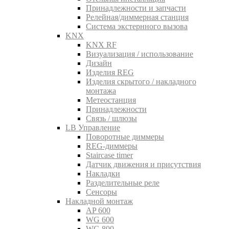
Принадлежности и запчасти
Релейная/диммерная станция
Система экстернного вызова
KNX
KNX RF
Визуализация / использование
Дизайн
Изделия REG
Изделия скрытого / накладного
монтажа
Метеостанция
Принадлежности
Связь / шлюзы
LB Управление
Поворотные диммеры
REG-диммеры
Staircase timer
Датчик движения и присутствия
Накладки
Разделительные реле
Сенсоры
Накладной монтаж
AP 600
WG 600
WG 800