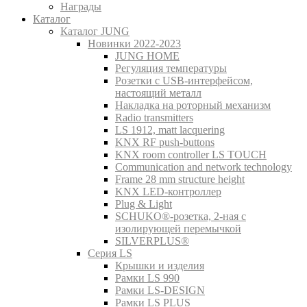
Награды
Каталог
Каталог JUNG
Новинки 2022-2023
JUNG HOME
Регуляция температуры
Розетки с USB-интерфейсом,
настоящий металл
Накладка на роторный механизм
Radio transmitters
LS 1912, matt lacquering
KNX RF push-buttons
KNX room controller LS TOUCH
Communication and network technology
Frame 28 mm structure height
KNX LED-контроллер
Plug & Light
SCHUKO®-розетка, 2-ная с
изолирующей перемычкой
SILVERPLUS®
Серия LS
Крышки и изделия
Рамки LS 990
Рамки LS-DESIGN
Рамки LS PLUS