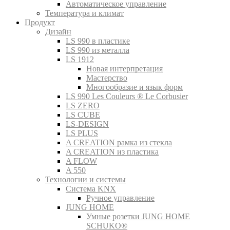
Автоматическое управление
Температура и климат
Продукт
Дизайн
LS 990 в пластике
LS 990 из металла
LS 1912
Новая интерпретация
Мастерство
Многообразие и язык форм
LS 990 Les Couleurs ® Le Corbusier
LS ZERO
LS CUBE
LS-DESIGN
LS PLUS
A CREATION рамка из стекла
A CREATION из пластика
A FLOW
A 550
Технологии и системы
Система KNX
Ручное управление
JUNG HOME
Умные розетки JUNG HOME
SCHUKO®