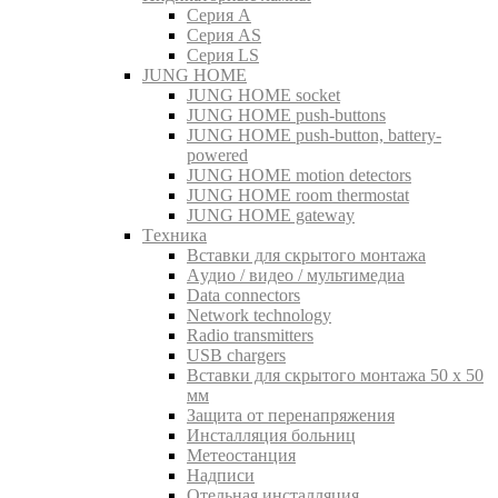
Серия A
Серия AS
Серия LS
JUNG HOME
JUNG HOME socket
JUNG HOME push-buttons
JUNG HOME push-button, battery-
powered
JUNG HOME motion detectors
JUNG HOME room thermostat
JUNG HOME gateway
Tехника
Вставки для скрытого монтажа
Aудио / видео / мультимедиа
Data connectors
Network technology
Radio transmitters
USB chargers
Вставки для скрытого монтажа 50 x 50
мм
Защита от перенапряжения
Инсталляция больниц
Метеостанция
Надписи
Отельная инсталляция