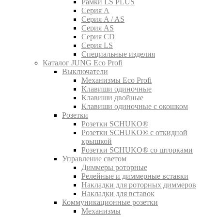
Рамки LS PLUS
Серия A
Серия A / AS
Серия AS
Серия CD
Серия LS
Специальные изделия
Каталог JUNG Eco Profi
Выключатели
Механизмы Eco Profi
Клавиши одиночные
Клавиши двойные
Клавиши одиночные с окошком
Розетки
Розетки SCHUKO®
Розетки SCHUKO® с откидной
крышкой
Розетки SCHUKO® со шторками
Управление светом
Диммеры роторные
Релейные и диммерные вставки
Накладки для роторных диммеров
Накладки для вставок
Коммуникационные розетки
Механизмы