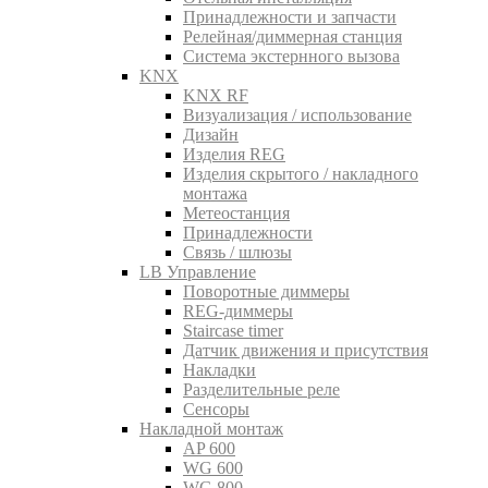
Принадлежности и запчасти
Релейная/диммерная станция
Система экстернного вызова
KNX
KNX RF
Визуализация / использование
Дизайн
Изделия REG
Изделия скрытого / накладного
монтажа
Метеостанция
Принадлежности
Связь / шлюзы
LB Управление
Поворотные диммеры
REG-диммеры
Staircase timer
Датчик движения и присутствия
Накладки
Разделительные реле
Сенсоры
Накладной монтаж
AP 600
WG 600
WG 800