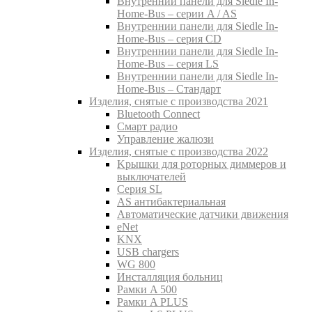
Внутреннии панели для Siedle In-
Home-Bus – серии A / AS
Внутреннии панели для Siedle In-
Home-Bus – серия CD
Внутреннии панели для Siedle In-
Home-Bus – серия LS
Внутреннии панели для Siedle In-
Home-Bus – Стандарт
Изделия, снятые с производства 2021
Bluetooth Connect
Смарт радио
Управление жалюзи
Изделия, снятые с производства 2022
Kрышки для роторных диммеров и
выключателей
Серия SL
AS антибактериальная
Aвтоматические датчики движения
eNet
KNX
USB chargers
WG 800
Инсталляция больниц
Рамки A 500
Рамки A PLUS