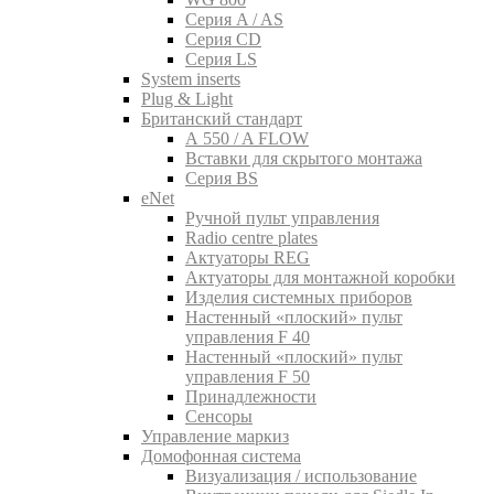
Серия A / AS
Серия CD
Серия LS
System inserts
Plug & Light
Британский стандарт
A 550 / A FLOW
Вставки для скрытого монтажа
Серия BS
eNet
Pучной пульт управления
Radio centre plates
Актуаторы REG
Актуаторы для монтажной коробки
Изделия системных приборов
Настенный «плоский» пульт
управления F 40
Настенный «плоский» пульт
управления F 50
Принадлежности
Сенсоры
Управление маркиз
Домофонная система
Визуализация / использование