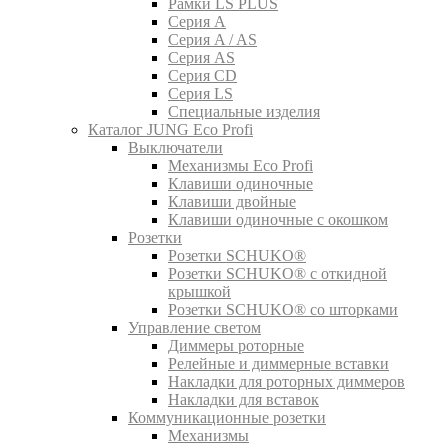
Рамки LS PLUS
Серия A
Серия A / AS
Серия AS
Серия CD
Серия LS
Специальные изделия
Каталог JUNG Eco Profi
Выключатели
Механизмы Eco Profi
Клавиши одиночные
Клавиши двойные
Клавиши одиночные с окошком
Розетки
Розетки SCHUKO®
Розетки SCHUKO® с откидной
крышкой
Розетки SCHUKO® со шторками
Управление светом
Диммеры роторные
Релейные и диммерные вставки
Накладки для роторных диммеров
Накладки для вставок
Коммуникационные розетки
Механизмы