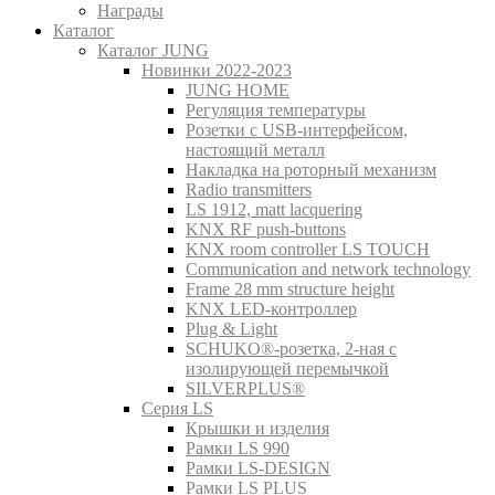
Награды
Каталог
Каталог JUNG
Новинки 2022-2023
JUNG HOME
Регуляция температуры
Розетки с USB-интерфейсом,
настоящий металл
Накладка на роторный механизм
Radio transmitters
LS 1912, matt lacquering
KNX RF push-buttons
KNX room controller LS TOUCH
Communication and network technology
Frame 28 mm structure height
KNX LED-контроллер
Plug & Light
SCHUKO®-розетка, 2-ная с
изолирующей перемычкой
SILVERPLUS®
Серия LS
Крышки и изделия
Рамки LS 990
Рамки LS-DESIGN
Рамки LS PLUS