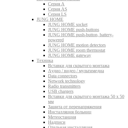
Серия A
Серия AS
Серия LS
JUNG HOME
JUNG HOME socket
JUNG HOME push-buttons
JUNG HOME push-button, battery-
powered
JUNG HOME motion detectors
JUNG HOME room thermostat
JUNG HOME gateway
Tехника
Вставки для скрытого монтажа
Aудио / видео / мультимедиа
Data connectors
Network technology
Radio transmitters
USB chargers
Вставки для скрытого монтажа 50 x 50
мм
Защита от перенапряжения
Инсталляция больниц
Метеостанция
Надписи
Отельная инсталляция