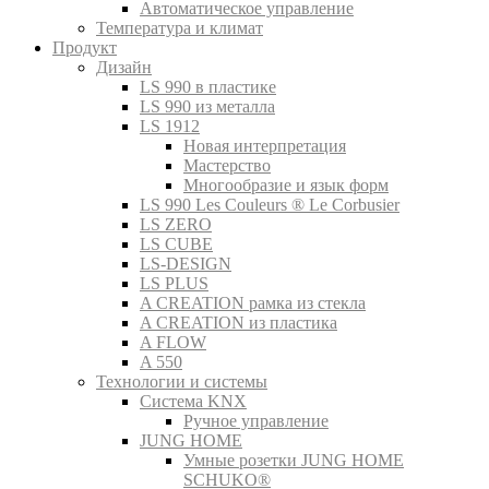
Автоматическое управление
Температура и климат
Продукт
Дизайн
LS 990 в пластике
LS 990 из металла
LS 1912
Новая интерпретация
Мастерство
Многообразие и язык форм
LS 990 Les Couleurs ® Le Corbusier
LS ZERO
LS CUBE
LS-DESIGN
LS PLUS
A CREATION рамка из стекла
A CREATION из пластика
A FLOW
A 550
Технологии и системы
Система KNX
Ручное управление
JUNG HOME
Умные розетки JUNG HOME
SCHUKO®