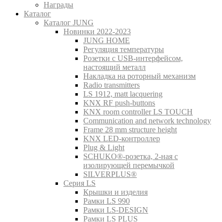
Награды
Каталог
Каталог JUNG
Новинки 2022-2023
JUNG HOME
Регуляция температуры
Розетки с USB-интерфейсом,
настоящий металл
Накладка на роторный механизм
Radio transmitters
LS 1912, matt lacquering
KNX RF push-buttons
KNX room controller LS TOUCH
Communication and network technology
Frame 28 mm structure height
KNX LED-контроллер
Plug & Light
SCHUKO®-розетка, 2-ная с
изолирующей перемычкой
SILVERPLUS®
Серия LS
Крышки и изделия
Рамки LS 990
Рамки LS-DESIGN
Рамки LS PLUS