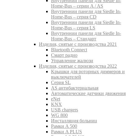
Внутреннии панели для Siedle In-
Home-Bus – серии A / AS
Внутреннии панели для Siedle In-
Home-Bus – серия CD
Внутреннии панели для Siedle In-
Home-Bus – серия LS
Внутреннии панели для Siedle In-
Home-Bus – Стандарт
Изделия, снятые с производства 2021
Bluetooth Connect
Смарт радио
Управление жалюзи
Изделия, снятые с производства 2022
Kрышки для роторных диммеров и
выключателей
Серия SL
AS антибактериальная
Aвтоматические датчики движения
eNet
KNX
USB chargers
WG 800
Инсталляция больниц
Рамки A 500
Рамки A PLUS