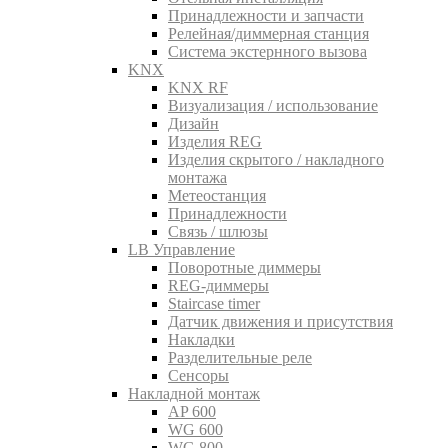
Принадлежности и запчасти
Релейная/диммерная станция
Система экстернного вызова
KNX
KNX RF
Визуализация / использование
Дизайн
Изделия REG
Изделия скрытого / накладного
монтажа
Метеостанция
Принадлежности
Связь / шлюзы
LB Управление
Поворотные диммеры
REG-диммеры
Staircase timer
Датчик движения и присутствия
Накладки
Разделительные реле
Сенсоры
Накладной монтаж
AP 600
WG 600
WG 800