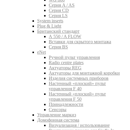
Серия A / AS
Серия CD
Серия LS
System inserts
Plug & Light
Британский стандарт
A 550 / A FLOW
Вставки для скрытого монтажа
Серия BS
eNet
Pучной пульт управления
Radio centre plates
Актуаторы REG
Актуаторы для монтажной коробки
Изделия системных приборов
Настенный «плоский» пульт
управления F 40
Настенный «плоский» пульт
управления F 50
Принадлежности
Сенсоры
Управление маркиз
Домофонная система
Визуализация / использование