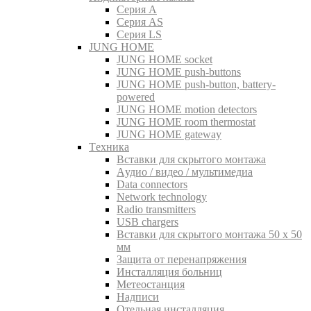
Серия A
Серия AS
Серия LS
JUNG HOME
JUNG HOME socket
JUNG HOME push-buttons
JUNG HOME push-button, battery-
powered
JUNG HOME motion detectors
JUNG HOME room thermostat
JUNG HOME gateway
Tехника
Вставки для скрытого монтажа
Aудио / видео / мультимедиа
Data connectors
Network technology
Radio transmitters
USB chargers
Вставки для скрытого монтажа 50 x 50
мм
Защита от перенапряжения
Инсталляция больниц
Метеостанция
Надписи
Отельная инсталляция