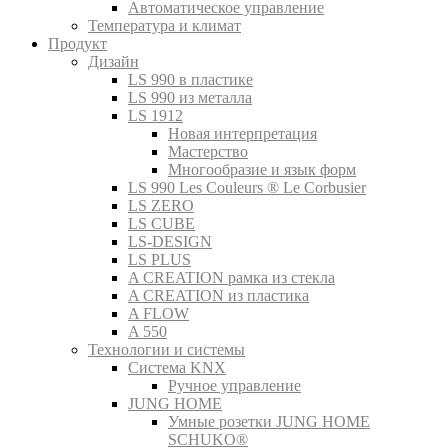
Автоматическое управление
Температура и климат
Продукт
Дизайн
LS 990 в пластике
LS 990 из металла
LS 1912
Новая интерпретация
Мастерство
Многообразие и язык форм
LS 990 Les Couleurs ® Le Corbusier
LS ZERO
LS CUBE
LS-DESIGN
LS PLUS
A CREATION рамка из стекла
A CREATION из пластика
A FLOW
A 550
Технологии и системы
Система KNX
Ручное управление
JUNG HOME
Умные розетки JUNG HOME
SCHUKO®