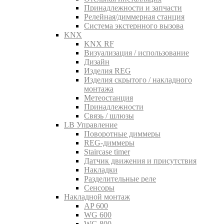
Принадлежности и запчасти
Релейная/диммерная станция
Система экстернного вызова
KNX
KNX RF
Визуализация / использование
Дизайн
Изделия REG
Изделия скрытого / накладного
монтажа
Метеостанция
Принадлежности
Связь / шлюзы
LB Управление
Поворотные диммеры
REG-диммеры
Staircase timer
Датчик движения и присутствия
Накладки
Разделительные реле
Сенсоры
Накладной монтаж
AP 600
WG 600
WG 800