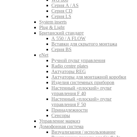
Серия A / AS
Серия CD
Серия LS
System inserts
Plug & Light
Британский стандарт
A 550 / A FLOW
Вставки для скрытого монтажа
Серия BS
eNet
Pучной пульт управления
Radio centre plates
Актуаторы REG
Актуаторы для монтажной коробки
Изделия системных приборов
Настенный «плоский» пульт
управления F 40
Настенный «плоский» пульт
управления F 50
Принадлежности
Сенсоры
Управление маркиз
Домофонная система
Визуализация / использование