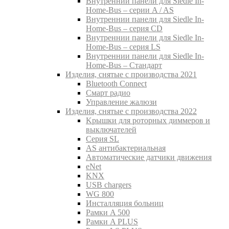
Внутреннии панели для Siedle In-
Home-Bus – серии A / AS
Внутреннии панели для Siedle In-
Home-Bus – серия CD
Внутреннии панели для Siedle In-
Home-Bus – серия LS
Внутреннии панели для Siedle In-
Home-Bus – Стандарт
Изделия, снятые с производства 2021
Bluetooth Connect
Смарт радио
Управление жалюзи
Изделия, снятые с производства 2022
Kрышки для роторных диммеров и
выключателей
Серия SL
AS антибактериальная
Aвтоматические датчики движения
eNet
KNX
USB chargers
WG 800
Инсталляция больниц
Рамки A 500
Рамки A PLUS