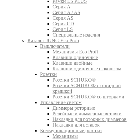
Рамки LS PLUS
Серия A
Серия A / AS
Серия AS
Серия CD
Серия LS
Специальные изделия
Каталог JUNG Eco Profi
Выключатели
Механизмы Eco Profi
Клавиши одиночные
Клавиши двойные
Клавиши одиночные с окошком
Розетки
Розетки SCHUKO®
Розетки SCHUKO® с откидной
крышкой
Розетки SCHUKO® со шторками
Управление светом
Диммеры роторные
Релейные и диммерные вставки
Накладки для роторных диммеров
Накладки для вставок
Коммуникационные розетки
Механизмы