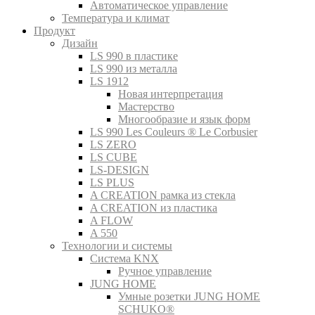
Автоматическое управление
Температура и климат
Продукт
Дизайн
LS 990 в пластике
LS 990 из металла
LS 1912
Новая интерпретация
Мастерство
Многообразие и язык форм
LS 990 Les Couleurs ® Le Corbusier
LS ZERO
LS CUBE
LS-DESIGN
LS PLUS
A CREATION рамка из стекла
A CREATION из пластика
A FLOW
A 550
Технологии и системы
Система KNX
Ручное управление
JUNG HOME
Умные розетки JUNG HOME
SCHUKO®