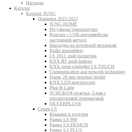
Награды
Каталог
Каталог JUNG
Новинки 2022-2023
JUNG HOME
Регуляция температуры
Розетки с USB-интерфейсом,
настоящий металл
Накладка на роторный механизм
Radio transmitters
LS 1912, matt lacquering
KNX RF push-buttons
KNX room controller LS TOUCH
Communication and network technology
Frame 28 mm structure height
KNX LED-контроллер
Plug & Light
SCHUKO®-розетка, 2-ная с
изолирующей перемычкой
SILVERPLUS®
Серия LS
Крышки и изделия
Рамки LS 990
Рамки LS-DESIGN
Рамки LS PLUS