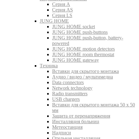
Серия A
Серия AS
Серия LS
JUNG HOME
JUNG HOME socket
JUNG HOME push-buttons
JUNG HOME push-button, battery-
powered
JUNG HOME motion detectors
JUNG HOME room thermostat
JUNG HOME gateway
Tехника
Вставки для скрытого монтажа
Aудио / видео / мультимедиа
Data connectors
Network technology
Radio transmitters
USB chargers
Вставки для скрытого монтажа 50 x 50
мм
Защита от перенапряжения
Инсталляция больниц
Метеостанция
Надписи
Отельная инсталляция