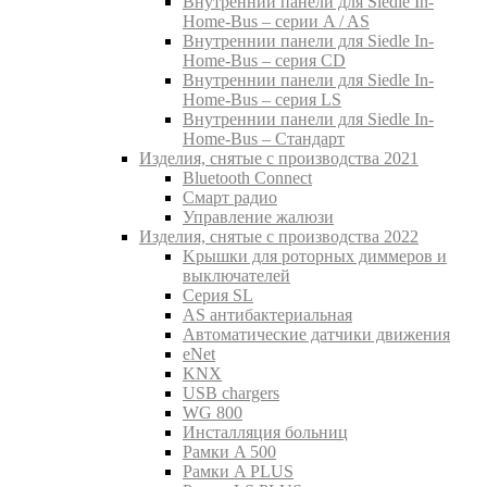
Внутреннии панели для Siedle In-
Home-Bus – серии A / AS
Внутреннии панели для Siedle In-
Home-Bus – серия CD
Внутреннии панели для Siedle In-
Home-Bus – серия LS
Внутреннии панели для Siedle In-
Home-Bus – Стандарт
Изделия, снятые с производства 2021
Bluetooth Connect
Смарт радио
Управление жалюзи
Изделия, снятые с производства 2022
Kрышки для роторных диммеров и
выключателей
Серия SL
AS антибактериальная
Aвтоматические датчики движения
eNet
KNX
USB chargers
WG 800
Инсталляция больниц
Рамки A 500
Рамки A PLUS