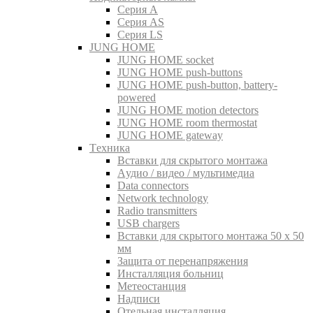
Серия A
Серия AS
Серия LS
JUNG HOME
JUNG HOME socket
JUNG HOME push-buttons
JUNG HOME push-button, battery-
powered
JUNG HOME motion detectors
JUNG HOME room thermostat
JUNG HOME gateway
Tехника
Вставки для скрытого монтажа
Aудио / видео / мультимедиа
Data connectors
Network technology
Radio transmitters
USB chargers
Вставки для скрытого монтажа 50 x 50
мм
Защита от перенапряжения
Инсталляция больниц
Метеостанция
Надписи
Отельная инсталляция