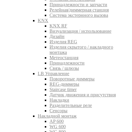
Принадлежности и запчасти
Релейная/диммерная станция
Система экстернного вызова
KNX
KNX RF
Визуализация / использование
Дизайн
Изделия REG
Изделия скрытого / накладного
монтажа
Метеостанция
Принадлежности
Связь / шлюзы
LB Управление
Поворотные диммеры
REG-диммеры
Staircase timer
Датчик движения и присутствия
Накладки
Разделительные реле
Сенсоры
Накладной монтаж
AP 600
WG 600
WG 800