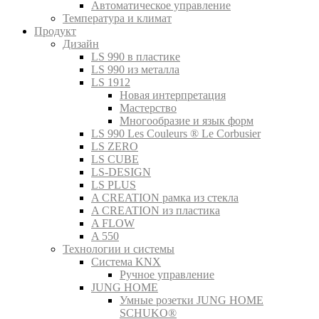
Автоматическое управление
Температура и климат
Продукт
Дизайн
LS 990 в пластике
LS 990 из металла
LS 1912
Новая интерпретация
Мастерство
Многообразие и язык форм
LS 990 Les Couleurs ® Le Corbusier
LS ZERO
LS CUBE
LS-DESIGN
LS PLUS
A CREATION рамка из стекла
A CREATION из пластика
A FLOW
A 550
Технологии и системы
Система KNX
Ручное управление
JUNG HOME
Умные розетки JUNG HOME
SCHUKO®