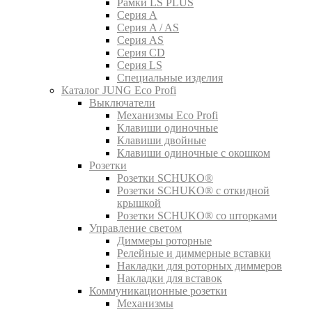
Рамки LS PLUS
Серия A
Серия A / AS
Серия AS
Серия CD
Серия LS
Специальные изделия
Каталог JUNG Eco Profi
Выключатели
Механизмы Eco Profi
Клавиши одиночные
Клавиши двойные
Клавиши одиночные с окошком
Розетки
Розетки SCHUKO®
Розетки SCHUKO® с откидной
крышкой
Розетки SCHUKO® со шторками
Управление светом
Диммеры роторные
Релейные и диммерные вставки
Накладки для роторных диммеров
Накладки для вставок
Коммуникационные розетки
Механизмы