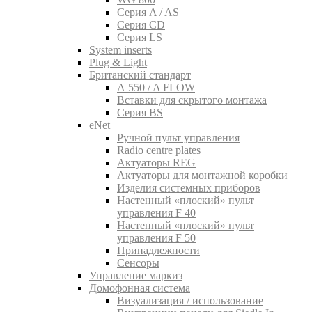
Серия A / AS
Серия CD
Серия LS
System inserts
Plug & Light
Британский стандарт
A 550 / A FLOW
Вставки для скрытого монтажа
Серия BS
eNet
Pучной пульт управления
Radio centre plates
Актуаторы REG
Актуаторы для монтажной коробки
Изделия системных приборов
Настенный «плоский» пульт
управления F 40
Настенный «плоский» пульт
управления F 50
Принадлежности
Сенсоры
Управление маркиз
Домофонная система
Визуализация / использование