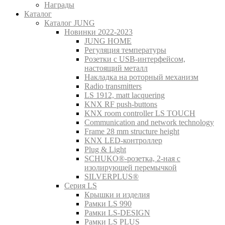
Награды
Каталог
Каталог JUNG
Новинки 2022-2023
JUNG HOME
Регуляция температуры
Розетки с USB-интерфейсом,
настоящий металл
Накладка на роторный механизм
Radio transmitters
LS 1912, matt lacquering
KNX RF push-buttons
KNX room controller LS TOUCH
Communication and network technology
Frame 28 mm structure height
KNX LED-контроллер
Plug & Light
SCHUKO®-розетка, 2-ная с
изолирующей перемычкой
SILVERPLUS®
Серия LS
Крышки и изделия
Рамки LS 990
Рамки LS-DESIGN
Рамки LS PLUS