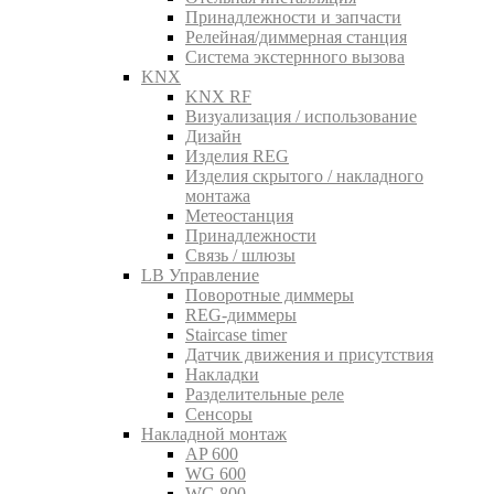
Принадлежности и запчасти
Релейная/диммерная станция
Система экстернного вызова
KNX
KNX RF
Визуализация / использование
Дизайн
Изделия REG
Изделия скрытого / накладного
монтажа
Метеостанция
Принадлежности
Связь / шлюзы
LB Управление
Поворотные диммеры
REG-диммеры
Staircase timer
Датчик движения и присутствия
Накладки
Разделительные реле
Сенсоры
Накладной монтаж
AP 600
WG 600
WG 800