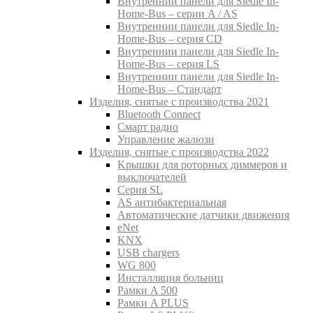
Внутреннии панели для Siedle In-
Home-Bus – серии A / AS
Внутреннии панели для Siedle In-
Home-Bus – серия CD
Внутреннии панели для Siedle In-
Home-Bus – серия LS
Внутреннии панели для Siedle In-
Home-Bus – Стандарт
Изделия, снятые с производства 2021
Bluetooth Connect
Смарт радио
Управление жалюзи
Изделия, снятые с производства 2022
Kрышки для роторных диммеров и
выключателей
Серия SL
AS антибактериальная
Aвтоматические датчики движения
eNet
KNX
USB chargers
WG 800
Инсталляция больниц
Рамки A 500
Рамки A PLUS