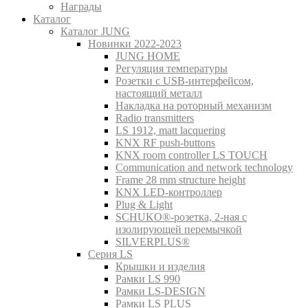
Награды
Каталог
Каталог JUNG
Новинки 2022-2023
JUNG HOME
Регуляция температуры
Розетки с USB-интерфейсом,
настоящий металл
Накладка на роторный механизм
Radio transmitters
LS 1912, matt lacquering
KNX RF push-buttons
KNX room controller LS TOUCH
Communication and network technology
Frame 28 mm structure height
KNX LED-контроллер
Plug & Light
SCHUKO®-розетка, 2-ная с
изолирующей перемычкой
SILVERPLUS®
Серия LS
Крышки и изделия
Рамки LS 990
Рамки LS-DESIGN
Рамки LS PLUS