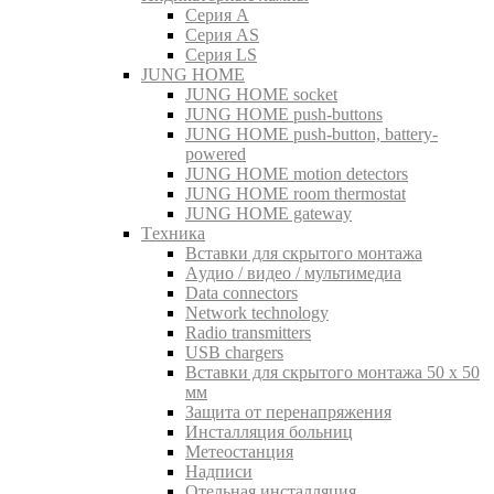
Серия A
Серия AS
Серия LS
JUNG HOME
JUNG HOME socket
JUNG HOME push-buttons
JUNG HOME push-button, battery-
powered
JUNG HOME motion detectors
JUNG HOME room thermostat
JUNG HOME gateway
Tехника
Вставки для скрытого монтажа
Aудио / видео / мультимедиа
Data connectors
Network technology
Radio transmitters
USB chargers
Вставки для скрытого монтажа 50 x 50
мм
Защита от перенапряжения
Инсталляция больниц
Метеостанция
Надписи
Отельная инсталляция