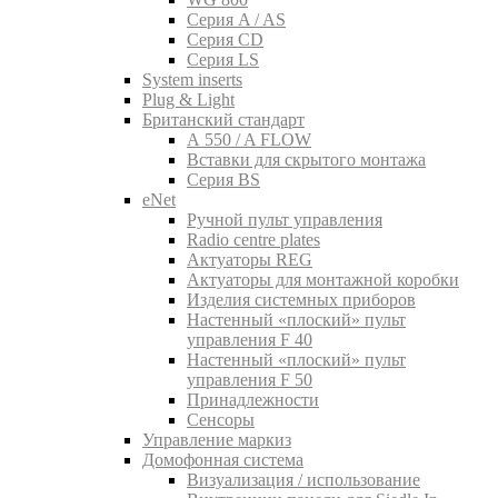
Серия A / AS
Серия CD
Серия LS
System inserts
Plug & Light
Британский стандарт
A 550 / A FLOW
Вставки для скрытого монтажа
Серия BS
eNet
Pучной пульт управления
Radio centre plates
Актуаторы REG
Актуаторы для монтажной коробки
Изделия системных приборов
Настенный «плоский» пульт
управления F 40
Настенный «плоский» пульт
управления F 50
Принадлежности
Сенсоры
Управление маркиз
Домофонная система
Визуализация / использование