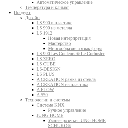
Автоматическое управление
Температура и климат
Продукт
Дизайн
LS 990 в пластике
LS 990 из металла
LS 1912
Новая интерпретация
Мастерство
Многообразие и язык форм
LS 990 Les Couleurs ® Le Corbusier
LS ZERO
LS CUBE
LS-DESIGN
LS PLUS
A CREATION рамка из стекла
A CREATION из пластика
A FLOW
A 550
Технологии и системы
Система KNX
Ручное управление
JUNG HOME
Умные розетки JUNG HOME
SCHUKO®