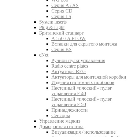
Серия A / AS
Серия CD
Серия LS
System inserts
Plug & Light
Британский стандарт
A 550 / A FLOW
Вставки для скрытого монтажа
Серия BS
eNet
Pучной пульт управления
Radio centre plates
Актуаторы REG
Актуаторы для монтажной коробки
Изделия системных приборов
Настенный «плоский» пульт
управления F 40
Настенный «плоский» пульт
управления F 50
Принадлежности
Сенсоры
Управление маркиз
Домофонная система
Визуализация / использование