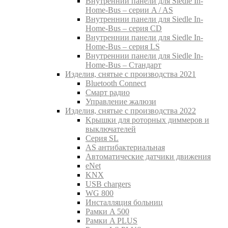
Внутреннии панели для Siedle In-
Home-Bus – серии A / AS
Внутреннии панели для Siedle In-
Home-Bus – серия CD
Внутреннии панели для Siedle In-
Home-Bus – серия LS
Внутреннии панели для Siedle In-
Home-Bus – Стандарт
Изделия, снятые с производства 2021
Bluetooth Connect
Смарт радио
Управление жалюзи
Изделия, снятые с производства 2022
Kрышки для роторных диммеров и
выключателей
Серия SL
AS антибактериальная
Aвтоматические датчики движения
eNet
KNX
USB chargers
WG 800
Инсталляция больниц
Рамки A 500
Рамки A PLUS