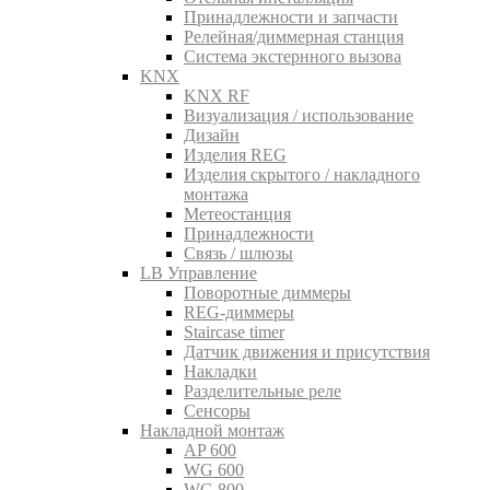
Принадлежности и запчасти
Релейная/диммерная станция
Система экстернного вызова
KNX
KNX RF
Визуализация / использование
Дизайн
Изделия REG
Изделия скрытого / накладного
монтажа
Метеостанция
Принадлежности
Связь / шлюзы
LB Управление
Поворотные диммеры
REG-диммеры
Staircase timer
Датчик движения и присутствия
Накладки
Разделительные реле
Сенсоры
Накладной монтаж
AP 600
WG 600
WG 800