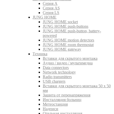
Серия A
Серия AS
Серия LS
JUNG HOME
JUNG HOME socket
JUNG HOME push-buttons
JUNG HOME push-button, battery-
powered
JUNG HOME motion detectors
JUNG HOME room thermostat
JUNG HOME gateway
Tехника
Вставки для скрытого монтажа
Aудио / видео / мультимедиа
Data connectors
Network technology
Radio transmitters
USB chargers
Вставки для скрытого монтажа 50 x 50
мм
Защита от перенапряжения
Инсталляция больниц
Метеостанция
Надписи
Отельная инсталляция