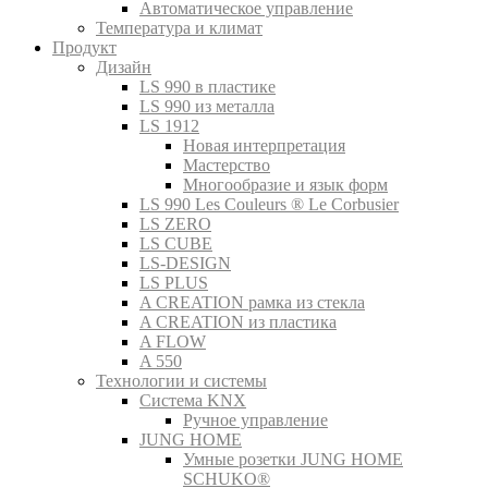
Автоматическое управление
Температура и климат
Продукт
Дизайн
LS 990 в пластике
LS 990 из металла
LS 1912
Новая интерпретация
Мастерство
Многообразие и язык форм
LS 990 Les Couleurs ® Le Corbusier
LS ZERO
LS CUBE
LS-DESIGN
LS PLUS
A CREATION рамка из стекла
A CREATION из пластика
A FLOW
A 550
Технологии и системы
Система KNX
Ручное управление
JUNG HOME
Умные розетки JUNG HOME
SCHUKO®