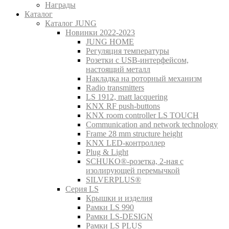
Награды
Каталог
Каталог JUNG
Новинки 2022-2023
JUNG HOME
Регуляция температуры
Розетки с USB-интерфейсом,
настоящий металл
Накладка на роторный механизм
Radio transmitters
LS 1912, matt lacquering
KNX RF push-buttons
KNX room controller LS TOUCH
Communication and network technology
Frame 28 mm structure height
KNX LED-контроллер
Plug & Light
SCHUKO®-розетка, 2-ная с
изолирующей перемычкой
SILVERPLUS®
Серия LS
Крышки и изделия
Рамки LS 990
Рамки LS-DESIGN
Рамки LS PLUS