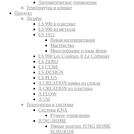
Автоматическое управление
Температура и климат
Продукт
Дизайн
LS 990 в пластике
LS 990 из металла
LS 1912
Новая интерпретация
Мастерство
Многообразие и язык форм
LS 990 Les Couleurs ® Le Corbusier
LS ZERO
LS CUBE
LS-DESIGN
LS PLUS
A CREATION рамка из стекла
A CREATION из пластика
A FLOW
A 550
Технологии и системы
Система KNX
Ручное управление
JUNG HOME
Умные розетки JUNG HOME
SCHUKO®