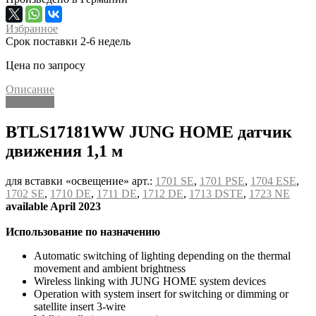
Избранное
Срок поставки 2-6 недель
Цена по запросу
Описание
Описание
BTLS17181WW JUNG HOME датчик
движения 1,1 м
для вставки «освещение» арт.:
1701 SE
,
1701 PSE
,
1704 ESE
,
1702 SE
,
1710 DE
,
1711 DE
,
1712 DE
,
1713 DSTE
,
1723 NE
available April 2023
Использование по назначению
Automatic switching of lighting depending on the thermal
movement and ambient brightness
Wireless linking with JUNG HOME system devices
Operation with system insert for switching or dimming or
satellite insert 3-wire