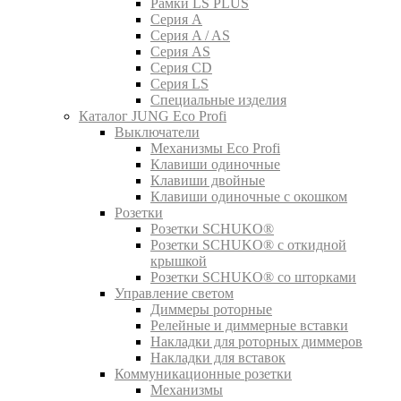
Рамки LS PLUS
Серия A
Серия A / AS
Серия AS
Серия CD
Серия LS
Специальные изделия
Каталог JUNG Eco Profi
Выключатели
Механизмы Eco Profi
Клавиши одиночные
Клавиши двойные
Клавиши одиночные с окошком
Розетки
Розетки SCHUKO®
Розетки SCHUKO® с откидной
крышкой
Розетки SCHUKO® со шторками
Управление светом
Диммеры роторные
Релейные и диммерные вставки
Накладки для роторных диммеров
Накладки для вставок
Коммуникационные розетки
Механизмы