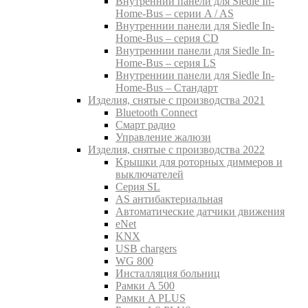
Внутреннии панели для Siedle In-
Home-Bus – серии A / AS
Внутреннии панели для Siedle In-
Home-Bus – серия CD
Внутреннии панели для Siedle In-
Home-Bus – серия LS
Внутреннии панели для Siedle In-
Home-Bus – Стандарт
Изделия, снятые с производства 2021
Bluetooth Connect
Смарт радио
Управление жалюзи
Изделия, снятые с производства 2022
Kрышки для роторных диммеров и
выключателей
Серия SL
AS антибактериальная
Aвтоматические датчики движения
eNet
KNX
USB chargers
WG 800
Инсталляция больниц
Рамки A 500
Рамки A PLUS