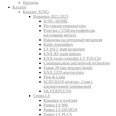
Награды
Каталог
Каталог JUNG
Новинки 2022-2023
JUNG HOME
Регуляция температуры
Розетки с USB-интерфейсом,
настоящий металл
Накладка на роторный механизм
Radio transmitters
LS 1912, matt lacquering
KNX RF push-buttons
KNX room controller LS TOUCH
Communication and network technology
Frame 28 mm structure height
KNX LED-контроллер
Plug & Light
SCHUKO®-розетка, 2-ная с
изолирующей перемычкой
SILVERPLUS®
Серия LS
Крышки и изделия
Рамки LS 990
Рамки LS-DESIGN
Рамки LS PLUS