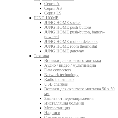
Серия A
Серия AS
Серия LS
JUNG HOME
JUNG HOME socket
JUNG HOME push-buttons
JUNG HOME push-button, battery-
powered
JUNG HOME motion detectors
JUNG HOME room thermostat
JUNG HOME gateway
Tехника
Вставки для скрытого монтажа
Aудио / видео / мультимедиа
Data connectors
Network technology
Radio transmitters
USB chargers
Вставки для скрытого монтажа 50 x 50
мм
Защита от перенапряжения
Инсталляция больниц
Метеостанция
Надписи
Отельная инсталляция