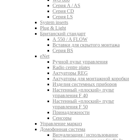
Серия A / AS
Серия CD
Серия LS
System inserts
Plug & Light
Британский стандарт
A 550 / A FLOW
Вставки для скрытого монтажа
Серия BS
eNet
Pучной пульт управления
Radio centre plates
Актуаторы REG
Актуаторы для монтажной коробки
Изделия системных приборов
Настенный «плоский» пульт
управления F 40
Настенный «плоский» пульт
управления F 50
Принадлежности
Сенсоры
Управление маркиз
Домофонная система
Визуализация / использование