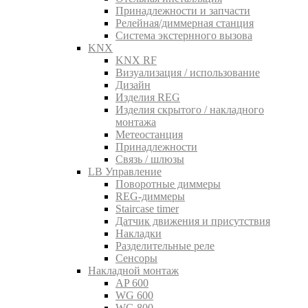
Принадлежности и запчасти
Релейная/диммерная станция
Система экстернного вызова
KNX
KNX RF
Визуализация / использование
Дизайн
Изделия REG
Изделия скрытого / накладного
монтажа
Метеостанция
Принадлежности
Связь / шлюзы
LB Управление
Поворотные диммеры
REG-диммеры
Staircase timer
Датчик движения и присутствия
Накладки
Разделительные реле
Сенсоры
Накладной монтаж
AP 600
WG 600
WG 800