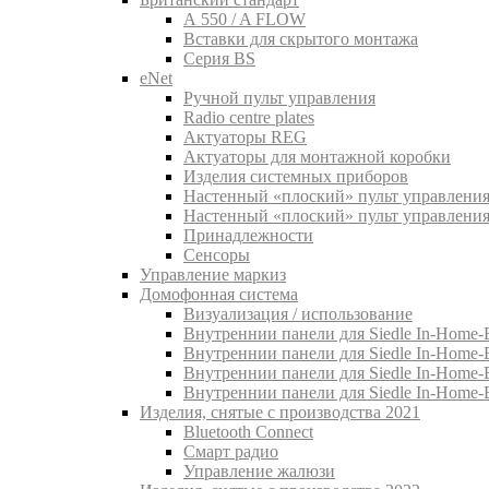
A 550 / A FLOW
Вставки для скрытого монтажа
Серия BS
eNet
Pучной пульт управления
Radio centre plates
Актуаторы REG
Актуаторы для монтажной коробки
Изделия системных приборов
Настенный «плоский» пульт управления
Настенный «плоский» пульт управления
Принадлежности
Сенсоры
Управление маркиз
Домофонная система
Визуализация / использование
Внутреннии панели для Siedle In-Home-B
Внутреннии панели для Siedle In-Home-
Внутреннии панели для Siedle In-Home-
Внутреннии панели для Siedle In-Home-
Изделия, снятые с производства 2021
Bluetooth Connect
Смарт радио
Управление жалюзи