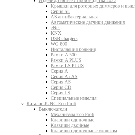
Изделия, снятые с производства 2022
Kрышки для роторных диммеров и вык
Серия SL
AS антибактериальная
Aвтоматические датчики движения
eNet
KNX
USB chargers
WG 800
Инсталляция больниц
Рамки A 500
Рамки A PLUS
Рамки LS PLUS
Серия A
Серия A / AS
Серия AS
Серия CD
Серия LS
Специальные изделия
Каталог JUNG Eco Profi
Выключатели
Механизмы Eco Profi
Клавиши одиночные
Клавиши двойные
Клавиши одиночные с окошком