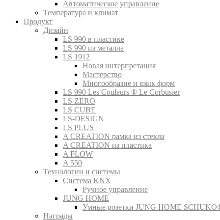
Автоматическое управление
Температура и климат
Продукт
Дизайн
LS 990 в пластике
LS 990 из металла
LS 1912
Новая интерпретация
Мастерство
Многообразие и язык форм
LS 990 Les Couleurs ® Le Corbusier
LS ZERO
LS CUBE
LS-DESIGN
LS PLUS
A CREATION рамка из стекла
A CREATION из пластика
A FLOW
A 550
Технологии и системы
Система KNX
Ручное управление
JUNG HOME
Умные розетки JUNG HOME SCHUKO
Награды