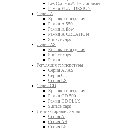
Les Couleurs® Le Corbusier
Рамки FLAT DESIGN
Серия A
Крышки и изделия
Рамки A 550
Рамки A flow
Рамки A CREATION
Surface caps
Серия AS
Крышки и изделия
Surface caps
Рамки
Регуляция температуры
Серия A / AS
Серия CD
Серия LS
Серия CD
Крышки и изделия
Рамки CD 500
Рамки CD PLUS
Surface caps
Индикаторные лампы
Серия A
Серия AS
Серия LS