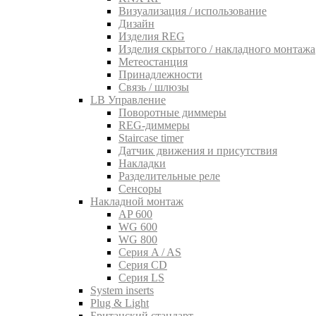
Визуализация / использование
Дизайн
Изделия REG
Изделия скрытого / накладного монтажа
Метеостанция
Принадлежности
Связь / шлюзы
LB Управление
Поворотные диммеры
REG-диммеры
Staircase timer
Датчик движения и присутствия
Накладки
Разделительные реле
Сенсоры
Накладной монтаж
AP 600
WG 600
WG 800
Серия A / AS
Серия CD
Серия LS
System inserts
Plug & Light
Британский стандарт