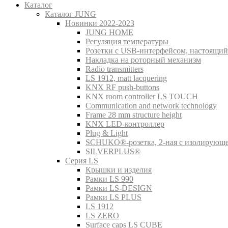
Каталог
Каталог JUNG
Новинки 2022-2023
JUNG HOME
Регуляция температуры
Розетки с USB-интерфейсом, настоящий
Накладка на роторный механизм
Radio transmitters
LS 1912, matt lacquering
KNX RF push-buttons
KNX room controller LS TOUCH
Communication and network technology
Frame 28 mm structure height
KNX LED-контроллер
Plug & Light
SCHUKO®-розетка, 2-ная с изолирующ
SILVERPLUS®
Серия LS
Крышки и изделия
Рамки LS 990
Рамки LS-DESIGN
Рамки LS PLUS
LS 1912
LS ZERO
Surface caps LS CUBE