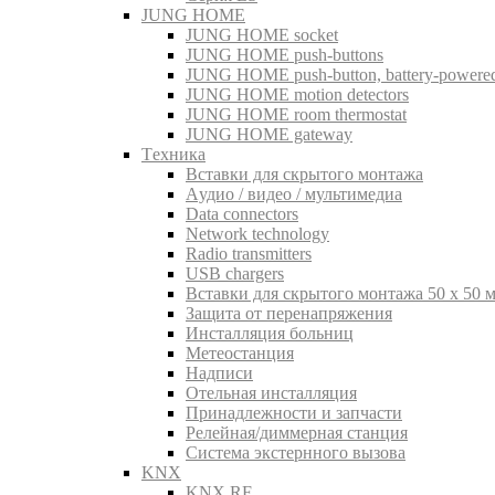
JUNG HOME
JUNG HOME socket
JUNG HOME push-buttons
JUNG HOME push-button, battery-powere
JUNG HOME motion detectors
JUNG HOME room thermostat
JUNG HOME gateway
Tехника
Вставки для скрытого монтажа
Aудио / видео / мультимедиа
Data connectors
Network technology
Radio transmitters
USB chargers
Вставки для скрытого монтажа 50 x 50 
Защита от перенапряжения
Инсталляция больниц
Метеостанция
Надписи
Отельная инсталляция
Принадлежности и запчасти
Релейная/диммерная станция
Система экстернного вызова
KNX
KNX RF