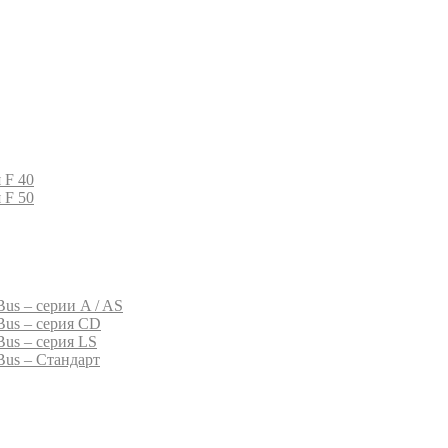
 F 40
 F 50
us – серии A / AS
Bus – серия CD
Bus – серия LS
Bus – Стандарт