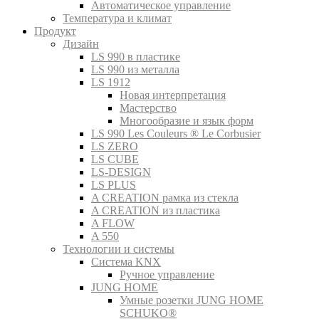
Автоматическое управление
Температура и климат
Продукт
Дизайн
LS 990 в пластике
LS 990 из металла
LS 1912
Новая интерпретация
Мастерство
Многообразие и язык форм
LS 990 Les Couleurs ® Le Corbusier
LS ZERO
LS CUBE
LS-DESIGN
LS PLUS
A CREATION рамка из стекла
A CREATION из пластика
A FLOW
A 550
Технологии и системы
Система KNX
Ручное управление
JUNG HOME
Умные розетки JUNG HOME
SCHUKO®