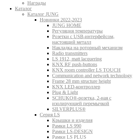
Награды
Каталог
Каталог JUNG
Новинки 2022-2023
JUNG HOME
Регуляция температуры
Розетки с USB-интерфейсом,
настоящий металл
Накладка на роторный механизм
Radio transmitters
LS 1912, matt lacquering
KNX RF push-buttons
KNX room controller LS TOUCH
Communication and network technology
Frame 28 mm structure height
KNX LED-контроллер
Plug & Light
SCHUKO®-розетка, 2-ная с
изолирующей перемычкой
SILVERPLUS®
Серия LS
Крышки и изделия
Рамки LS 990
Рамки LS-DESIGN
Рамки LS PLUS