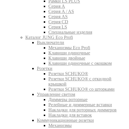
Рамки LS PLUS
Серия A
Серия A / AS
Серия AS
Серия CD
Серия LS
Специальные изделия
Каталог JUNG Eco Profi
Выключатели
Механизмы Eco Profi
Клавиши одиночные
Клавиши двойные
Клавиши одиночные с окошком
Розетки
Розетки SCHUKO®
Розетки SCHUKO® с откидной
крышкой
Розетки SCHUKO® со шторками
Управление светом
Диммеры роторные
Релейные и диммерные вставки
Накладки для роторных диммеров
Накладки для вставок
Коммуникационные розетки
Механизмы