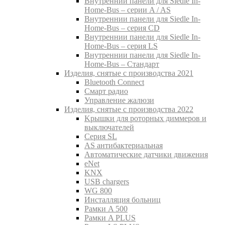
Внутреннии панели для Siedle In-
Home-Bus – серии A / AS
Внутреннии панели для Siedle In-
Home-Bus – серия CD
Внутреннии панели для Siedle In-
Home-Bus – серия LS
Внутреннии панели для Siedle In-
Home-Bus – Стандарт
Изделия, снятые с производства 2021
Bluetooth Connect
Смарт радио
Управление жалюзи
Изделия, снятые с производства 2022
Kрышки для роторных диммеров и
выключателей
Серия SL
AS антибактериальная
Aвтоматические датчики движения
eNet
KNX
USB chargers
WG 800
Инсталляция больниц
Рамки A 500
Рамки A PLUS