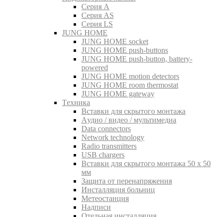
Серия A
Серия AS
Серия LS
JUNG HOME
JUNG HOME socket
JUNG HOME push-buttons
JUNG HOME push-button, battery-
powered
JUNG HOME motion detectors
JUNG HOME room thermostat
JUNG HOME gateway
Tехника
Вставки для скрытого монтажа
Aудио / видео / мультимедиа
Data connectors
Network technology
Radio transmitters
USB chargers
Вставки для скрытого монтажа 50 x 50
мм
Защита от перенапряжения
Инсталляция больниц
Метеостанция
Надписи
Отельная инсталляция