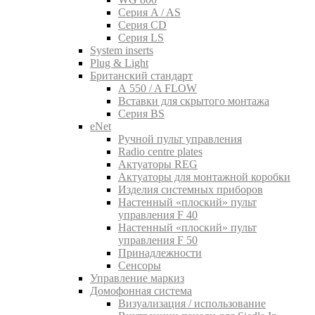
Серия A / AS
Серия CD
Серия LS
System inserts
Plug & Light
Британский стандарт
A 550 / A FLOW
Вставки для скрытого монтажа
Серия BS
eNet
Pучной пульт управления
Radio centre plates
Актуаторы REG
Актуаторы для монтажной коробки
Изделия системных приборов
Настенный «плоский» пульт
управления F 40
Настенный «плоский» пульт
управления F 50
Принадлежности
Сенсоры
Управление маркиз
Домофонная система
Визуализация / использование