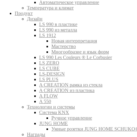
Автоматическое управление
Температура и климат
Продукт
Дизайн
LS 990 в пластике
LS 990 из металла
LS 1912
Новая интерпретация
Мастерство
Многообразие и язык форм
LS 990 Les Couleurs ® Le Corbusier
LS ZERO
LS CUBE
LS-DESIGN
LS PLUS
A CREATION рамка из стекла
A CREATION из пластика
A FLOW
A 550
Технологии и системы
Система KNX
Ручное управление
JUNG HOME
Умные розетки JUNG HOME SCHUKO
Награды