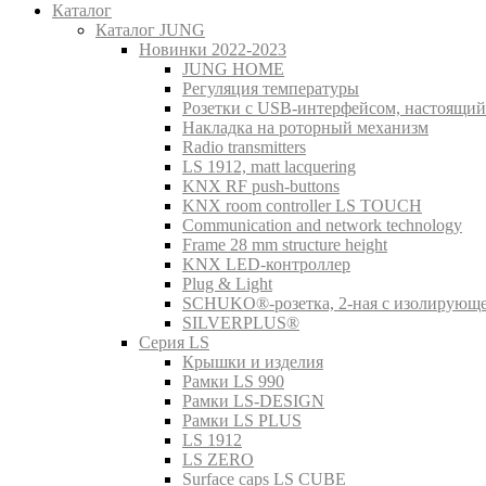
Каталог
Каталог JUNG
Новинки 2022-2023
JUNG HOME
Регуляция температуры
Розетки с USB-интерфейсом, настоящий
Накладка на роторный механизм
Radio transmitters
LS 1912, matt lacquering
KNX RF push-buttons
KNX room controller LS TOUCH
Communication and network technology
Frame 28 mm structure height
KNX LED-контроллер
Plug & Light
SCHUKO®-розетка, 2-ная с изолирующ
SILVERPLUS®
Серия LS
Крышки и изделия
Рамки LS 990
Рамки LS-DESIGN
Рамки LS PLUS
LS 1912
LS ZERO
Surface caps LS CUBE