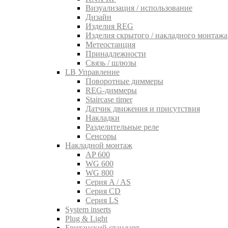
Визуализация / использование
Дизайн
Изделия REG
Изделия скрытого / накладного монтажа
Метеостанция
Принадлежности
Связь / шлюзы
LB Управление
Поворотные диммеры
REG-диммеры
Staircase timer
Датчик движения и присутствия
Накладки
Разделительные реле
Сенсоры
Накладной монтаж
AP 600
WG 600
WG 800
Серия A / AS
Серия CD
Серия LS
System inserts
Plug & Light
Британский стандарт