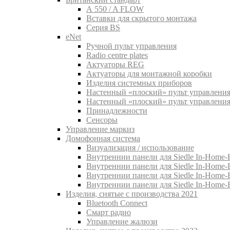
A 550 / A FLOW
Вставки для скрытого монтажа
Серия BS
eNet
Pучной пульт управления
Radio centre plates
Актуаторы REG
Актуаторы для монтажной коробки
Изделия системных приборов
Настенный «плоский» пульт управления
Настенный «плоский» пульт управления
Принадлежности
Сенсоры
Управление маркиз
Домофонная система
Визуализация / использование
Внутреннии панели для Siedle In-Home-B
Внутреннии панели для Siedle In-Home-
Внутреннии панели для Siedle In-Home-
Внутреннии панели для Siedle In-Home-
Изделия, снятые с производства 2021
Bluetooth Connect
Смарт радио
Управление жалюзи