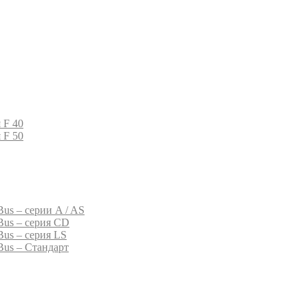
 F 40
 F 50
us – серии A / AS
Bus – серия CD
Bus – серия LS
Bus – Стандарт