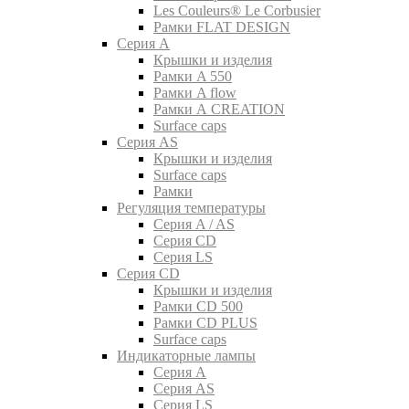
Les Couleurs® Le Corbusier
Рамки FLAT DESIGN
Серия A
Крышки и изделия
Рамки A 550
Рамки A flow
Рамки A CREATION
Surface caps
Серия AS
Крышки и изделия
Surface caps
Рамки
Регуляция температуры
Серия A / AS
Серия CD
Серия LS
Серия CD
Крышки и изделия
Рамки CD 500
Рамки CD PLUS
Surface caps
Индикаторные лампы
Серия A
Серия AS
Серия LS