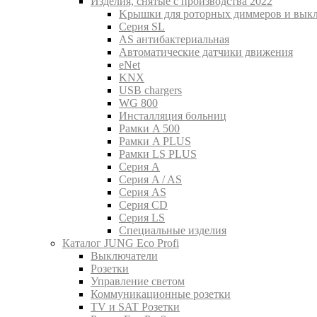
Изделия, снятые с производства 2022
Kрышки для роторных диммеров и вык
Серия SL
AS антибактериальная
Aвтоматические датчики движения
eNet
KNX
USB chargers
WG 800
Инсталляция больниц
Рамки A 500
Рамки A PLUS
Рамки LS PLUS
Серия A
Серия A / AS
Серия AS
Серия CD
Серия LS
Специальные изделия
Каталог JUNG Eco Profi
Выключатели
Розетки
Управление светом
Коммуникационные розетки
TV и SAT Розетки