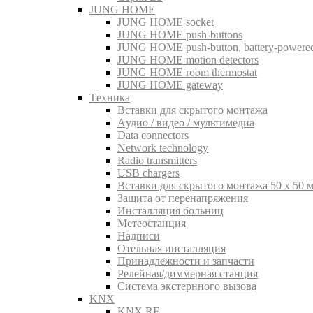
JUNG HOME
JUNG HOME socket
JUNG HOME push-buttons
JUNG HOME push-button, battery-powere
JUNG HOME motion detectors
JUNG HOME room thermostat
JUNG HOME gateway
Tехника
Вставки для скрытого монтажа
Aудио / видео / мультимедиа
Data connectors
Network technology
Radio transmitters
USB chargers
Вставки для скрытого монтажа 50 x 50 
Защита от перенапряжения
Инсталляция больниц
Метеостанция
Надписи
Отельная инсталляция
Принадлежности и запчасти
Релейная/диммерная станция
Система экстернного вызова
KNX
KNX RF