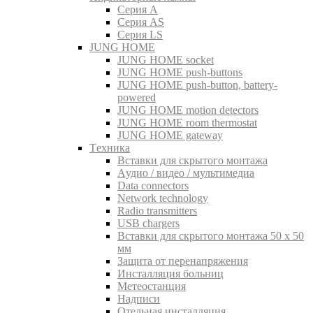
Серия A
Серия AS
Серия LS
JUNG HOME
JUNG HOME socket
JUNG HOME push-buttons
JUNG HOME push-button, battery-
powered
JUNG HOME motion detectors
JUNG HOME room thermostat
JUNG HOME gateway
Tехника
Вставки для скрытого монтажа
Aудио / видео / мультимедиа
Data connectors
Network technology
Radio transmitters
USB chargers
Вставки для скрытого монтажа 50 x 50
мм
Защита от перенапряжения
Инсталляция больниц
Метеостанция
Надписи
Отельная инсталляция