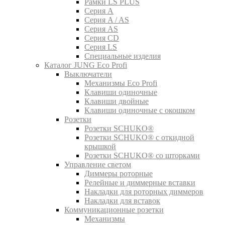
Рамки LS PLUS
Серия A
Серия A / AS
Серия AS
Серия CD
Серия LS
Специальные изделия
Каталог JUNG Eco Profi
Выключатели
Механизмы Eco Profi
Клавиши одиночные
Клавиши двойные
Клавиши одиночные с окошком
Розетки
Розетки SCHUKO®
Розетки SCHUKO® с откидной
крышкой
Розетки SCHUKO® со шторками
Управление светом
Диммеры роторные
Релейные и диммерные вставки
Накладки для роторных диммеров
Накладки для вставок
Коммуникационные розетки
Механизмы