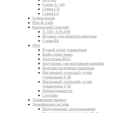
Серия A / AS
Серия CD
Серия LS
System inserts
Plug & Light
Британский стандарт
A 550 / A FLOW
Вставки для скрытого монтажа
Серия BS
eNet
Pучной пульт управления
Radio centre plates
Актуаторы REG
Актуаторы для монтажной коробки
Изделия системных приборов
Настенный «плоский» пульт
управления F 40
Настенный «плоский» пульт
управления F 50
Принадлежности
Сенсоры
Управление маркиз
Домофонная система
Визуализация / использование