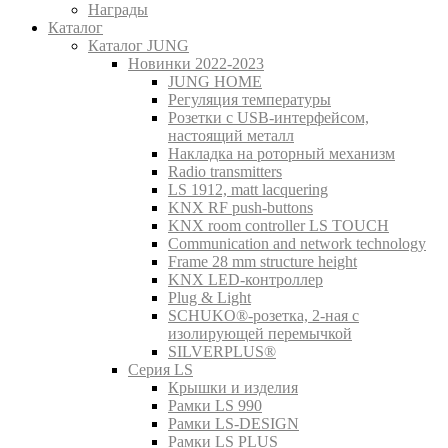
Награды
Каталог
Каталог JUNG
Новинки 2022-2023
JUNG HOME
Регуляция температуры
Розетки с USB-интерфейсом,
настоящий металл
Накладка на роторный механизм
Radio transmitters
LS 1912, matt lacquering
KNX RF push-buttons
KNX room controller LS TOUCH
Communication and network technology
Frame 28 mm structure height
KNX LED-контроллер
Plug & Light
SCHUKO®-розетка, 2-ная с
изолирующей перемычкой
SILVERPLUS®
Серия LS
Крышки и изделия
Рамки LS 990
Рамки LS-DESIGN
Рамки LS PLUS