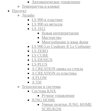
Автоматическое управление
Температура и климат
Продукт
Дизайн
LS 990 в пластике
LS 990 из металла
LS 1912
Новая интерпретация
Мастерство
Многообразие и язык форм
LS 990 Les Couleurs ® Le Corbusier
LS ZERO
LS CUBE
LS-DESIGN
LS PLUS
A CREATION рамка из стекла
A CREATION из пластика
A FLOW
A 550
Технологии и системы
Система KNX
Ручное управление
JUNG HOME
Умные розетки JUNG HOME
SCHUKO®