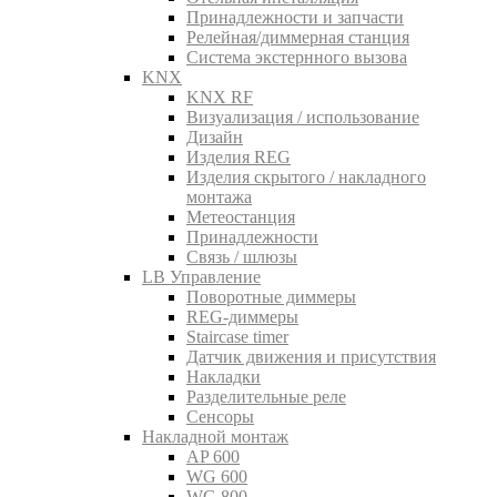
Принадлежности и запчасти
Релейная/диммерная станция
Система экстернного вызова
KNX
KNX RF
Визуализация / использование
Дизайн
Изделия REG
Изделия скрытого / накладного
монтажа
Метеостанция
Принадлежности
Связь / шлюзы
LB Управление
Поворотные диммеры
REG-диммеры
Staircase timer
Датчик движения и присутствия
Накладки
Разделительные реле
Сенсоры
Накладной монтаж
AP 600
WG 600
WG 800