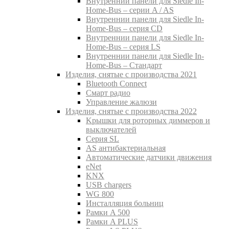
Внутреннии панели для Siedle In-
Home-Bus – серии A / AS
Внутреннии панели для Siedle In-
Home-Bus – серия CD
Внутреннии панели для Siedle In-
Home-Bus – серия LS
Внутреннии панели для Siedle In-
Home-Bus – Стандарт
Изделия, снятые с производства 2021
Bluetooth Connect
Смарт радио
Управление жалюзи
Изделия, снятые с производства 2022
Kрышки для роторных диммеров и
выключателей
Серия SL
AS антибактериальная
Aвтоматические датчики движения
eNet
KNX
USB chargers
WG 800
Инсталляция больниц
Рамки A 500
Рамки A PLUS