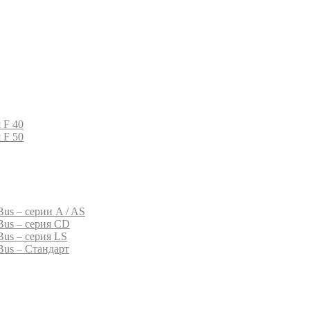
 F 40
 F 50
us – серии A / AS
Bus – серия CD
Bus – серия LS
Bus – Стандарт