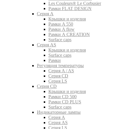
Les Couleurs® Le Corbusier
Рамки FLAT DESIGN
Серия A
Крышки и изделия
Рамки A 550
Рамки A flow
Рамки A CREATION
Surface caps
Серия AS
Крышки и изделия
Surface caps
Рамки
Регуляция температуры
Серия A / AS
Серия CD
Серия LS
Серия CD
Крышки и изделия
Рамки CD 500
Рамки CD PLUS
Surface caps
Индикаторные лампы
Серия A
Серия AS
Серия LS