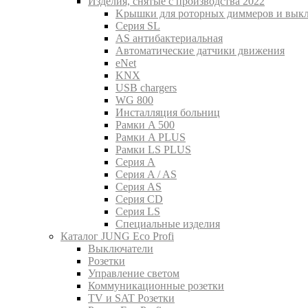
Изделия, снятые с производства 2022
Kрышки для роторных диммеров и вык
Серия SL
AS антибактериальная
Aвтоматические датчики движения
eNet
KNX
USB chargers
WG 800
Инсталляция больниц
Рамки A 500
Рамки A PLUS
Рамки LS PLUS
Серия A
Серия A / AS
Серия AS
Серия CD
Серия LS
Специальные изделия
Каталог JUNG Eco Profi
Выключатели
Розетки
Управление светом
Коммуникационные розетки
TV и SAT Розетки