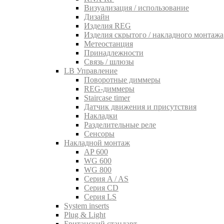
Визуализация / использование
Дизайн
Изделия REG
Изделия скрытого / накладного монтажа
Метеостанция
Принадлежности
Связь / шлюзы
LB Управление
Поворотные диммеры
REG-диммеры
Staircase timer
Датчик движения и присутствия
Накладки
Разделительные реле
Сенсоры
Накладной монтаж
AP 600
WG 600
WG 800
Серия A / AS
Серия CD
Серия LS
System inserts
Plug & Light
Британский стандарт