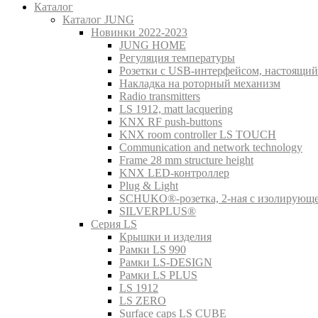
Каталог
Каталог JUNG
Новинки 2022-2023
JUNG HOME
Регуляция температуры
Розетки с USB-интерфейсом, настоящий
Накладка на роторный механизм
Radio transmitters
LS 1912, matt lacquering
KNX RF push-buttons
KNX room controller LS TOUCH
Communication and network technology
Frame 28 mm structure height
KNX LED-контроллер
Plug & Light
SCHUKO®-розетка, 2-ная с изолирующ
SILVERPLUS®
Серия LS
Крышки и изделия
Рамки LS 990
Рамки LS-DESIGN
Рамки LS PLUS
LS 1912
LS ZERO
Surface caps LS CUBE