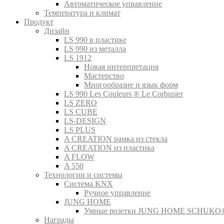
Автоматическое управление
Температура и климат
Продукт
Дизайн
LS 990 в пластике
LS 990 из металла
LS 1912
Новая интерпретация
Мастерство
Многообразие и язык форм
LS 990 Les Couleurs ® Le Corbusier
LS ZERO
LS CUBE
LS-DESIGN
LS PLUS
A CREATION рамка из стекла
A CREATION из пластика
A FLOW
A 550
Технологии и системы
Система KNX
Ручное управление
JUNG HOME
Умные розетки JUNG HOME SCHUKO
Награды