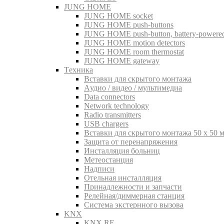
JUNG HOME
JUNG HOME socket
JUNG HOME push-buttons
JUNG HOME push-button, battery-powere
JUNG HOME motion detectors
JUNG HOME room thermostat
JUNG HOME gateway
Tехника
Вставки для скрытого монтажа
Aудио / видео / мультимедиа
Data connectors
Network technology
Radio transmitters
USB chargers
Вставки для скрытого монтажа 50 x 50 
Защита от перенапряжения
Инсталляция больниц
Метеостанция
Надписи
Отельная инсталляция
Принадлежности и запчасти
Релейная/диммерная станция
Система экстернного вызова
KNX
KNX RF