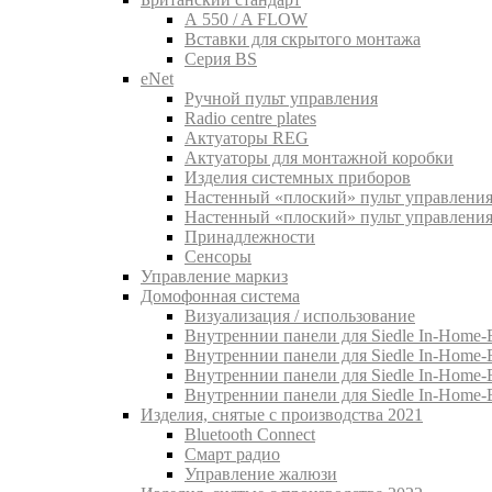
A 550 / A FLOW
Вставки для скрытого монтажа
Серия BS
eNet
Pучной пульт управления
Radio centre plates
Актуаторы REG
Актуаторы для монтажной коробки
Изделия системных приборов
Настенный «плоский» пульт управления
Настенный «плоский» пульт управления
Принадлежности
Сенсоры
Управление маркиз
Домофонная система
Визуализация / использование
Внутреннии панели для Siedle In-Home-B
Внутреннии панели для Siedle In-Home-
Внутреннии панели для Siedle In-Home-
Внутреннии панели для Siedle In-Home-
Изделия, снятые с производства 2021
Bluetooth Connect
Смарт радио
Управление жалюзи