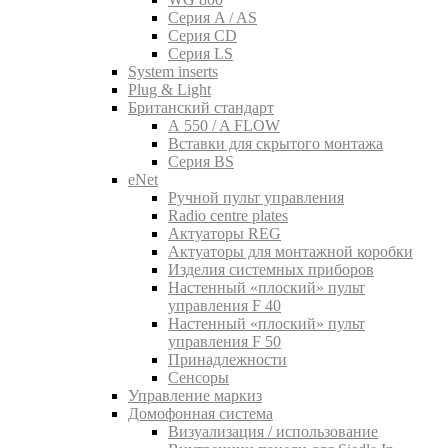
Серия A / AS
Серия CD
Серия LS
System inserts
Plug & Light
Британский стандарт
A 550 / A FLOW
Вставки для скрытого монтажа
Серия BS
eNet
Pучной пульт управления
Radio centre plates
Актуаторы REG
Актуаторы для монтажной коробки
Изделия системных приборов
Настенный «плоский» пульт
управления F 40
Настенный «плоский» пульт
управления F 50
Принадлежности
Сенсоры
Управление маркиз
Домофонная система
Визуализация / использование