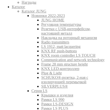
Награды
Каталог
Каталог JUNG
Новинки 2022-2023
JUNG HOME
Регуляция температуры
Розетки с USB-интерфейсом,
настоящий металл
Накладка на роторный механизм
Radio transmitters
LS 1912, matt lacquering
KNX RF push-buttons
KNX room controller LS TOUCH
Communication and network technology
Frame 28 mm structure height
KNX LED-контроллер
Plug & Light
SCHUKO®-розетка, 2-ная с
изолирующей перемычкой
SILVERPLUS®
Серия LS
Крышки и изделия
Рамки LS 990
Рамки LS-DESIGN
Рамки LS PLUS