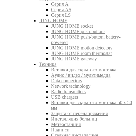
Серия A
Серия AS
Серия LS
JUNG HOME
JUNG HOME socket
JUNG HOME push-buttons
JUNG HOME push-button, battery-
powered
JUNG HOME motion detectors
JUNG HOME room thermostat
JUNG HOME gateway
Tехника
Вставки для скрытого монтажа
Aудио / видео / мультимедиа
Data connectors
Network technology
Radio transmitters
USB chargers
Вставки для скрытого монтажа 50 x 50
мм
Защита от перенапряжения
Инсталляция больниц
Метеостанция
Надписи
Отельная инсталляция