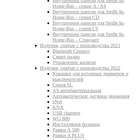
Внутреннии панели для Siedle In-
Home-Bus – серии A / AS
Внутреннии панели для Siedle In-
Home-Bus – серия CD
Внутреннии панели для Siedle In-
Home-Bus – серия LS
Внутреннии панели для Siedle In-
Home-Bus – Стандарт
Изделия, снятые с производства 2021
Bluetooth Connect
Смарт радио
Управление жалюзи
Изделия, снятые с производства 2022
Kрышки для роторных диммеров и
выключателей
Серия SL
AS антибактериальная
Aвтоматические датчики движения
eNet
KNX
USB chargers
WG 800
Инсталляция больниц
Рамки A 500
Рамки A PLUS