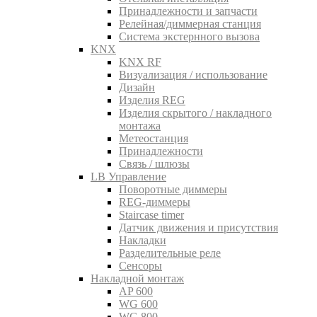
Принадлежности и запчасти
Релейная/диммерная станция
Система экстернного вызова
KNX
KNX RF
Визуализация / использование
Дизайн
Изделия REG
Изделия скрытого / накладного
монтажа
Метеостанция
Принадлежности
Связь / шлюзы
LB Управление
Поворотные диммеры
REG-диммеры
Staircase timer
Датчик движения и присутствия
Накладки
Разделительные реле
Сенсоры
Накладной монтаж
AP 600
WG 600
WG 800