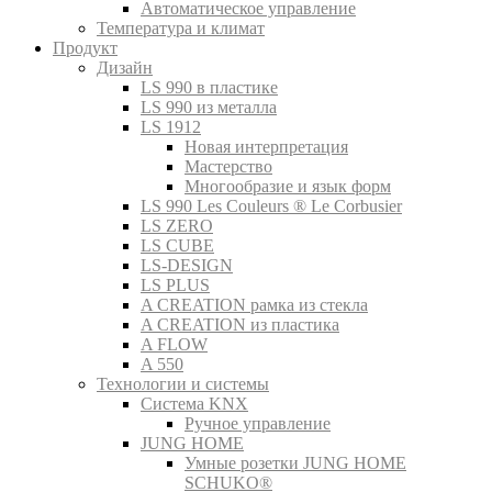
Автоматическое управление
Температура и климат
Продукт
Дизайн
LS 990 в пластике
LS 990 из металла
LS 1912
Новая интерпретация
Мастерство
Многообразие и язык форм
LS 990 Les Couleurs ® Le Corbusier
LS ZERO
LS CUBE
LS-DESIGN
LS PLUS
A CREATION рамка из стекла
A CREATION из пластика
A FLOW
A 550
Технологии и системы
Система KNX
Ручное управление
JUNG HOME
Умные розетки JUNG HOME
SCHUKO®