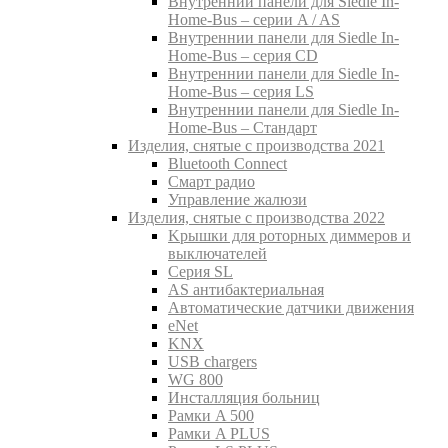
Внутреннии панели для Siedle In-
Home-Bus – серии A / AS
Внутреннии панели для Siedle In-
Home-Bus – серия CD
Внутреннии панели для Siedle In-
Home-Bus – серия LS
Внутреннии панели для Siedle In-
Home-Bus – Стандарт
Изделия, снятые с производства 2021
Bluetooth Connect
Смарт радио
Управление жалюзи
Изделия, снятые с производства 2022
Kрышки для роторных диммеров и
выключателей
Серия SL
AS антибактериальная
Aвтоматические датчики движения
eNet
KNX
USB chargers
WG 800
Инсталляция больниц
Рамки A 500
Рамки A PLUS