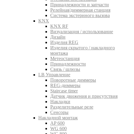
Принадлежности и запчасти
Релейная/диммерная станция
Система экстернного вызова
KNX
KNX RF
Визуализация / использование
Дизайн
Изделия REG
Изделия скрытого / накладного
монтажа
Метеостанция
Принадлежности
Связь / шлюзы
LB Управление
Поворотные диммеры
REG-диммеры
Staircase timer
Датчик движения и присутствия
Накладки
Разделительные реле
Сенсоры
Накладной монтаж
AP 600
WG 600
WG 800