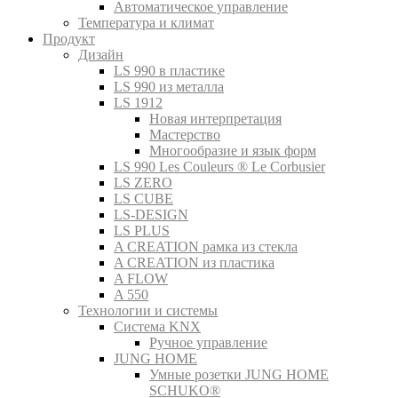
Автоматическое управление
Температура и климат
Продукт
Дизайн
LS 990 в пластике
LS 990 из металла
LS 1912
Новая интерпретация
Мастерство
Многообразие и язык форм
LS 990 Les Couleurs ® Le Corbusier
LS ZERO
LS CUBE
LS-DESIGN
LS PLUS
A CREATION рамка из стекла
A CREATION из пластика
A FLOW
A 550
Технологии и системы
Система KNX
Ручное управление
JUNG HOME
Умные розетки JUNG HOME
SCHUKO®