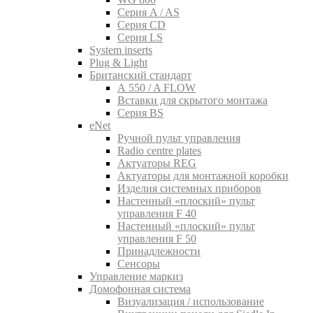
Серия A / AS
Серия CD
Серия LS
System inserts
Plug & Light
Британский стандарт
A 550 / A FLOW
Вставки для скрытого монтажа
Серия BS
eNet
Pучной пульт управления
Radio centre plates
Актуаторы REG
Актуаторы для монтажной коробки
Изделия системных приборов
Настенный «плоский» пульт
управления F 40
Настенный «плоский» пульт
управления F 50
Принадлежности
Сенсоры
Управление маркиз
Домофонная система
Визуализация / использование