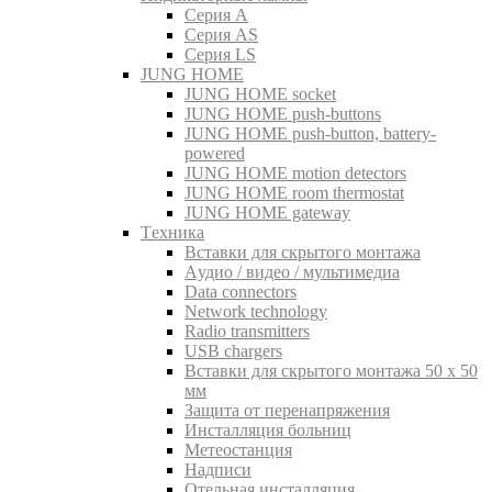
Серия A
Серия AS
Серия LS
JUNG HOME
JUNG HOME socket
JUNG HOME push-buttons
JUNG HOME push-button, battery-
powered
JUNG HOME motion detectors
JUNG HOME room thermostat
JUNG HOME gateway
Tехника
Вставки для скрытого монтажа
Aудио / видео / мультимедиа
Data connectors
Network technology
Radio transmitters
USB chargers
Вставки для скрытого монтажа 50 x 50
мм
Защита от перенапряжения
Инсталляция больниц
Метеостанция
Надписи
Отельная инсталляция