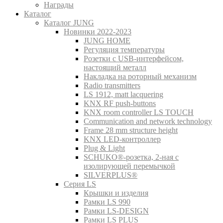
Награды
Каталог
Каталог JUNG
Новинки 2022-2023
JUNG HOME
Регуляция температуры
Розетки с USB-интерфейсом,
настоящий металл
Накладка на роторный механизм
Radio transmitters
LS 1912, matt lacquering
KNX RF push-buttons
KNX room controller LS TOUCH
Communication and network technology
Frame 28 mm structure height
KNX LED-контроллер
Plug & Light
SCHUKO®-розетка, 2-ная с
изолирующей перемычкой
SILVERPLUS®
Серия LS
Крышки и изделия
Рамки LS 990
Рамки LS-DESIGN
Рамки LS PLUS