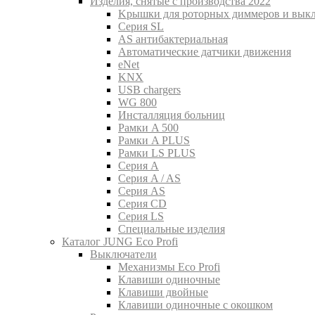
Изделия, снятые с производства 2022
Kрышки для роторных диммеров и вык
Серия SL
AS антибактериальная
Aвтоматические датчики движения
eNet
KNX
USB chargers
WG 800
Инсталляция больниц
Рамки A 500
Рамки A PLUS
Рамки LS PLUS
Серия A
Серия A / AS
Серия AS
Серия CD
Серия LS
Специальные изделия
Каталог JUNG Eco Profi
Выключатели
Механизмы Eco Profi
Клавиши одиночные
Клавиши двойные
Клавиши одиночные с окошком