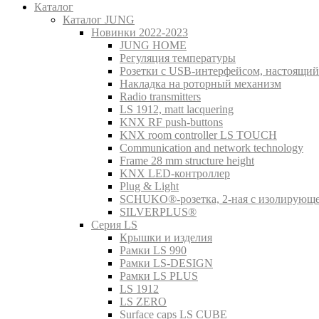
Каталог
Каталог JUNG
Новинки 2022-2023
JUNG HOME
Регуляция температуры
Розетки с USB-интерфейсом, настоящий
Накладка на роторный механизм
Radio transmitters
LS 1912, matt lacquering
KNX RF push-buttons
KNX room controller LS TOUCH
Communication and network technology
Frame 28 mm structure height
KNX LED-контроллер
Plug & Light
SCHUKO®-розетка, 2-ная с изолирующ
SILVERPLUS®
Серия LS
Крышки и изделия
Рамки LS 990
Рамки LS-DESIGN
Рамки LS PLUS
LS 1912
LS ZERO
Surface caps LS CUBE