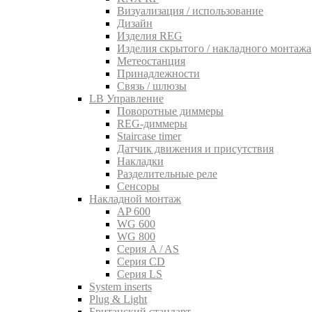
Визуализация / использование
Дизайн
Изделия REG
Изделия скрытого / накладного монтажа
Метеостанция
Принадлежности
Связь / шлюзы
LB Управление
Поворотные диммеры
REG-диммеры
Staircase timer
Датчик движения и присутствия
Накладки
Разделительные реле
Сенсоры
Накладной монтаж
AP 600
WG 600
WG 800
Серия A / AS
Серия CD
Серия LS
System inserts
Plug & Light
Британский стандарт