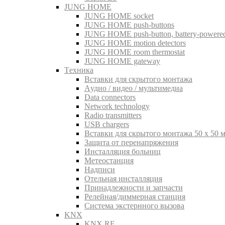
JUNG HOME
JUNG HOME socket
JUNG HOME push-buttons
JUNG HOME push-button, battery-powere
JUNG HOME motion detectors
JUNG HOME room thermostat
JUNG HOME gateway
Tехника
Вставки для скрытого монтажа
Aудио / видео / мультимедиа
Data connectors
Network technology
Radio transmitters
USB chargers
Вставки для скрытого монтажа 50 x 50 
Защита от перенапряжения
Инсталляция больниц
Метеостанция
Надписи
Отельная инсталляция
Принадлежности и запчасти
Релейная/диммерная станция
Система экстернного вызова
KNX
KNX RF