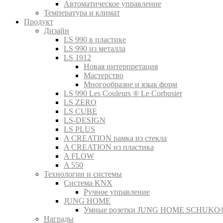
Автоматическое управление
Температура и климат
Продукт
Дизайн
LS 990 в пластике
LS 990 из металла
LS 1912
Новая интерпретация
Мастерство
Многообразие и язык форм
LS 990 Les Couleurs ® Le Corbusier
LS ZERO
LS CUBE
LS-DESIGN
LS PLUS
A CREATION рамка из стекла
A CREATION из пластика
A FLOW
A 550
Технологии и системы
Система KNX
Ручное управление
JUNG HOME
Умные розетки JUNG HOME SCHUKO
Награды