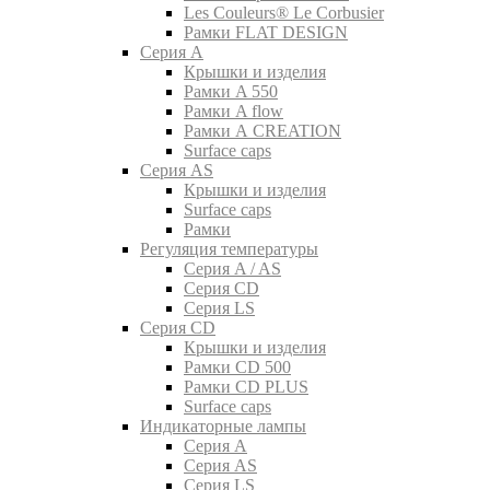
Les Couleurs® Le Corbusier
Рамки FLAT DESIGN
Серия A
Крышки и изделия
Рамки A 550
Рамки A flow
Рамки A CREATION
Surface caps
Серия AS
Крышки и изделия
Surface caps
Рамки
Регуляция температуры
Серия A / AS
Серия CD
Серия LS
Серия CD
Крышки и изделия
Рамки CD 500
Рамки CD PLUS
Surface caps
Индикаторные лампы
Серия A
Серия AS
Серия LS