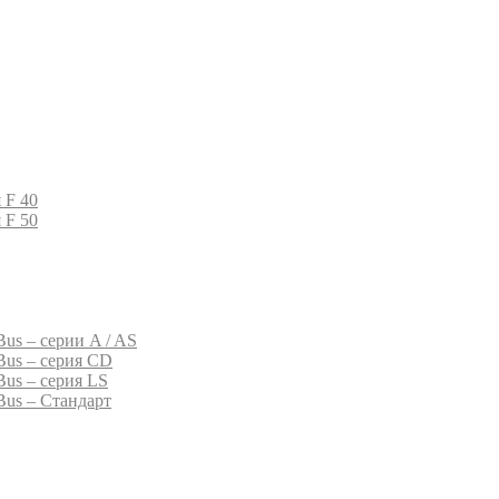
 F 40
 F 50
us – серии A / AS
Bus – серия CD
Bus – серия LS
Bus – Стандарт