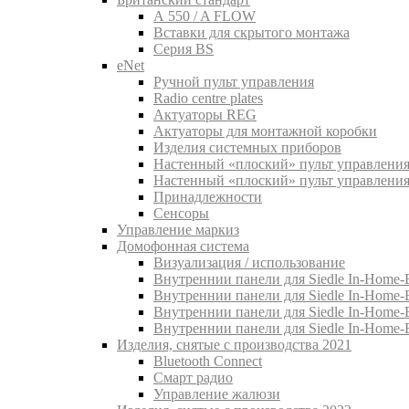
A 550 / A FLOW
Вставки для скрытого монтажа
Серия BS
eNet
Pучной пульт управления
Radio centre plates
Актуаторы REG
Актуаторы для монтажной коробки
Изделия системных приборов
Настенный «плоский» пульт управления
Настенный «плоский» пульт управления
Принадлежности
Сенсоры
Управление маркиз
Домофонная система
Визуализация / использование
Внутреннии панели для Siedle In-Home-B
Внутреннии панели для Siedle In-Home-
Внутреннии панели для Siedle In-Home-
Внутреннии панели для Siedle In-Home-
Изделия, снятые с производства 2021
Bluetooth Connect
Смарт радио
Управление жалюзи