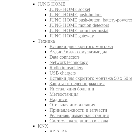
JUNG HOME
JUNG HOME socket
JUNG HOME push-buttons
JUNG HOME push-button, battery-powere
JUNG HOME motion detectors
JUNG HOME room thermostat
JUNG HOME gateway
Tехника
Вставки для скрытого монтажа
Aудио / видео / мультимедиа
Data connectors
Network technology
Radio transmitters
USB chargers
Вставки для скрытого монтажа 50 x 50 
Защита от перенапряжения
Инсталляция больниц
Метеостанция
Надписи
Отельная инсталляция
Принадлежности и запчасти
Релейная/диммерная станция
Система экстернного вызова
KNX
KNX RF