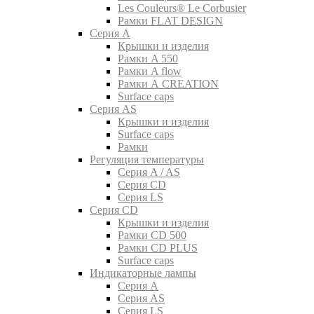
Les Couleurs® Le Corbusier
Рамки FLAT DESIGN
Серия A
Крышки и изделия
Рамки A 550
Рамки A flow
Рамки A CREATION
Surface caps
Серия AS
Крышки и изделия
Surface caps
Рамки
Регуляция температуры
Серия A / AS
Серия CD
Серия LS
Серия CD
Крышки и изделия
Рамки CD 500
Рамки CD PLUS
Surface caps
Индикаторные лампы
Серия A
Серия AS
Серия LS