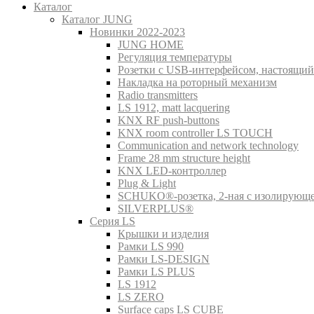
Каталог
Каталог JUNG
Новинки 2022-2023
JUNG HOME
Регуляция температуры
Розетки с USB-интерфейсом, настоящий
Накладка на роторный механизм
Radio transmitters
LS 1912, matt lacquering
KNX RF push-buttons
KNX room controller LS TOUCH
Communication and network technology
Frame 28 mm structure height
KNX LED-контроллер
Plug & Light
SCHUKO®-розетка, 2-ная с изолирующ
SILVERPLUS®
Серия LS
Крышки и изделия
Рамки LS 990
Рамки LS-DESIGN
Рамки LS PLUS
LS 1912
LS ZERO
Surface caps LS CUBE