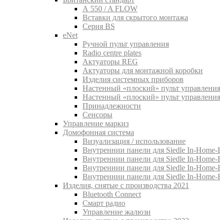
A 550 / A FLOW
Вставки для скрытого монтажа
Серия BS
eNet
Pучной пульт управления
Radio centre plates
Актуаторы REG
Актуаторы для монтажной коробки
Изделия системных приборов
Настенный «плоский» пульт управления
Настенный «плоский» пульт управления
Принадлежности
Сенсоры
Управление маркиз
Домофонная система
Визуализация / использование
Внутреннии панели для Siedle In-Home-B
Внутреннии панели для Siedle In-Home-
Внутреннии панели для Siedle In-Home-
Внутреннии панели для Siedle In-Home-
Изделия, снятые с производства 2021
Bluetooth Connect
Смарт радио
Управление жалюзи