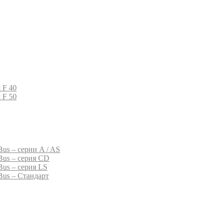
 F 40
 F 50
us – серии A / AS
Bus – серия CD
Bus – серия LS
Bus – Стандарт