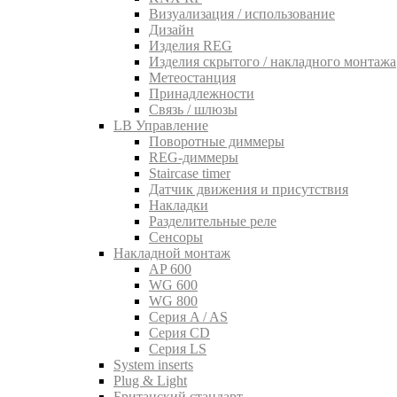
Визуализация / использование
Дизайн
Изделия REG
Изделия скрытого / накладного монтажа
Метеостанция
Принадлежности
Связь / шлюзы
LB Управление
Поворотные диммеры
REG-диммеры
Staircase timer
Датчик движения и присутствия
Накладки
Разделительные реле
Сенсоры
Накладной монтаж
AP 600
WG 600
WG 800
Серия A / AS
Серия CD
Серия LS
System inserts
Plug & Light
Британский стандарт