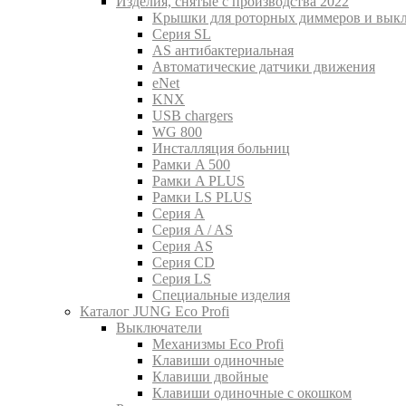
Изделия, снятые с производства 2022
Kрышки для роторных диммеров и вык
Серия SL
AS антибактериальная
Aвтоматические датчики движения
eNet
KNX
USB chargers
WG 800
Инсталляция больниц
Рамки A 500
Рамки A PLUS
Рамки LS PLUS
Серия A
Серия A / AS
Серия AS
Серия CD
Серия LS
Специальные изделия
Каталог JUNG Eco Profi
Выключатели
Механизмы Eco Profi
Клавиши одиночные
Клавиши двойные
Клавиши одиночные с окошком