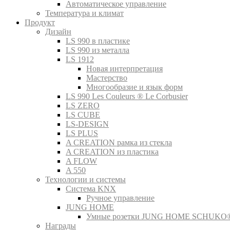
Автоматическое управление
Температура и климат
Продукт
Дизайн
LS 990 в пластике
LS 990 из металла
LS 1912
Новая интерпретация
Мастерство
Многообразие и язык форм
LS 990 Les Couleurs ® Le Corbusier
LS ZERO
LS CUBE
LS-DESIGN
LS PLUS
A CREATION рамка из стекла
A CREATION из пластика
A FLOW
A 550
Технологии и системы
Система KNX
Ручное управление
JUNG HOME
Умные розетки JUNG HOME SCHUKO
Награды