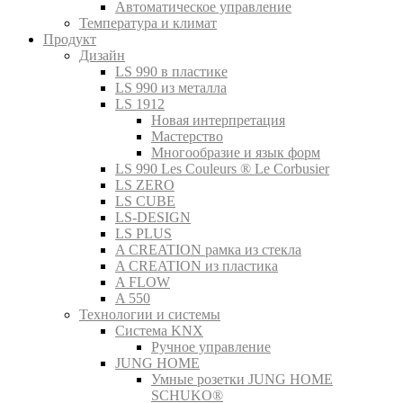
Автоматическое управление
Температура и климат
Продукт
Дизайн
LS 990 в пластике
LS 990 из металла
LS 1912
Новая интерпретация
Мастерство
Многообразие и язык форм
LS 990 Les Couleurs ® Le Corbusier
LS ZERO
LS CUBE
LS-DESIGN
LS PLUS
A CREATION рамка из стекла
A CREATION из пластика
A FLOW
A 550
Технологии и системы
Система KNX
Ручное управление
JUNG HOME
Умные розетки JUNG HOME
SCHUKO®