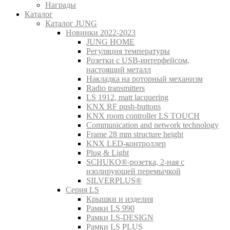
Награды
Каталог
Каталог JUNG
Новинки 2022-2023
JUNG HOME
Регуляция температуры
Розетки с USB-интерфейсом,
настоящий металл
Накладка на роторный механизм
Radio transmitters
LS 1912, matt lacquering
KNX RF push-buttons
KNX room controller LS TOUCH
Communication and network technology
Frame 28 mm structure height
KNX LED-контроллер
Plug & Light
SCHUKO®-розетка, 2-ная с
изолирующей перемычкой
SILVERPLUS®
Серия LS
Крышки и изделия
Рамки LS 990
Рамки LS-DESIGN
Рамки LS PLUS