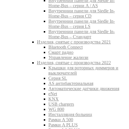
Внутреннии панели для Siedle In-
Home-Bus – серии A / AS
Внутреннии панели для Siedle In-
Home-Bus – серия CD
Внутреннии панели для Siedle In-
Home-Bus – серия LS
Внутреннии панели для Siedle In-
Home-Bus – Стандарт
Изделия, снятые с производства 2021
Bluetooth Connect
Смарт радио
Управление жалюзи
Изделия, снятые с производства 2022
Kрышки для роторных диммеров и
выключателей
Серия SL
AS антибактериальная
Aвтоматические датчики движения
eNet
KNX
USB chargers
WG 800
Инсталляция больниц
Рамки A 500
Рамки A PLUS