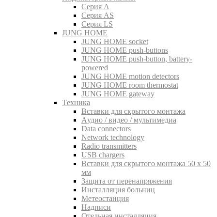
Серия A
Серия AS
Серия LS
JUNG HOME
JUNG HOME socket
JUNG HOME push-buttons
JUNG HOME push-button, battery-
powered
JUNG HOME motion detectors
JUNG HOME room thermostat
JUNG HOME gateway
Tехника
Вставки для скрытого монтажа
Aудио / видео / мультимедиа
Data connectors
Network technology
Radio transmitters
USB chargers
Вставки для скрытого монтажа 50 x 50
мм
Защита от перенапряжения
Инсталляция больниц
Метеостанция
Надписи
Отельная инсталляция