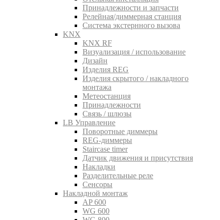
Принадлежности и запчасти
Релейная/диммерная станция
Система экстернного вызова
KNX
KNX RF
Визуализация / использование
Дизайн
Изделия REG
Изделия скрытого / накладного
монтажа
Метеостанция
Принадлежности
Связь / шлюзы
LB Управление
Поворотные диммеры
REG-диммеры
Staircase timer
Датчик движения и присутствия
Накладки
Разделительные реле
Сенсоры
Накладной монтаж
AP 600
WG 600
WG 800