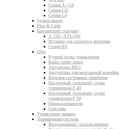
Серия A / AS
Серия CD
Серия LS
System inserts
Plug & Light
Британский стандарт
A 550 / A FLOW
Вставки для скрытого монтажа
Серия BS
eNet
Pучной пульт управления
Radio centre plates
Актуаторы REG
Актуаторы для монтажной коробки
Изделия системных приборов
Настенный «плоский» пульт
управления F 40
Настенный «плоский» пульт
управления F 50
Принадлежности
Сенсоры
Управление маркиз
Домофонная система
Визуализация / использование