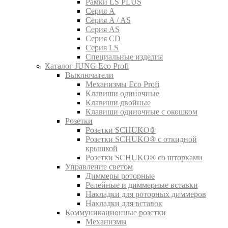
Рамки LS PLUS
Серия A
Серия A / AS
Серия AS
Серия CD
Серия LS
Специальные изделия
Каталог JUNG Eco Profi
Выключатели
Механизмы Eco Profi
Клавиши одиночные
Клавиши двойные
Клавиши одиночные с окошком
Розетки
Розетки SCHUKO®
Розетки SCHUKO® с откидной
крышкой
Розетки SCHUKO® со шторками
Управление светом
Диммеры роторные
Релейные и диммерные вставки
Накладки для роторных диммеров
Накладки для вставок
Коммуникационные розетки
Механизмы