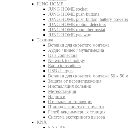
JUNG HOME
JUNG HOME socket
JUNG HOME push-buttons
JUNG HOME push-button, battery-powere
JUNG HOME motion detectors
JUNG HOME room thermostat
JUNG HOME gateway
Tехника
Вставки для скрытого монтажа
Aудио / видео / мультимедиа
Data connectors
Network technology
Radio transmitters
USB chargers
Вставки для скрытого монтажа 50 x 50 
Защита от перенапряжения
Инсталляция больниц
Метеостанция
Надписи
Отельная инсталляция
Принадлежности и запчасти
Релейная/диммерная станция
Система экстернного вызова
KNX
KNX RF