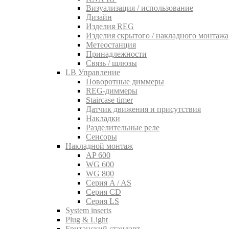
Визуализация / использование
Дизайн
Изделия REG
Изделия скрытого / накладного монтажа
Метеостанция
Принадлежности
Связь / шлюзы
LB Управление
Поворотные диммеры
REG-диммеры
Staircase timer
Датчик движения и присутствия
Накладки
Разделительные реле
Сенсоры
Накладной монтаж
AP 600
WG 600
WG 800
Серия A / AS
Серия CD
Серия LS
System inserts
Plug & Light
Британский стандарт