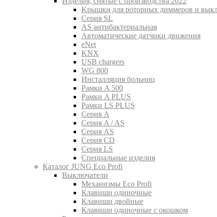
Изделия, снятые с производства 2022
Kрышки для роторных диммеров и вык
Серия SL
AS антибактериальная
Aвтоматические датчики движения
eNet
KNX
USB chargers
WG 800
Инсталляция больниц
Рамки A 500
Рамки A PLUS
Рамки LS PLUS
Серия A
Серия A / AS
Серия AS
Серия CD
Серия LS
Специальные изделия
Каталог JUNG Eco Profi
Выключатели
Механизмы Eco Profi
Клавиши одиночные
Клавиши двойные
Клавиши одиночные с окошком