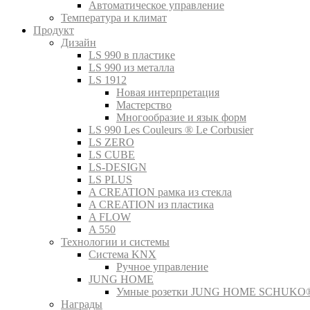
Автоматическое управление
Температура и климат
Продукт
Дизайн
LS 990 в пластике
LS 990 из металла
LS 1912
Новая интерпретация
Мастерство
Многообразие и язык форм
LS 990 Les Couleurs ® Le Corbusier
LS ZERO
LS CUBE
LS-DESIGN
LS PLUS
A CREATION рамка из стекла
A CREATION из пластика
A FLOW
A 550
Технологии и системы
Система KNX
Ручное управление
JUNG HOME
Умные розетки JUNG HOME SCHUKO
Награды