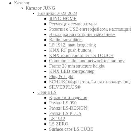
Каталог
Каталог JUNG
Новинки 2022-2023
JUNG HOME
Регуляция температуры
Розетки с USB-интерфейсом, настоящий
Накладка на роторный механизм
Radio transmitters
LS 1912, matt lacquering
KNX RF push-buttons
KNX room controller LS TOUCH
Communication and network technology
Frame 28 mm structure height
KNX LED-контроллер
Plug & Light
SCHUKO®-розетка, 2-ная с изолирующ
SILVERPLUS®
Серия LS
Крышки и изделия
Рамки LS 990
Рамки LS-DESIGN
Рамки LS PLUS
LS 1912
LS ZERO
Surface caps LS CUBE