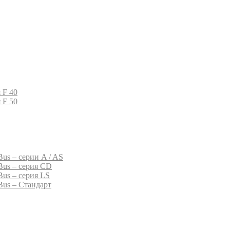
 F 40
 F 50
us – серии A / AS
Bus – серия CD
Bus – серия LS
Bus – Стандарт