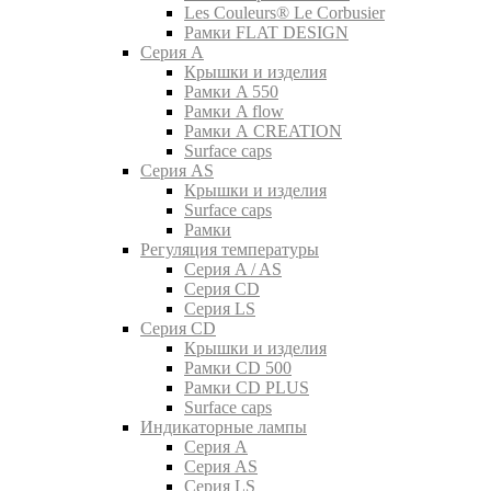
Les Couleurs® Le Corbusier
Рамки FLAT DESIGN
Серия A
Крышки и изделия
Рамки A 550
Рамки A flow
Рамки A CREATION
Surface caps
Серия AS
Крышки и изделия
Surface caps
Рамки
Регуляция температуры
Серия A / AS
Серия CD
Серия LS
Серия CD
Крышки и изделия
Рамки CD 500
Рамки CD PLUS
Surface caps
Индикаторные лампы
Серия A
Серия AS
Серия LS