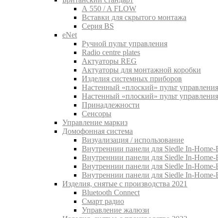
A 550 / A FLOW
Вставки для скрытого монтажа
Серия BS
eNet
Pучной пульт управления
Radio centre plates
Актуаторы REG
Актуаторы для монтажной коробки
Изделия системных приборов
Настенный «плоский» пульт управления
Настенный «плоский» пульт управления
Принадлежности
Сенсоры
Управление маркиз
Домофонная система
Визуализация / использование
Внутреннии панели для Siedle In-Home-B
Внутреннии панели для Siedle In-Home-
Внутреннии панели для Siedle In-Home-
Внутреннии панели для Siedle In-Home-
Изделия, снятые с производства 2021
Bluetooth Connect
Смарт радио
Управление жалюзи