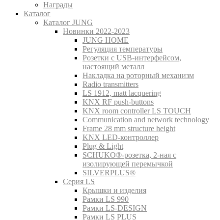
Награды
Каталог
Каталог JUNG
Новинки 2022-2023
JUNG HOME
Регуляция температуры
Розетки с USB-интерфейсом,
настоящий металл
Накладка на роторный механизм
Radio transmitters
LS 1912, matt lacquering
KNX RF push-buttons
KNX room controller LS TOUCH
Communication and network technology
Frame 28 mm structure height
KNX LED-контроллер
Plug & Light
SCHUKO®-розетка, 2-ная с
изолирующей перемычкой
SILVERPLUS®
Серия LS
Крышки и изделия
Рамки LS 990
Рамки LS-DESIGN
Рамки LS PLUS