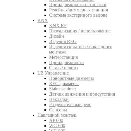
Принадлежности и запчасти
Релейная/диммерная станция
Система экстернного вызова
KNX
KNX RF
Визуализация / использование
Дизайн
Изделия REG
Изделия скрытого / накладного
монтажа
Метеостанция
Принадлежности
Связь / шлюзы
LB Управление
Поворотные диммеры
REG-диммеры
Staircase timer
Датчик движения и присутствия
Накладки
Разделительные реле
Сенсоры
Накладной монтаж
AP 600
WG 600
WG 800