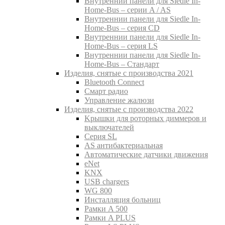
Внутреннии панели для Siedle In-
Home-Bus – серии A / AS
Внутреннии панели для Siedle In-
Home-Bus – серия CD
Внутреннии панели для Siedle In-
Home-Bus – серия LS
Внутреннии панели для Siedle In-
Home-Bus – Стандарт
Изделия, снятые с производства 2021
Bluetooth Connect
Смарт радио
Управление жалюзи
Изделия, снятые с производства 2022
Kрышки для роторных диммеров и
выключателей
Серия SL
AS антибактериальная
Aвтоматические датчики движения
eNet
KNX
USB chargers
WG 800
Инсталляция больниц
Рамки A 500
Рамки A PLUS