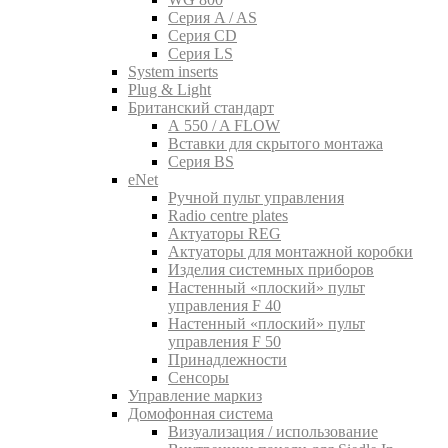
Серия A / AS
Серия CD
Серия LS
System inserts
Plug & Light
Британский стандарт
A 550 / A FLOW
Вставки для скрытого монтажа
Серия BS
eNet
Pучной пульт управления
Radio centre plates
Актуаторы REG
Актуаторы для монтажной коробки
Изделия системных приборов
Настенный «плоский» пульт
управления F 40
Настенный «плоский» пульт
управления F 50
Принадлежности
Сенсоры
Управление маркиз
Домофонная система
Визуализация / использование