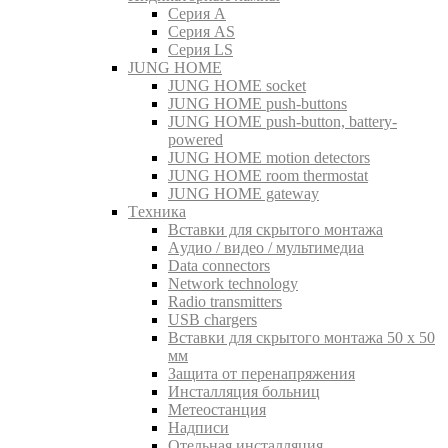
Серия A
Серия AS
Серия LS
JUNG HOME
JUNG HOME socket
JUNG HOME push-buttons
JUNG HOME push-button, battery-
powered
JUNG HOME motion detectors
JUNG HOME room thermostat
JUNG HOME gateway
Tехника
Вставки для скрытого монтажа
Aудио / видео / мультимедиа
Data connectors
Network technology
Radio transmitters
USB chargers
Вставки для скрытого монтажа 50 x 50
мм
Защита от перенапряжения
Инсталляция больниц
Метеостанция
Надписи
Отельная инсталляция