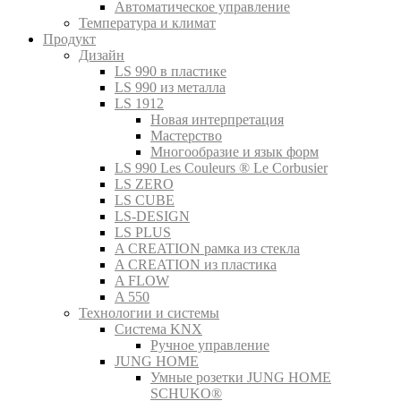
Автоматическое управление
Температура и климат
Продукт
Дизайн
LS 990 в пластике
LS 990 из металла
LS 1912
Новая интерпретация
Мастерство
Многообразие и язык форм
LS 990 Les Couleurs ® Le Corbusier
LS ZERO
LS CUBE
LS-DESIGN
LS PLUS
A CREATION рамка из стекла
A CREATION из пластика
A FLOW
A 550
Технологии и системы
Система KNX
Ручное управление
JUNG HOME
Умные розетки JUNG HOME
SCHUKO®