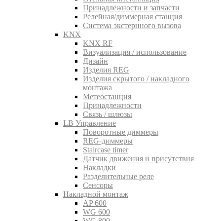
Принадлежности и запчасти
Релейная/диммерная станция
Система экстернного вызова
KNX
KNX RF
Визуализация / использование
Дизайн
Изделия REG
Изделия скрытого / накладного
монтажа
Метеостанция
Принадлежности
Связь / шлюзы
LB Управление
Поворотные диммеры
REG-диммеры
Staircase timer
Датчик движения и присутствия
Накладки
Разделительные реле
Сенсоры
Накладной монтаж
AP 600
WG 600
WG 800