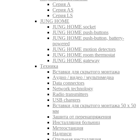
Серия A
Серия AS
Серия LS
JUNG HOME
JUNG HOME socket
JUNG HOME push-buttons
JUNG HOME push-button, battery-
powered
JUNG HOME motion detectors
JUNG HOME room thermostat
JUNG HOME gateway
Tехника
Вставки для скрытого монтажа
Aудио / видео / мультимедиа
Data connectors
Network technology
Radio transmitters
USB chargers
Вставки для скрытого монтажа 50 x 50
мм
Защита от перенапряжения
Инсталляция больниц
Метеостанция
Надписи
Отельная инсталляция