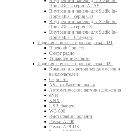
Внутреннии панели для Siedle In-
Home-Bus – серии A / AS
Внутреннии панели для Siedle In-
Home-Bus – серия CD
Внутреннии панели для Siedle In-
Home-Bus – серия LS
Внутреннии панели для Siedle In-
Home-Bus – Стандарт
Изделия, снятые с производства 2021
Bluetooth Connect
Смарт радио
Управление жалюзи
Изделия, снятые с производства 2022
Kрышки для роторных диммеров и
выключателей
Серия SL
AS антибактериальная
Aвтоматические датчики движения
eNet
KNX
USB chargers
WG 800
Инсталляция больниц
Рамки A 500
Рамки A PLUS