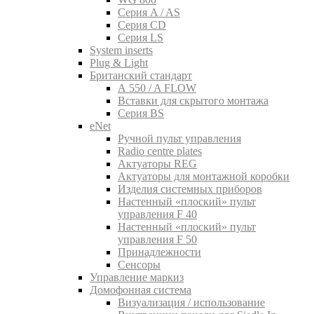
Серия A / AS
Серия CD
Серия LS
System inserts
Plug & Light
Британский стандарт
A 550 / A FLOW
Вставки для скрытого монтажа
Серия BS
eNet
Pучной пульт управления
Radio centre plates
Актуаторы REG
Актуаторы для монтажной коробки
Изделия системных приборов
Настенный «плоский» пульт
управления F 40
Настенный «плоский» пульт
управления F 50
Принадлежности
Сенсоры
Управление маркиз
Домофонная система
Визуализация / использование