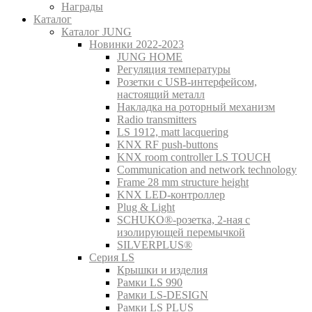
Награды
Каталог
Каталог JUNG
Новинки 2022-2023
JUNG HOME
Регуляция температуры
Розетки с USB-интерфейсом,
настоящий металл
Накладка на роторный механизм
Radio transmitters
LS 1912, matt lacquering
KNX RF push-buttons
KNX room controller LS TOUCH
Communication and network technology
Frame 28 mm structure height
KNX LED-контроллер
Plug & Light
SCHUKO®-розетка, 2-ная с
изолирующей перемычкой
SILVERPLUS®
Серия LS
Крышки и изделия
Рамки LS 990
Рамки LS-DESIGN
Рамки LS PLUS