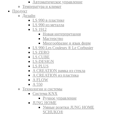
Автоматическое управление
Температура и климат
Продукт
Дизайн
LS 990 в пластике
LS 990 из металла
LS 1912
Новая интерпретация
Мастерство
Многообразие и язык форм
LS 990 Les Couleurs ® Le Corbusier
LS ZERO
LS CUBE
LS-DESIGN
LS PLUS
A CREATION рамка из стекла
A CREATION из пластика
A FLOW
A 550
Технологии и системы
Система KNX
Ручное управление
JUNG HOME
Умные розетки JUNG HOME
SCHUKO®