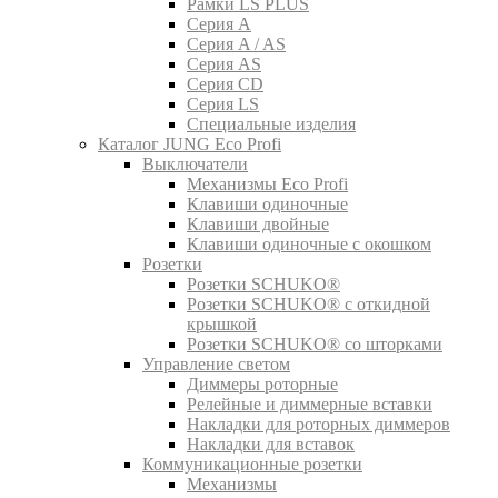
Рамки LS PLUS
Серия A
Серия A / AS
Серия AS
Серия CD
Серия LS
Специальные изделия
Каталог JUNG Eco Profi
Выключатели
Механизмы Eco Profi
Клавиши одиночные
Клавиши двойные
Клавиши одиночные с окошком
Розетки
Розетки SCHUKO®
Розетки SCHUKO® с откидной
крышкой
Розетки SCHUKO® со шторками
Управление светом
Диммеры роторные
Релейные и диммерные вставки
Накладки для роторных диммеров
Накладки для вставок
Коммуникационные розетки
Механизмы