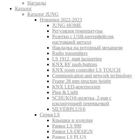
Награды
Каталог
Каталог JUNG
Новинки 2022-2023
JUNG HOME
Регуляция температуры
Розетки с USB-интерфейсом,
настоящий металл
Накладка на роторный механизм
Radio transmitters
LS 1912, matt lacquering
KNX RF push-buttons
KNX room controller LS TOUCH
Communication and network technology
Frame 28 mm structure height
KNX LED-контроллер
Plug & Light
SCHUKO®-розетка, 2-ная с
изолирующей перемычкой
SILVERPLUS®
Серия LS
Крышки и изделия
Рамки LS 990
Рамки LS-DESIGN
Рамки LS PLUS