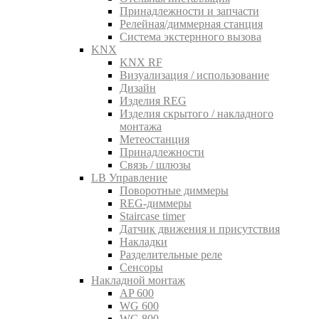
Принадлежности и запчасти
Релейная/диммерная станция
Система экстернного вызова
KNX
KNX RF
Визуализация / использование
Дизайн
Изделия REG
Изделия скрытого / накладного
монтажа
Метеостанция
Принадлежности
Связь / шлюзы
LB Управление
Поворотные диммеры
REG-диммеры
Staircase timer
Датчик движения и присутствия
Накладки
Разделительные реле
Сенсоры
Накладной монтаж
AP 600
WG 600
WG 800