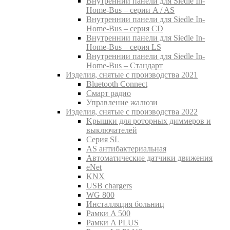
Внутреннии панели для Siedle In-
Home-Bus – серии A / AS
Внутреннии панели для Siedle In-
Home-Bus – серия CD
Внутреннии панели для Siedle In-
Home-Bus – серия LS
Внутреннии панели для Siedle In-
Home-Bus – Стандарт
Изделия, снятые с производства 2021
Bluetooth Connect
Смарт радио
Управление жалюзи
Изделия, снятые с производства 2022
Kрышки для роторных диммеров и
выключателей
Серия SL
AS антибактериальная
Aвтоматические датчики движения
eNet
KNX
USB chargers
WG 800
Инсталляция больниц
Рамки A 500
Рамки A PLUS