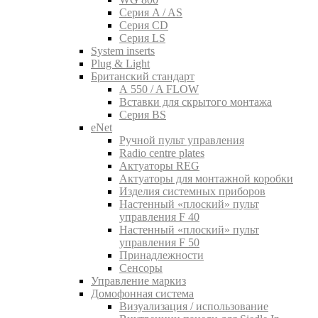
Серия A / AS
Серия CD
Серия LS
System inserts
Plug & Light
Британский стандарт
A 550 / A FLOW
Вставки для скрытого монтажа
Серия BS
eNet
Pучной пульт управления
Radio centre plates
Актуаторы REG
Актуаторы для монтажной коробки
Изделия системных приборов
Настенный «плоский» пульт
управления F 40
Настенный «плоский» пульт
управления F 50
Принадлежности
Сенсоры
Управление маркиз
Домофонная система
Визуализация / использование