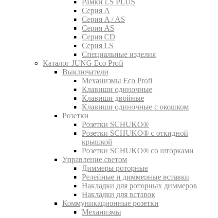
Рамки LS PLUS
Серия A
Серия A / AS
Серия AS
Серия CD
Серия LS
Специальные изделия
Каталог JUNG Eco Profi
Выключатели
Механизмы Eco Profi
Клавиши одиночные
Клавиши двойные
Клавиши одиночные с окошком
Розетки
Розетки SCHUKO®
Розетки SCHUKO® с откидной
крышкой
Розетки SCHUKO® со шторками
Управление светом
Диммеры роторные
Релейные и диммерные вставки
Накладки для роторных диммеров
Накладки для вставок
Коммуникационные розетки
Механизмы