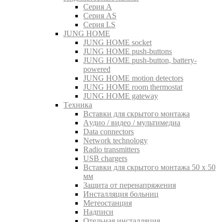
Серия A
Серия AS
Серия LS
JUNG HOME
JUNG HOME socket
JUNG HOME push-buttons
JUNG HOME push-button, battery-
powered
JUNG HOME motion detectors
JUNG HOME room thermostat
JUNG HOME gateway
Tехника
Вставки для скрытого монтажа
Aудио / видео / мультимедиа
Data connectors
Network technology
Radio transmitters
USB chargers
Вставки для скрытого монтажа 50 x 50
мм
Защита от перенапряжения
Инсталляция больниц
Метеостанция
Надписи
Отельная инсталляция