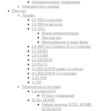
Автоматическое управление
Температура и климат
Продукт
Дизайн
LS 990 в пластике
LS 990 из металла
LS 1912
Новая интерпретация
Мастерство
Многообразие и язык форм
LS 990 Les Couleurs ® Le Corbusier
LS ZERO
LS CUBE
LS-DESIGN
LS PLUS
A CREATION рамка из стекла
A CREATION из пластика
A FLOW
A 550
Технологии и системы
Система KNX
Ручное управление
JUNG HOME
Умные розетки JUNG HOME
SCHUKO®