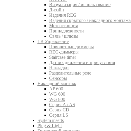
Визуализация / использование
Дизайн
Изделия REG
Изделия скрытого / накладного монтажа
Метеостанция
Принадлежности
Связь / шлюзы
LB Управление
Поворотные диммеры
REG-диммеры
Staircase timer
Датчик движения и присутствия
Накладки
Разделительные реле
Сенсоры
Накладной монтаж
AP 600
WG 600
WG 800
Серия A / AS
Серия CD
Серия LS
System inserts
Plug & Light
Британский стандарт