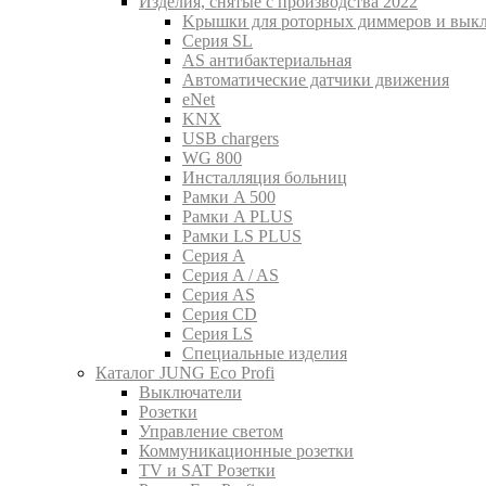
Изделия, снятые с производства 2022
Kрышки для роторных диммеров и вык
Серия SL
AS антибактериальная
Aвтоматические датчики движения
eNet
KNX
USB chargers
WG 800
Инсталляция больниц
Рамки A 500
Рамки A PLUS
Рамки LS PLUS
Серия A
Серия A / AS
Серия AS
Серия CD
Серия LS
Специальные изделия
Каталог JUNG Eco Profi
Выключатели
Розетки
Управление светом
Коммуникационные розетки
TV и SAT Розетки