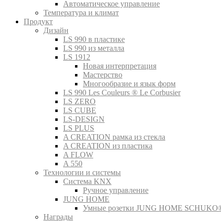
Автоматическое управление
Температура и климат
Продукт
Дизайн
LS 990 в пластике
LS 990 из металла
LS 1912
Новая интерпретация
Мастерство
Многообразие и язык форм
LS 990 Les Couleurs ® Le Corbusier
LS ZERO
LS CUBE
LS-DESIGN
LS PLUS
A CREATION рамка из стекла
A CREATION из пластика
A FLOW
A 550
Технологии и системы
Система KNX
Ручное управление
JUNG HOME
Умные розетки JUNG HOME SCHUKO
Награды