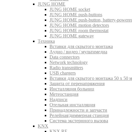
JUNG HOME
JUNG HOME socket
JUNG HOME push-buttons
JUNG HOME push-button, battery-powere
JUNG HOME motion detectors
JUNG HOME room thermostat
JUNG HOME gateway
Tехника
Вставки для скрытого монтажа
Aудио / видео / мультимедиа
Data connectors
Network technology
Radio transmitters
USB chargers
Вставки для скрытого монтажа 50 x 50 
Защита от перенапряжения
Инсталляция больниц
Метеостанция
Надписи
Отельная инсталляция
Принадлежности и запчасти
Релейная/диммерная станция
Система экстернного вызова
KNX
KNX RF