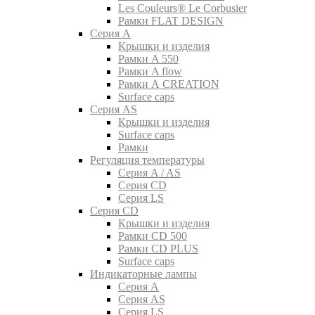
Les Couleurs® Le Corbusier
Рамки FLAT DESIGN
Серия A
Крышки и изделия
Рамки A 550
Рамки A flow
Рамки A CREATION
Surface caps
Серия AS
Крышки и изделия
Surface caps
Рамки
Регуляция температуры
Серия A / AS
Серия CD
Серия LS
Серия CD
Крышки и изделия
Рамки CD 500
Рамки CD PLUS
Surface caps
Индикаторные лампы
Серия A
Серия AS
Серия LS