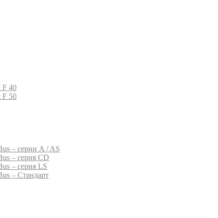
 F 40
 F 50
us – серии A / AS
Bus – серия CD
Bus – серия LS
Bus – Стандарт