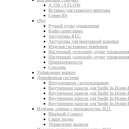
A 550 / A FLOW
Вставки для скрытого монтажа
Серия BS
eNet
Pучной пульт управления
Radio centre plates
Актуаторы REG
Актуаторы для монтажной коробки
Изделия системных приборов
Настенный «плоский» пульт управления
Настенный «плоский» пульт управления
Принадлежности
Сенсоры
Управление маркиз
Домофонная система
Визуализация / использование
Внутреннии панели для Siedle In-Home-B
Внутреннии панели для Siedle In-Home-
Внутреннии панели для Siedle In-Home-
Внутреннии панели для Siedle In-Home-
Изделия, снятые с производства 2021
Bluetooth Connect
Смарт радио
Управление жалюзи