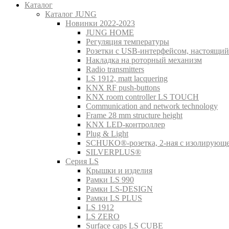
Каталог
Каталог JUNG
Новинки 2022-2023
JUNG HOME
Регуляция температуры
Розетки с USB-интерфейсом, настоящий
Накладка на роторный механизм
Radio transmitters
LS 1912, matt lacquering
KNX RF push-buttons
KNX room controller LS TOUCH
Communication and network technology
Frame 28 mm structure height
KNX LED-контроллер
Plug & Light
SCHUKO®-розетка, 2-ная с изолирующ
SILVERPLUS®
Серия LS
Крышки и изделия
Рамки LS 990
Рамки LS-DESIGN
Рамки LS PLUS
LS 1912
LS ZERO
Surface caps LS CUBE