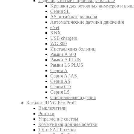
Изделия, снятые с производства 2022
Kрышки для роторных диммеров и вык
Серия SL
AS антибактериальная
Aвтоматические датчики движения
eNet
KNX
USB chargers
WG 800
Инсталляция больниц
Рамки A 500
Рамки A PLUS
Рамки LS PLUS
Серия A
Серия A / AS
Серия AS
Серия CD
Серия LS
Специальные изделия
Каталог JUNG Eco Profi
Выключатели
Розетки
Управление светом
Коммуникационные розетки
TV и SAT Розетки