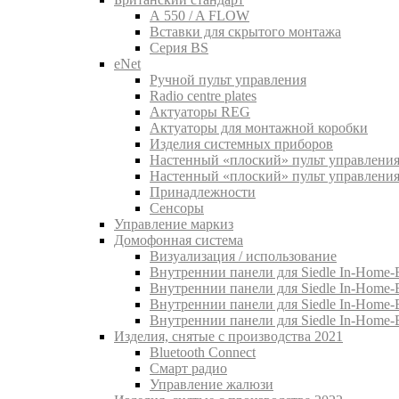
A 550 / A FLOW
Вставки для скрытого монтажа
Серия BS
eNet
Pучной пульт управления
Radio centre plates
Актуаторы REG
Актуаторы для монтажной коробки
Изделия системных приборов
Настенный «плоский» пульт управления
Настенный «плоский» пульт управления
Принадлежности
Сенсоры
Управление маркиз
Домофонная система
Визуализация / использование
Внутреннии панели для Siedle In-Home-B
Внутреннии панели для Siedle In-Home-
Внутреннии панели для Siedle In-Home-
Внутреннии панели для Siedle In-Home-
Изделия, снятые с производства 2021
Bluetooth Connect
Смарт радио
Управление жалюзи