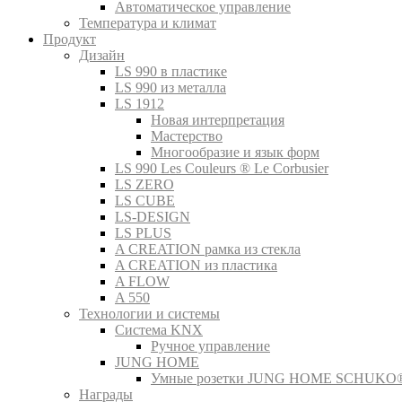
Автоматическое управление
Температура и климат
Продукт
Дизайн
LS 990 в пластике
LS 990 из металла
LS 1912
Новая интерпретация
Мастерство
Многообразие и язык форм
LS 990 Les Couleurs ® Le Corbusier
LS ZERO
LS CUBE
LS-DESIGN
LS PLUS
A CREATION рамка из стекла
A CREATION из пластика
A FLOW
A 550
Технологии и системы
Система KNX
Ручное управление
JUNG HOME
Умные розетки JUNG HOME SCHUKO
Награды