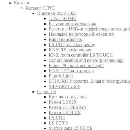
Каталог
Каталог JUNG
Новинки 2022-2023
JUNG HOME
Регуляция температуры
Розетки с USB-интерфейсом, настоящий
Накладка на роторный механизм
Radio transmitters
LS 1912, matt lacquering
KNX RF push-buttons
KNX room controller LS TOUCH
Communication and network technology
Frame 28 mm structure height
KNX LED-контроллер
Plug & Light
SCHUKO®-розетка, 2-ная с изолирующ
SILVERPLUS®
Серия LS
Крышки и изделия
Рамки LS 990
Рамки LS-DESIGN
Рамки LS PLUS
LS 1912
LS ZERO
Surface caps LS CUBE