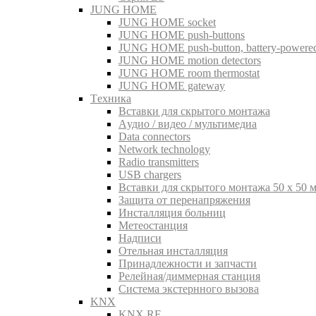
JUNG HOME
JUNG HOME socket
JUNG HOME push-buttons
JUNG HOME push-button, battery-powere
JUNG HOME motion detectors
JUNG HOME room thermostat
JUNG HOME gateway
Tехника
Вставки для скрытого монтажа
Aудио / видео / мультимедиа
Data connectors
Network technology
Radio transmitters
USB chargers
Вставки для скрытого монтажа 50 x 50 
Защита от перенапряжения
Инсталляция больниц
Метеостанция
Надписи
Отельная инсталляция
Принадлежности и запчасти
Релейная/диммерная станция
Система экстернного вызова
KNX
KNX RF