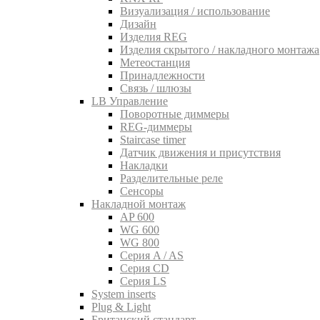
Визуализация / использование
Дизайн
Изделия REG
Изделия скрытого / накладного монтажа
Метеостанция
Принадлежности
Связь / шлюзы
LB Управление
Поворотные диммеры
REG-диммеры
Staircase timer
Датчик движения и присутствия
Накладки
Разделительные реле
Сенсоры
Накладной монтаж
AP 600
WG 600
WG 800
Серия A / AS
Серия CD
Серия LS
System inserts
Plug & Light
Британский стандарт