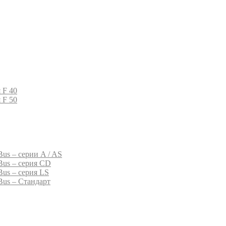
 F 40
 F 50
us – серии A / AS
Bus – серия CD
Bus – серия LS
Bus – Стандарт