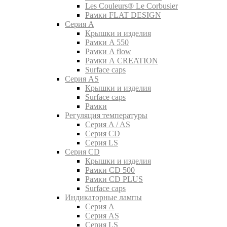
Les Couleurs® Le Corbusier
Рамки FLAT DESIGN
Серия A
Крышки и изделия
Рамки A 550
Рамки A flow
Рамки A CREATION
Surface caps
Серия AS
Крышки и изделия
Surface caps
Рамки
Регуляция температуры
Серия A / AS
Серия CD
Серия LS
Серия CD
Крышки и изделия
Рамки CD 500
Рамки CD PLUS
Surface caps
Индикаторные лампы
Серия A
Серия AS
Серия LS