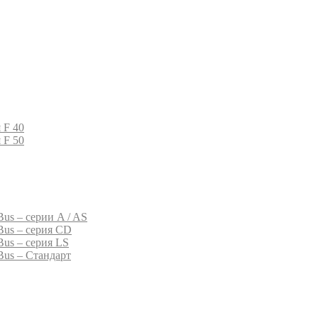
 F 40
 F 50
us – серии A / AS
Bus – серия CD
Bus – серия LS
Bus – Стандарт