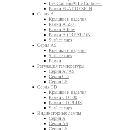
Les Couleurs® Le Corbusier
Рамки FLAT DESIGN
Серия A
Крышки и изделия
Рамки A 550
Рамки A flow
Рамки A CREATION
Surface caps
Серия AS
Крышки и изделия
Surface caps
Рамки
Регуляция температуры
Серия A / AS
Серия CD
Серия LS
Серия CD
Крышки и изделия
Рамки CD 500
Рамки CD PLUS
Surface caps
Индикаторные лампы
Серия A
Серия AS
Серия LS