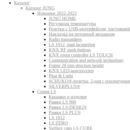
Каталог
Каталог JUNG
Новинки 2022-2023
JUNG HOME
Регуляция температуры
Розетки с USB-интерфейсом, настоящий
Накладка на роторный механизм
Radio transmitters
LS 1912, matt lacquering
KNX RF push-buttons
KNX room controller LS TOUCH
Communication and network technology
Frame 28 mm structure height
KNX LED-контроллер
Plug & Light
SCHUKO®-розетка, 2-ная с изолирующ
SILVERPLUS®
Серия LS
Крышки и изделия
Рамки LS 990
Рамки LS-DESIGN
Рамки LS PLUS
LS 1912
LS ZERO
Surface caps LS CUBE