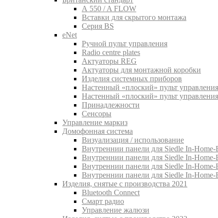
A 550 / A FLOW
Вставки для скрытого монтажа
Серия BS
eNet
Pучной пульт управления
Radio centre plates
Актуаторы REG
Актуаторы для монтажной коробки
Изделия системных приборов
Настенный «плоский» пульт управления
Настенный «плоский» пульт управления
Принадлежности
Сенсоры
Управление маркиз
Домофонная система
Визуализация / использование
Внутреннии панели для Siedle In-Home-B
Внутреннии панели для Siedle In-Home-
Внутреннии панели для Siedle In-Home-
Внутреннии панели для Siedle In-Home-
Изделия, снятые с производства 2021
Bluetooth Connect
Смарт радио
Управление жалюзи