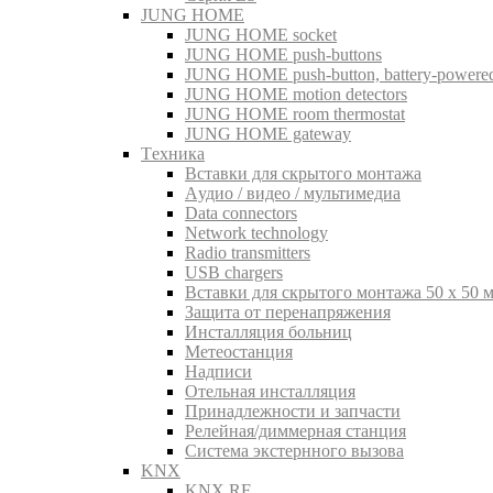
JUNG HOME
JUNG HOME socket
JUNG HOME push-buttons
JUNG HOME push-button, battery-powere
JUNG HOME motion detectors
JUNG HOME room thermostat
JUNG HOME gateway
Tехника
Вставки для скрытого монтажа
Aудио / видео / мультимедиа
Data connectors
Network technology
Radio transmitters
USB chargers
Вставки для скрытого монтажа 50 x 50 
Защита от перенапряжения
Инсталляция больниц
Метеостанция
Надписи
Отельная инсталляция
Принадлежности и запчасти
Релейная/диммерная станция
Система экстернного вызова
KNX
KNX RF