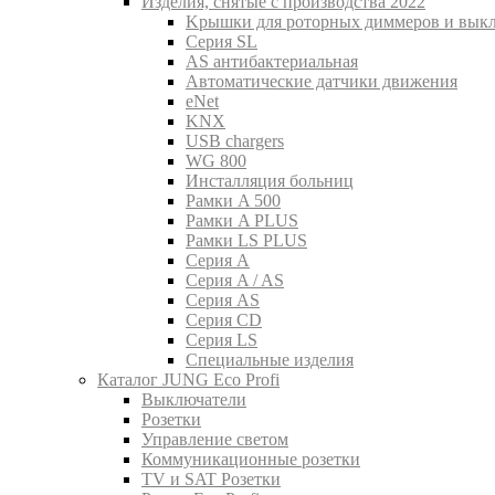
Изделия, снятые с производства 2022
Kрышки для роторных диммеров и вык
Серия SL
AS антибактериальная
Aвтоматические датчики движения
eNet
KNX
USB chargers
WG 800
Инсталляция больниц
Рамки A 500
Рамки A PLUS
Рамки LS PLUS
Серия A
Серия A / AS
Серия AS
Серия CD
Серия LS
Специальные изделия
Каталог JUNG Eco Profi
Выключатели
Розетки
Управление светом
Коммуникационные розетки
TV и SAT Розетки