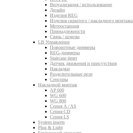
Визуализация / использование
Дизайн
Изделия REG
Изделия скрытого / накладного монтажа
Метеостанция
Принадлежности
Связь / шлюзы
LB Управление
Поворотные диммеры
REG-диммеры
Staircase timer
Датчик движения и присутствия
Накладки
Разделительные реле
Сенсоры
Накладной монтаж
AP 600
WG 600
WG 800
Серия A / AS
Серия CD
Серия LS
System inserts
Plug & Light
Британский стандарт