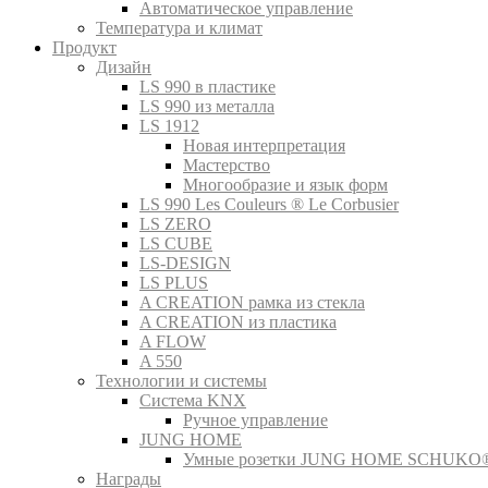
Автоматическое управление
Температура и климат
Продукт
Дизайн
LS 990 в пластике
LS 990 из металла
LS 1912
Новая интерпретация
Мастерство
Многообразие и язык форм
LS 990 Les Couleurs ® Le Corbusier
LS ZERO
LS CUBE
LS-DESIGN
LS PLUS
A CREATION рамка из стекла
A CREATION из пластика
A FLOW
A 550
Технологии и системы
Система KNX
Ручное управление
JUNG HOME
Умные розетки JUNG HOME SCHUKO
Награды