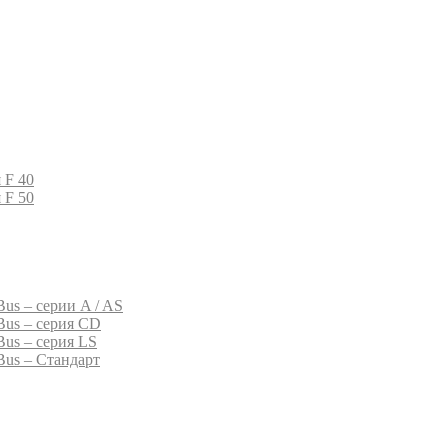
 F 40
 F 50
us – серии A / AS
Bus – серия CD
Bus – серия LS
Bus – Стандарт