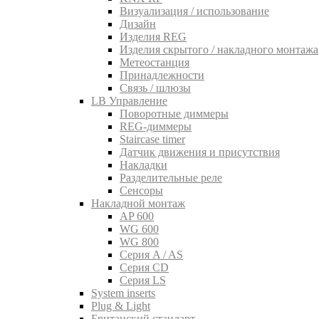
Визуализация / использование
Дизайн
Изделия REG
Изделия скрытого / накладного монтажа
Метеостанция
Принадлежности
Связь / шлюзы
LB Управление
Поворотные диммеры
REG-диммеры
Staircase timer
Датчик движения и присутствия
Накладки
Разделительные реле
Сенсоры
Накладной монтаж
AP 600
WG 600
WG 800
Серия A / AS
Серия CD
Серия LS
System inserts
Plug & Light
Британский стандарт