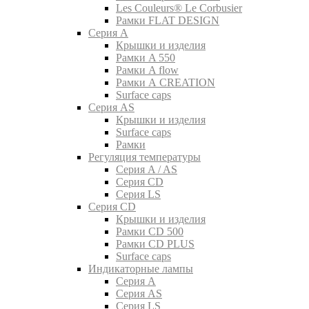
Les Couleurs® Le Corbusier
Рамки FLAT DESIGN
Серия A
Крышки и изделия
Рамки A 550
Рамки A flow
Рамки A CREATION
Surface caps
Серия AS
Крышки и изделия
Surface caps
Рамки
Регуляция температуры
Серия A / AS
Серия CD
Серия LS
Серия CD
Крышки и изделия
Рамки CD 500
Рамки CD PLUS
Surface caps
Индикаторные лампы
Серия A
Серия AS
Серия LS