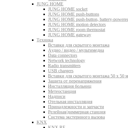
JUNG HOME
JUNG HOME socket
JUNG HOME push-buttons
JUNG HOME push-button, battery-powere
JUNG HOME motion detectors
JUNG HOME room thermostat
JUNG HOME gateway
Tехника
Вставки для скрытого монтажа
Aудио / видео / мультимедиа
Data connectors
Network technology
Radio transmitters
USB chargers
Вставки для скрытого монтажа 50 x 50 
Защита от перенапряжения
Инсталляция больниц
Метеостанция
Надписи
Отельная инсталляция
Принадлежности и запчасти
Релейная/диммерная станция
Система экстернного вызова
KNX
KNX RF