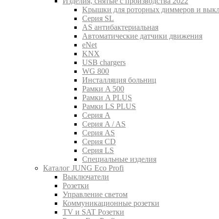
Изделия, снятые с производства 2022
Kрышки для роторных диммеров и вык
Серия SL
AS антибактериальная
Aвтоматические датчики движения
eNet
KNX
USB chargers
WG 800
Инсталляция больниц
Рамки A 500
Рамки A PLUS
Рамки LS PLUS
Серия A
Серия A / AS
Серия AS
Серия CD
Серия LS
Специальные изделия
Каталог JUNG Eco Profi
Выключатели
Розетки
Управление светом
Коммуникационные розетки
TV и SAT Розетки