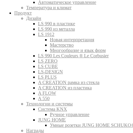
Автоматическое управление
Температура и климат
Продукт
Дизайн
LS 990 в пластике
LS 990 из металла
LS 1912
Новая интерпретация
Мастерство
Многообразие и язык форм
LS 990 Les Couleurs ® Le Corbusier
LS ZERO
LS CUBE
LS-DESIGN
LS PLUS
A CREATION рамка из стекла
A CREATION из пластика
A FLOW
A 550
Технологии и системы
Система KNX
Ручное управление
JUNG HOME
Умные розетки JUNG HOME SCHUKO
Награды