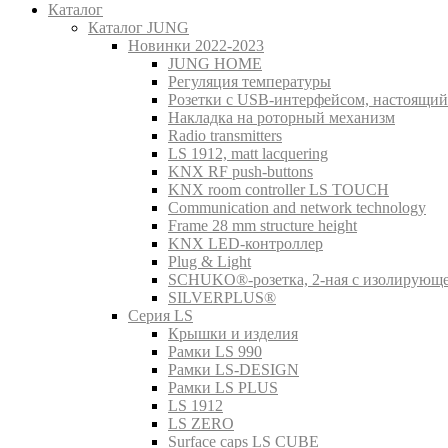
Каталог
Каталог JUNG
Новинки 2022-2023
JUNG HOME
Регуляция температуры
Розетки с USB-интерфейсом, настоящий
Накладка на роторный механизм
Radio transmitters
LS 1912, matt lacquering
KNX RF push-buttons
KNX room controller LS TOUCH
Communication and network technology
Frame 28 mm structure height
KNX LED-контроллер
Plug & Light
SCHUKO®-розетка, 2-ная с изолирующ
SILVERPLUS®
Серия LS
Крышки и изделия
Рамки LS 990
Рамки LS-DESIGN
Рамки LS PLUS
LS 1912
LS ZERO
Surface caps LS CUBE