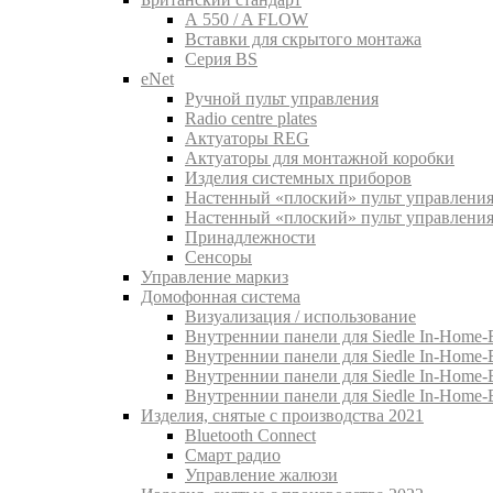
A 550 / A FLOW
Вставки для скрытого монтажа
Серия BS
eNet
Pучной пульт управления
Radio centre plates
Актуаторы REG
Актуаторы для монтажной коробки
Изделия системных приборов
Настенный «плоский» пульт управления
Настенный «плоский» пульт управления
Принадлежности
Сенсоры
Управление маркиз
Домофонная система
Визуализация / использование
Внутреннии панели для Siedle In-Home-B
Внутреннии панели для Siedle In-Home-
Внутреннии панели для Siedle In-Home-
Внутреннии панели для Siedle In-Home-
Изделия, снятые с производства 2021
Bluetooth Connect
Смарт радио
Управление жалюзи