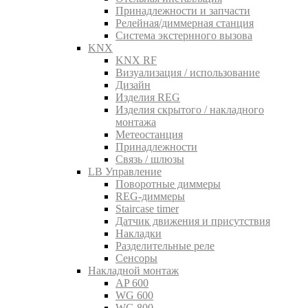
Принадлежности и запчасти
Релейная/диммерная станция
Система экстернного вызова
KNX
KNX RF
Визуализация / использование
Дизайн
Изделия REG
Изделия скрытого / накладного
монтажа
Метеостанция
Принадлежности
Связь / шлюзы
LB Управление
Поворотные диммеры
REG-диммеры
Staircase timer
Датчик движения и присутствия
Накладки
Разделительные реле
Сенсоры
Накладной монтаж
AP 600
WG 600
WG 800