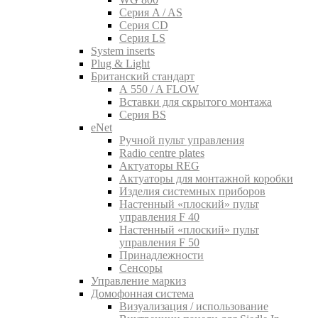
Серия A / AS
Серия CD
Серия LS
System inserts
Plug & Light
Британский стандарт
A 550 / A FLOW
Вставки для скрытого монтажа
Серия BS
eNet
Pучной пульт управления
Radio centre plates
Актуаторы REG
Актуаторы для монтажной коробки
Изделия системных приборов
Настенный «плоский» пульт
управления F 40
Настенный «плоский» пульт
управления F 50
Принадлежности
Сенсоры
Управление маркиз
Домофонная система
Визуализация / использование