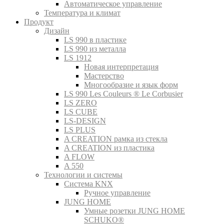
Автоматическое управление
Температура и климат
Продукт
Дизайн
LS 990 в пластике
LS 990 из металла
LS 1912
Новая интерпретация
Мастерство
Многообразие и язык форм
LS 990 Les Couleurs ® Le Corbusier
LS ZERO
LS CUBE
LS-DESIGN
LS PLUS
A CREATION рамка из стекла
A CREATION из пластика
A FLOW
A 550
Технологии и системы
Система KNX
Ручное управление
JUNG HOME
Умные розетки JUNG HOME
SCHUKO®