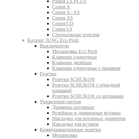
Рамки LS PLUS
Серия A
Серия A / AS
Серия AS
Серия CD
Серия LS
Специальные изделия
Каталог JUNG Eco Profi
Выключатели
Механизмы Eco Profi
Клавиши одиночные
Клавиши двойные
Клавиши одиночные с окошком
Розетки
Розетки SCHUKO®
Розетки SCHUKO® с откидной
крышкой
Розетки SCHUKO® со шторками
Управление светом
Диммеры роторные
Релейные и диммерные вставки
Накладки для роторных диммеров
Накладки для вставок
Коммуникационные розетки
Механизмы