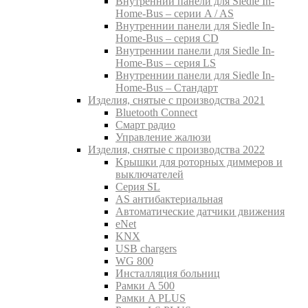
Внутреннии панели для Siedle In-
Home-Bus – серии A / AS
Внутреннии панели для Siedle In-
Home-Bus – серия CD
Внутреннии панели для Siedle In-
Home-Bus – серия LS
Внутреннии панели для Siedle In-
Home-Bus – Стандарт
Изделия, снятые с производства 2021
Bluetooth Connect
Смарт радио
Управление жалюзи
Изделия, снятые с производства 2022
Kрышки для роторных диммеров и
выключателей
Серия SL
AS антибактериальная
Aвтоматические датчики движения
eNet
KNX
USB chargers
WG 800
Инсталляция больниц
Рамки A 500
Рамки A PLUS