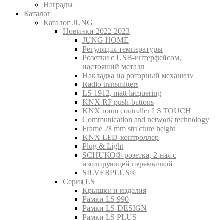
Награды
Каталог
Каталог JUNG
Новинки 2022-2023
JUNG HOME
Регуляция температуры
Розетки с USB-интерфейсом,
настоящий металл
Накладка на роторный механизм
Radio transmitters
LS 1912, matt lacquering
KNX RF push-buttons
KNX room controller LS TOUCH
Communication and network technology
Frame 28 mm structure height
KNX LED-контроллер
Plug & Light
SCHUKO®-розетка, 2-ная с
изолирующей перемычкой
SILVERPLUS®
Серия LS
Крышки и изделия
Рамки LS 990
Рамки LS-DESIGN
Рамки LS PLUS