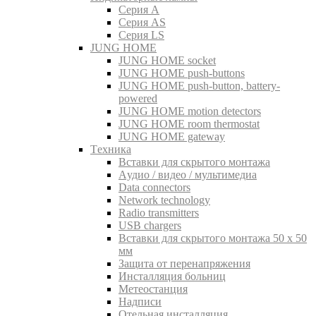
Серия A
Серия AS
Серия LS
JUNG HOME
JUNG HOME socket
JUNG HOME push-buttons
JUNG HOME push-button, battery-
powered
JUNG HOME motion detectors
JUNG HOME room thermostat
JUNG HOME gateway
Tехника
Вставки для скрытого монтажа
Aудио / видео / мультимедиа
Data connectors
Network technology
Radio transmitters
USB chargers
Вставки для скрытого монтажа 50 x 50
мм
Защита от перенапряжения
Инсталляция больниц
Метеостанция
Надписи
Отельная инсталляция