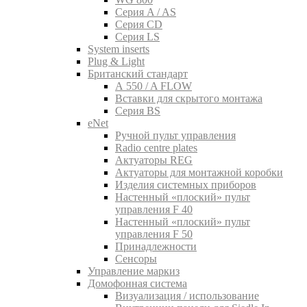
Серия A / AS
Серия CD
Серия LS
System inserts
Plug & Light
Британский стандарт
A 550 / A FLOW
Вставки для скрытого монтажа
Серия BS
eNet
Pучной пульт управления
Radio centre plates
Актуаторы REG
Актуаторы для монтажной коробки
Изделия системных приборов
Настенный «плоский» пульт
управления F 40
Настенный «плоский» пульт
управления F 50
Принадлежности
Сенсоры
Управление маркиз
Домофонная система
Визуализация / использование