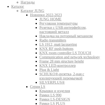
Награды
Каталог
Каталог JUNG
Новинки 2022-2023
JUNG HOME
Регуляция температуры
Розетки с USB-интерфейсом,
настоящий металл
Накладка на роторный механизм
Radio transmitters
LS 1912, matt lacquering
KNX RF push-buttons
KNX room controller LS TOUCH
Communication and network technology
Frame 28 mm structure height
KNX LED-контроллер
Plug & Light
SCHUKO®-розетка, 2-ная с
изолирующей перемычкой
SILVERPLUS®
Серия LS
Крышки и изделия
Рамки LS 990
Рамки LS-DESIGN
Рамки LS PLUS