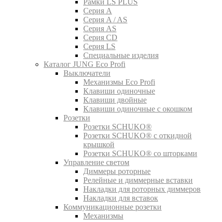
Рамки LS PLUS
Серия A
Серия A / AS
Серия AS
Серия CD
Серия LS
Специальные изделия
Каталог JUNG Eco Profi
Выключатели
Механизмы Eco Profi
Клавиши одиночные
Клавиши двойные
Клавиши одиночные с окошком
Розетки
Розетки SCHUKO®
Розетки SCHUKO® с откидной
крышкой
Розетки SCHUKO® со шторками
Управление светом
Диммеры роторные
Релейные и диммерные вставки
Накладки для роторных диммеров
Накладки для вставок
Коммуникационные розетки
Механизмы