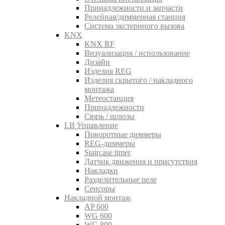
Принадлежности и запчасти
Релейная/диммерная станция
Система экстернного вызова
KNX
KNX RF
Визуализация / использование
Дизайн
Изделия REG
Изделия скрытого / накладного
монтажа
Метеостанция
Принадлежности
Связь / шлюзы
LB Управление
Поворотные диммеры
REG-диммеры
Staircase timer
Датчик движения и присутствия
Накладки
Разделительные реле
Сенсоры
Накладной монтаж
AP 600
WG 600
WG 800