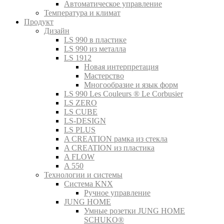
Автоматическое управление
Температура и климат
Продукт
Дизайн
LS 990 в пластике
LS 990 из металла
LS 1912
Новая интерпретация
Мастерство
Многообразие и язык форм
LS 990 Les Couleurs ® Le Corbusier
LS ZERO
LS CUBE
LS-DESIGN
LS PLUS
A CREATION рамка из стекла
A CREATION из пластика
A FLOW
A 550
Технологии и системы
Система KNX
Ручное управление
JUNG HOME
Умные розетки JUNG HOME
SCHUKO®