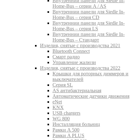
Внутреннии панели для Siedle In-
Home-Bus – серии A / AS
Внутреннии панели для Siedle In-
Home-Bus – серия CD
Внутреннии панели для Siedle In-
Home-Bus – серия LS
Внутреннии панели для Siedle In-
Home-Bus – Стандарт
Изделия, снятые с производства 2021
Bluetooth Connect
Смарт радио
Управление жалюзи
Изделия, снятые с производства 2022
Kрышки для роторных диммеров и
выключателей
Серия SL
AS антибактериальная
Aвтоматические датчики движения
eNet
KNX
USB chargers
WG 800
Инсталляция больниц
Рамки A 500
Рамки A PLUS