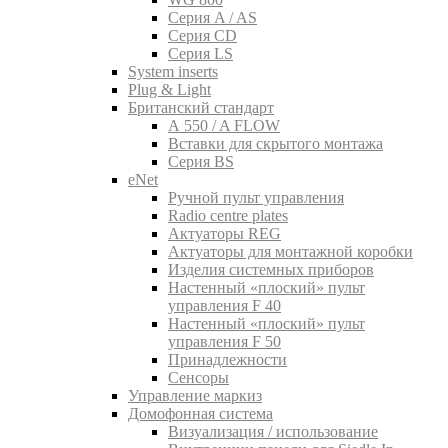
Серия A / AS
Серия CD
Серия LS
System inserts
Plug & Light
Британский стандарт
A 550 / A FLOW
Вставки для скрытого монтажа
Серия BS
eNet
Pучной пульт управления
Radio centre plates
Актуаторы REG
Актуаторы для монтажной коробки
Изделия системных приборов
Настенный «плоский» пульт
управления F 40
Настенный «плоский» пульт
управления F 50
Принадлежности
Сенсоры
Управление маркиз
Домофонная система
Визуализация / использование