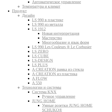
Автоматическое управление
Температура и климат
Продукт
Дизайн
LS 990 в пластике
LS 990 из металла
LS 1912
Новая интерпретация
Мастерство
Многообразие и язык форм
LS 990 Les Couleurs ® Le Corbusier
LS ZERO
LS CUBE
LS-DESIGN
LS PLUS
A CREATION рамка из стекла
A CREATION из пластика
A FLOW
A 550
Технологии и системы
Система KNX
Ручное управление
JUNG HOME
Умные розетки JUNG HOME
SCHUKO®