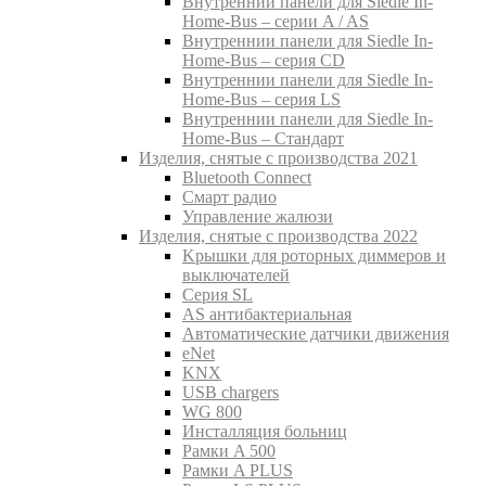
Внутреннии панели для Siedle In-
Home-Bus – серии A / AS
Внутреннии панели для Siedle In-
Home-Bus – серия CD
Внутреннии панели для Siedle In-
Home-Bus – серия LS
Внутреннии панели для Siedle In-
Home-Bus – Стандарт
Изделия, снятые с производства 2021
Bluetooth Connect
Смарт радио
Управление жалюзи
Изделия, снятые с производства 2022
Kрышки для роторных диммеров и
выключателей
Серия SL
AS антибактериальная
Aвтоматические датчики движения
eNet
KNX
USB chargers
WG 800
Инсталляция больниц
Рамки A 500
Рамки A PLUS