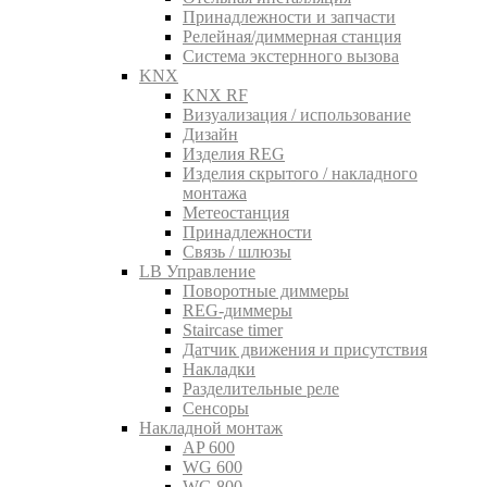
Принадлежности и запчасти
Релейная/диммерная станция
Система экстернного вызова
KNX
KNX RF
Визуализация / использование
Дизайн
Изделия REG
Изделия скрытого / накладного
монтажа
Метеостанция
Принадлежности
Связь / шлюзы
LB Управление
Поворотные диммеры
REG-диммеры
Staircase timer
Датчик движения и присутствия
Накладки
Разделительные реле
Сенсоры
Накладной монтаж
AP 600
WG 600
WG 800