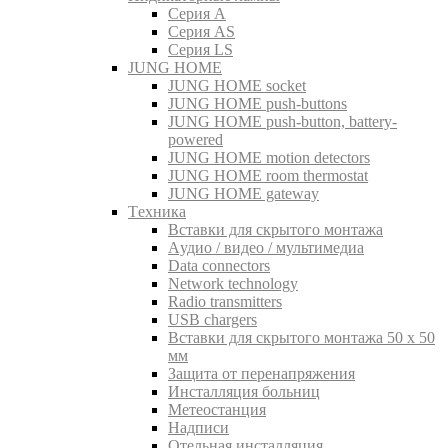
Серия A
Серия AS
Серия LS
JUNG HOME
JUNG HOME socket
JUNG HOME push-buttons
JUNG HOME push-button, battery-
powered
JUNG HOME motion detectors
JUNG HOME room thermostat
JUNG HOME gateway
Tехника
Вставки для скрытого монтажа
Aудио / видео / мультимедиа
Data connectors
Network technology
Radio transmitters
USB chargers
Вставки для скрытого монтажа 50 x 50
мм
Защита от перенапряжения
Инсталляция больниц
Метеостанция
Надписи
Отельная инсталляция