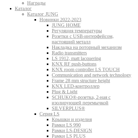
Награды
Каталог
Каталог JUNG
Новинки 2022-2023
JUNG HOME
Регуляция температуры
Розетки с USB-интерфейсом,
настоящий металл
Накладка на роторный механизм
Radio transmitters
LS 1912, matt lacquering
KNX RF push-buttons
KNX room controller LS TOUCH
Communication and network technology
Frame 28 mm structure height
KNX LED-контроллер
Plug & Light
SCHUKO®-розетка, 2-ная с
изолирующей перемычкой
SILVERPLUS®
Серия LS
Крышки и изделия
Рамки LS 990
Рамки LS-DESIGN
Рамки LS PLUS