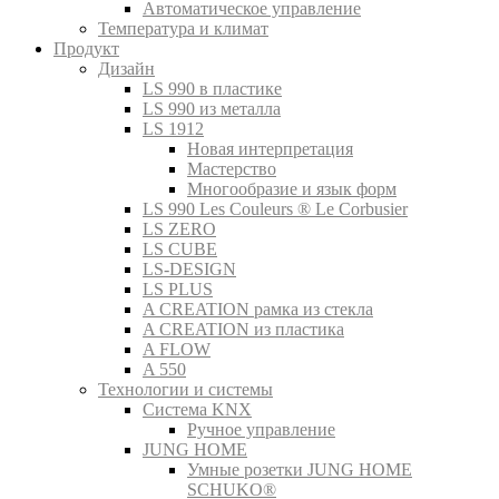
Автоматическое управление
Температура и климат
Продукт
Дизайн
LS 990 в пластике
LS 990 из металла
LS 1912
Новая интерпретация
Мастерство
Многообразие и язык форм
LS 990 Les Couleurs ® Le Corbusier
LS ZERO
LS CUBE
LS-DESIGN
LS PLUS
A CREATION рамка из стекла
A CREATION из пластика
A FLOW
A 550
Технологии и системы
Система KNX
Ручное управление
JUNG HOME
Умные розетки JUNG HOME
SCHUKO®