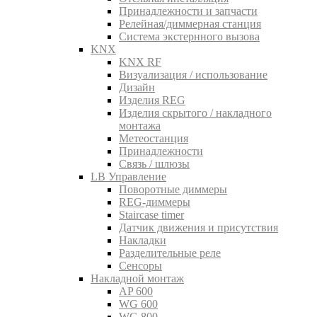
Принадлежности и запчасти
Релейная/диммерная станция
Система экстернного вызова
KNX
KNX RF
Визуализация / использование
Дизайн
Изделия REG
Изделия скрытого / накладного
монтажа
Метеостанция
Принадлежности
Связь / шлюзы
LB Управление
Поворотные диммеры
REG-диммеры
Staircase timer
Датчик движения и присутствия
Накладки
Разделительные реле
Сенсоры
Накладной монтаж
AP 600
WG 600
WG 800