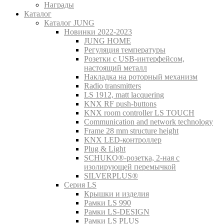
Награды
Каталог
Каталог JUNG
Новинки 2022-2023
JUNG HOME
Регуляция температуры
Розетки с USB-интерфейсом,
настоящий металл
Накладка на роторный механизм
Radio transmitters
LS 1912, matt lacquering
KNX RF push-buttons
KNX room controller LS TOUCH
Communication and network technology
Frame 28 mm structure height
KNX LED-контроллер
Plug & Light
SCHUKO®-розетка, 2-ная с
изолирующей перемычкой
SILVERPLUS®
Серия LS
Крышки и изделия
Рамки LS 990
Рамки LS-DESIGN
Рамки LS PLUS