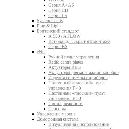
Серия A / AS
Серия CD
Серия LS
System inserts
Plug & Light
Британский стандарт
A 550 / A FLOW
Вставки для скрытого монтажа
Серия BS
eNet
Pучной пульт управления
Radio centre plates
Актуаторы REG
Актуаторы для монтажной коробки
Изделия системных приборов
Настенный «плоский» пульт
управления F 40
Настенный «плоский» пульт
управления F 50
Принадлежности
Сенсоры
Управление маркиз
Домофонная система
Визуализация / использование