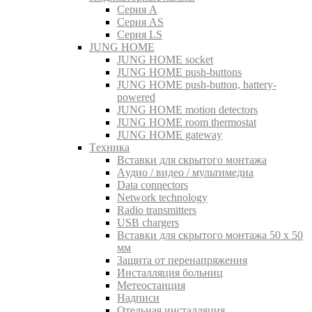
Серия A
Серия AS
Серия LS
JUNG HOME
JUNG HOME socket
JUNG HOME push-buttons
JUNG HOME push-button, battery-
powered
JUNG HOME motion detectors
JUNG HOME room thermostat
JUNG HOME gateway
Tехника
Вставки для скрытого монтажа
Aудио / видео / мультимедиа
Data connectors
Network technology
Radio transmitters
USB chargers
Вставки для скрытого монтажа 50 x 50
мм
Защита от перенапряжения
Инсталляция больниц
Метеостанция
Надписи
Отельная инсталляция