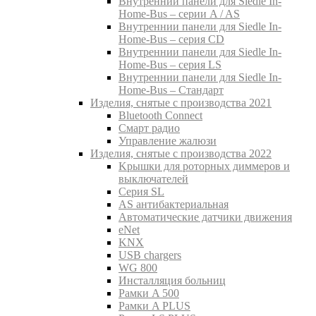
Внутреннии панели для Siedle In-
Home-Bus – серии A / AS
Внутреннии панели для Siedle In-
Home-Bus – серия CD
Внутреннии панели для Siedle In-
Home-Bus – серия LS
Внутреннии панели для Siedle In-
Home-Bus – Стандарт
Изделия, снятые с производства 2021
Bluetooth Connect
Смарт радио
Управление жалюзи
Изделия, снятые с производства 2022
Kрышки для роторных диммеров и
выключателей
Серия SL
AS антибактериальная
Aвтоматические датчики движения
eNet
KNX
USB chargers
WG 800
Инсталляция больниц
Рамки A 500
Рамки A PLUS