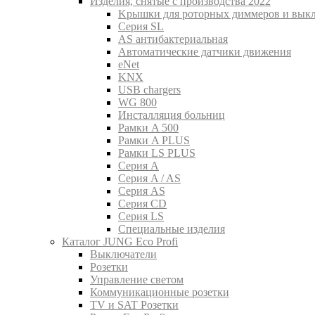
Изделия, снятые с производства 2022
Kрышки для роторных диммеров и вык
Серия SL
AS антибактериальная
Aвтоматические датчики движения
eNet
KNX
USB chargers
WG 800
Инсталляция больниц
Рамки A 500
Рамки A PLUS
Рамки LS PLUS
Серия A
Серия A / AS
Серия AS
Серия CD
Серия LS
Специальные изделия
Каталог JUNG Eco Profi
Выключатели
Розетки
Управление светом
Коммуникационные розетки
TV и SAT Розетки