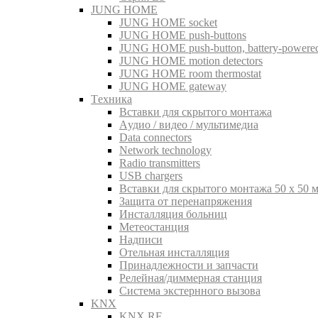
JUNG HOME
JUNG HOME socket
JUNG HOME push-buttons
JUNG HOME push-button, battery-powere
JUNG HOME motion detectors
JUNG HOME room thermostat
JUNG HOME gateway
Tехника
Вставки для скрытого монтажа
Aудио / видео / мультимедиа
Data connectors
Network technology
Radio transmitters
USB chargers
Вставки для скрытого монтажа 50 x 50 
Защита от перенапряжения
Инсталляция больниц
Метеостанция
Надписи
Отельная инсталляция
Принадлежности и запчасти
Релейная/диммерная станция
Система экстернного вызова
KNX
KNX RF