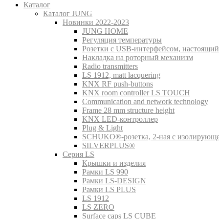
Каталог
Каталог JUNG
Новинки 2022-2023
JUNG HOME
Регуляция температуры
Розетки с USB-интерфейсом, настоящий
Накладка на роторный механизм
Radio transmitters
LS 1912, matt lacquering
KNX RF push-buttons
KNX room controller LS TOUCH
Communication and network technology
Frame 28 mm structure height
KNX LED-контроллер
Plug & Light
SCHUKO®-розетка, 2-ная с изолирующ
SILVERPLUS®
Серия LS
Крышки и изделия
Рамки LS 990
Рамки LS-DESIGN
Рамки LS PLUS
LS 1912
LS ZERO
Surface caps LS CUBE