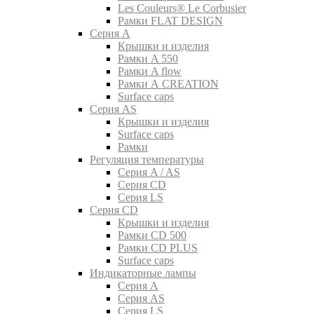
Les Couleurs® Le Corbusier
Рамки FLAT DESIGN
Серия A
Крышки и изделия
Рамки A 550
Рамки A flow
Рамки A CREATION
Surface caps
Серия AS
Крышки и изделия
Surface caps
Рамки
Регуляция температуры
Серия A / AS
Серия CD
Серия LS
Серия CD
Крышки и изделия
Рамки CD 500
Рамки CD PLUS
Surface caps
Индикаторные лампы
Серия A
Серия AS
Серия LS