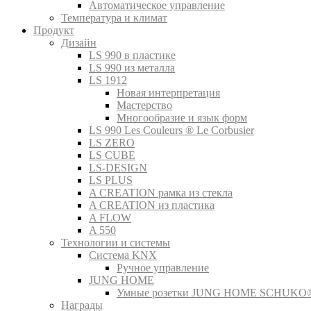
Автоматическое управление
Температура и климат
Продукт
Дизайн
LS 990 в пластике
LS 990 из металла
LS 1912
Новая интерпретация
Мастерство
Многообразие и язык форм
LS 990 Les Couleurs ® Le Corbusier
LS ZERO
LS CUBE
LS-DESIGN
LS PLUS
A CREATION рамка из стекла
A CREATION из пластика
A FLOW
A 550
Технологии и системы
Система KNX
Ручное управление
JUNG HOME
Умные розетки JUNG HOME SCHUKO
Награды