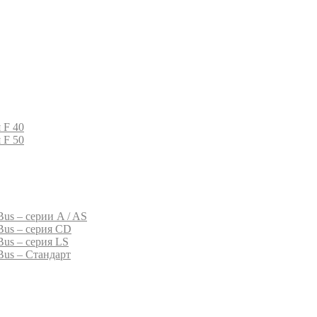
 F 40
 F 50
us – серии A / AS
Bus – серия CD
Bus – серия LS
Bus – Стандарт