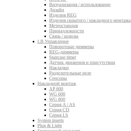
Визуализация / использование
Дизайн
Изделия REG
Изделия скрытого / накладного монтажа
Метеостанция
Принадлежности
Связь / шлюзы
LB Управление
Поворотные диммеры
REG-диммеры
Staircase timer
Датчик движения и присутствия
Накладки
Разделительные реле
Сенсоры
Накладной монтаж
AP 600
WG 600
WG 800
Серия A / AS
Серия CD
Серия LS
System inserts
Plug & Light
Британский стандарт