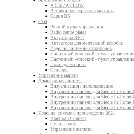
A 550 / A FLOW
Вставки для скрытого монтажа
Серия BS
eNet
Pучной пульт управления
Radio centre plates
Актуаторы REG
Актуаторы для монтажной коробки
Изделия системных приборов
Настенный «плоский» пульт управления
Настенный «плоский» пульт управления
Принадлежности
Сенсоры
Управление маркиз
Домофонная система
Визуализация / использование
Внутреннии панели для Siedle In-Home-B
Внутреннии панели для Siedle In-Home-
Внутреннии панели для Siedle In-Home-
Внутреннии панели для Siedle In-Home-
Изделия, снятые с производства 2021
Bluetooth Connect
Смарт радио
Управление жалюзи