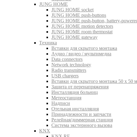
JUNG HOME
JUNG HOME socket
JUNG HOME push-buttons
JUNG HOME push-button, battery-powere
JUNG HOME motion detectors
JUNG HOME room thermostat
JUNG HOME gateway
Tехника
Вставки для скрытого монтажа
Aудио / видео / мультимедиа
Data connectors
Network technology
Radio transmitters
USB chargers
Вставки для скрытого монтажа 50 x 50 
Защита от перенапряжения
Инсталляция больниц
Метеостанция
Надписи
Отельная инсталляция
Принадлежности и запчасти
Релейная/диммерная станция
Система экстернного вызова
KNX
KNX RF