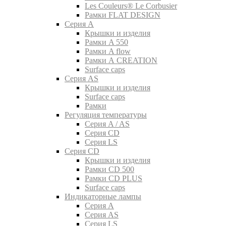
Les Couleurs® Le Corbusier
Рамки FLAT DESIGN
Серия A
Крышки и изделия
Рамки A 550
Рамки A flow
Рамки A CREATION
Surface caps
Серия AS
Крышки и изделия
Surface caps
Рамки
Регуляция температуры
Серия A / AS
Серия CD
Серия LS
Серия CD
Крышки и изделия
Рамки CD 500
Рамки CD PLUS
Surface caps
Индикаторные лампы
Серия A
Серия AS
Серия LS