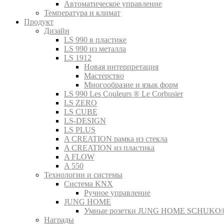
Автоматическое управление
Температура и климат
Продукт
Дизайн
LS 990 в пластике
LS 990 из металла
LS 1912
Новая интерпретация
Мастерство
Многообразие и язык форм
LS 990 Les Couleurs ® Le Corbusier
LS ZERO
LS CUBE
LS-DESIGN
LS PLUS
A CREATION рамка из стекла
A CREATION из пластика
A FLOW
A 550
Технологии и системы
Система KNX
Ручное управление
JUNG HOME
Умные розетки JUNG HOME SCHUKO
Награды