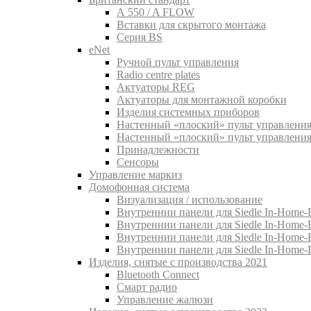
A 550 / A FLOW
Вставки для скрытого монтажа
Серия BS
eNet
Pучной пульт управления
Radio centre plates
Актуаторы REG
Актуаторы для монтажной коробки
Изделия системных приборов
Настенный «плоский» пульт управления
Настенный «плоский» пульт управления
Принадлежности
Сенсоры
Управление маркиз
Домофонная система
Визуализация / использование
Внутреннии панели для Siedle In-Home-B
Внутреннии панели для Siedle In-Home-
Внутреннии панели для Siedle In-Home-
Внутреннии панели для Siedle In-Home-
Изделия, снятые с производства 2021
Bluetooth Connect
Смарт радио
Управление жалюзи