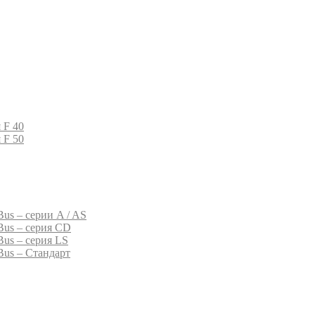
 F 40
 F 50
us – серии A / AS
Bus – серия CD
Bus – серия LS
Bus – Стандарт