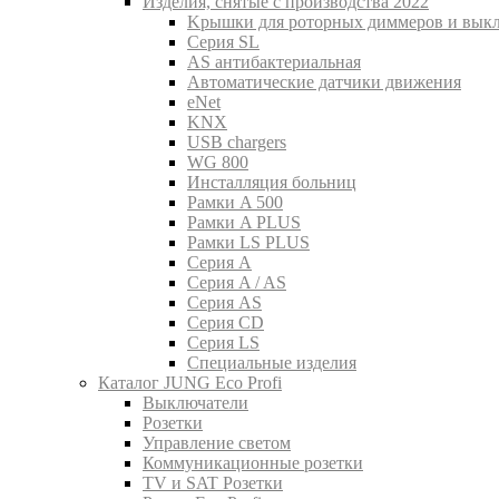
Изделия, снятые с производства 2022
Kрышки для роторных диммеров и вык
Серия SL
AS антибактериальная
Aвтоматические датчики движения
eNet
KNX
USB chargers
WG 800
Инсталляция больниц
Рамки A 500
Рамки A PLUS
Рамки LS PLUS
Серия A
Серия A / AS
Серия AS
Серия CD
Серия LS
Специальные изделия
Каталог JUNG Eco Profi
Выключатели
Розетки
Управление светом
Коммуникационные розетки
TV и SAT Розетки