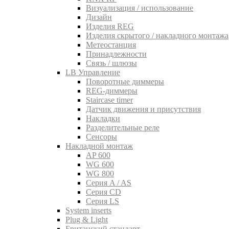
Визуализация / использование
Дизайн
Изделия REG
Изделия скрытого / накладного монтажа
Метеостанция
Принадлежности
Связь / шлюзы
LB Управление
Поворотные диммеры
REG-диммеры
Staircase timer
Датчик движения и присутствия
Накладки
Разделительные реле
Сенсоры
Накладной монтаж
AP 600
WG 600
WG 800
Серия A / AS
Серия CD
Серия LS
System inserts
Plug & Light
Британский стандарт