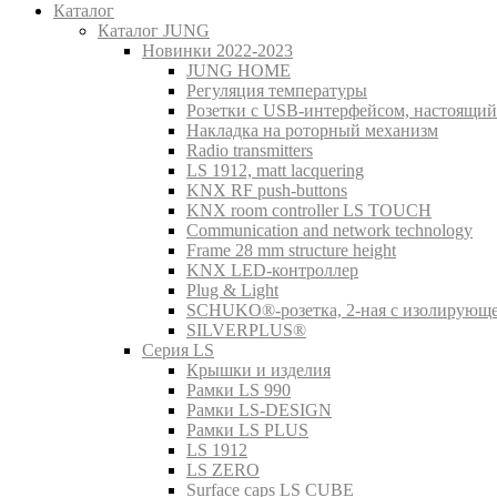
Каталог
Каталог JUNG
Новинки 2022-2023
JUNG HOME
Регуляция температуры
Розетки с USB-интерфейсом, настоящий
Накладка на роторный механизм
Radio transmitters
LS 1912, matt lacquering
KNX RF push-buttons
KNX room controller LS TOUCH
Communication and network technology
Frame 28 mm structure height
KNX LED-контроллер
Plug & Light
SCHUKO®-розетка, 2-ная с изолирующ
SILVERPLUS®
Серия LS
Крышки и изделия
Рамки LS 990
Рамки LS-DESIGN
Рамки LS PLUS
LS 1912
LS ZERO
Surface caps LS CUBE