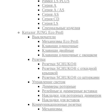
Рамки LS PLUS
Серия A
Серия A / AS
Серия AS
Серия CD
Серия LS
Специальные изделия
Каталог JUNG Eco Profi
Выключатели
Механизмы Eco Profi
Клавиши одиночные
Клавиши двойные
Клавиши одиночные с окошком
Розетки
Розетки SCHUKO®
Розетки SCHUKO® с откидной
крышкой
Розетки SCHUKO® со шторками
Управление светом
Диммеры роторные
Релейные и диммерные вставки
Накладки для роторных диммеров
Накладки для вставок
Коммуникационные розетки
Механизмы