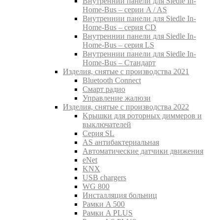
Внутреннии панели для Siedle In-
Home-Bus – серии A / AS
Внутреннии панели для Siedle In-
Home-Bus – серия CD
Внутреннии панели для Siedle In-
Home-Bus – серия LS
Внутреннии панели для Siedle In-
Home-Bus – Стандарт
Изделия, снятые с производства 2021
Bluetooth Connect
Смарт радио
Управление жалюзи
Изделия, снятые с производства 2022
Kрышки для роторных диммеров и
выключателей
Серия SL
AS антибактериальная
Aвтоматические датчики движения
eNet
KNX
USB chargers
WG 800
Инсталляция больниц
Рамки A 500
Рамки A PLUS