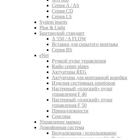
Серия A / AS
Серия CD
Серия LS
System inserts
Plug & Light
Британский стандарт
A 550 / A FLOW
Вставки для скрытого монтажа
Серия BS
eNet
Pучной пульт управления
Radio centre plates
Актуаторы REG
Актуаторы для монтажной коробки
Изделия системных приборов
Настенный «плоский» пульт
управления F 40
Настенный «плоский» пульт
управления F 50
Принадлежности
Сенсоры
Управление маркиз
Домофонная система
Визуализация / использование