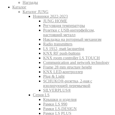
Награды
Каталог
Каталог JUNG
Новинки 2022-2023
JUNG HOME
Регуляция температуры
Розетки с USB-интерфейсом,
настоящий металл
Накладка на роторный механизм
Radio transmitters
LS 1912, matt lacquering
KNX RF push-buttons
KNX room controller LS TOUCH
Communication and network technology
Frame 28 mm structure height
KNX LED-контроллер
Plug & Light
SCHUKO®-розетка, 2-ная с
изолирующей перемычкой
SILVERPLUS®
Серия LS
Крышки и изделия
Рамки LS 990
Рамки LS-DESIGN
Рамки LS PLUS