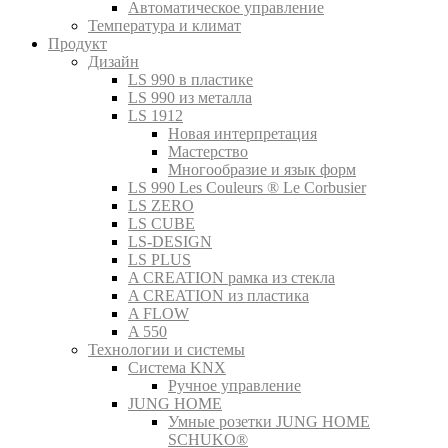
Автоматическое управление
Температура и климат
Продукт
Дизайн
LS 990 в пластике
LS 990 из металла
LS 1912
Новая интерпретация
Мастерство
Многообразие и язык форм
LS 990 Les Couleurs ® Le Corbusier
LS ZERO
LS CUBE
LS-DESIGN
LS PLUS
A CREATION рамка из стекла
A CREATION из пластика
A FLOW
A 550
Технологии и системы
Система KNX
Ручное управление
JUNG HOME
Умные розетки JUNG HOME
SCHUKO®