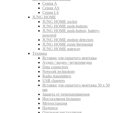
Серия A
Серия AS
Серия LS
JUNG HOME
JUNG HOME socket
JUNG HOME push-buttons
JUNG HOME push-button, battery-
powered
JUNG HOME motion detectors
JUNG HOME room thermostat
JUNG HOME gateway
Tехника
Вставки для скрытого монтажа
Aудио / видео / мультимедиа
Data connectors
Network technology
Radio transmitters
USB chargers
Вставки для скрытого монтажа 50 x 50
мм
Защита от перенапряжения
Инсталляция больниц
Метеостанция
Надписи
Отельная инсталляция