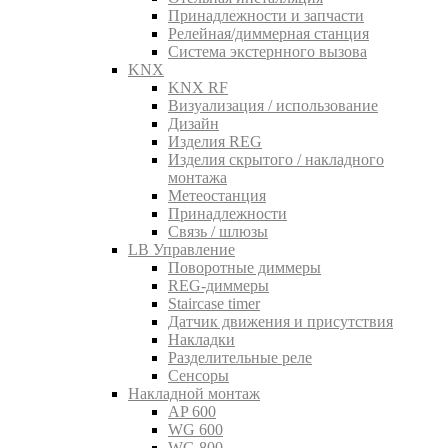
Принадлежности и запчасти
Релейная/диммерная станция
Система экстернного вызова
KNX
KNX RF
Визуализация / использование
Дизайн
Изделия REG
Изделия скрытого / накладного
монтажа
Метеостанция
Принадлежности
Связь / шлюзы
LB Управление
Поворотные диммеры
REG-диммеры
Staircase timer
Датчик движения и присутствия
Накладки
Разделительные реле
Сенсоры
Накладной монтаж
AP 600
WG 600
WG 800