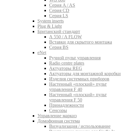
Серия A / AS
Серия CD
Серия LS
System inserts
Plug & Light
Британский стандарт
A 550 / A FLOW
Вставки для скрытого монтажа
Серия BS
eNet
Pучной пульт управления
Radio centre plates
Актуаторы REG
Актуаторы для монтажной коробки
Изделия системных приборов
Настенный «плоский» пульт
управления F 40
Настенный «плоский» пульт
управления F 50
Принадлежности
Сенсоры
Управление маркиз
Домофонная система
Визуализация / использование