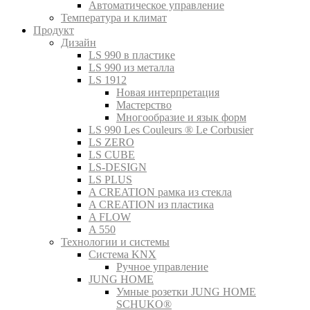
Автоматическое управление
Температура и климат
Продукт
Дизайн
LS 990 в пластике
LS 990 из металла
LS 1912
Новая интерпретация
Мастерство
Многообразие и язык форм
LS 990 Les Couleurs ® Le Corbusier
LS ZERO
LS CUBE
LS-DESIGN
LS PLUS
A CREATION рамка из стекла
A CREATION из пластика
A FLOW
A 550
Технологии и системы
Система KNX
Ручное управление
JUNG HOME
Умные розетки JUNG HOME
SCHUKO®