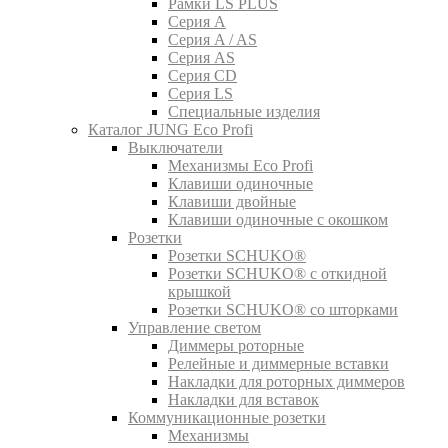
Рамки LS PLUS
Серия A
Серия A / AS
Серия AS
Серия CD
Серия LS
Специальные изделия
Каталог JUNG Eco Profi
Выключатели
Механизмы Eco Profi
Клавиши одиночные
Клавиши двойные
Клавиши одиночные с окошком
Розетки
Розетки SCHUKO®
Розетки SCHUKO® с откидной
крышкой
Розетки SCHUKO® со шторками
Управление светом
Диммеры роторные
Релейные и диммерные вставки
Накладки для роторных диммеров
Накладки для вставок
Коммуникационные розетки
Механизмы