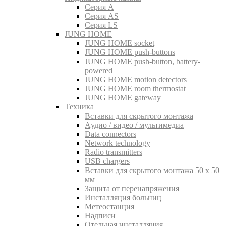
Серия A
Серия AS
Серия LS
JUNG HOME
JUNG HOME socket
JUNG HOME push-buttons
JUNG HOME push-button, battery-
powered
JUNG HOME motion detectors
JUNG HOME room thermostat
JUNG HOME gateway
Tехника
Вставки для скрытого монтажа
Aудио / видео / мультимедиа
Data connectors
Network technology
Radio transmitters
USB chargers
Вставки для скрытого монтажа 50 x 50
мм
Защита от перенапряжения
Инсталляция больниц
Метеостанция
Надписи
Отельная инсталляция