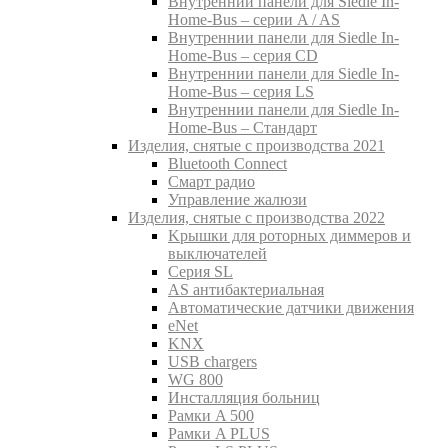
Внутреннии панели для Siedle In-
Home-Bus – серии A / AS
Внутреннии панели для Siedle In-
Home-Bus – серия CD
Внутреннии панели для Siedle In-
Home-Bus – серия LS
Внутреннии панели для Siedle In-
Home-Bus – Стандарт
Изделия, снятые с производства 2021
Bluetooth Connect
Смарт радио
Управление жалюзи
Изделия, снятые с производства 2022
Kрышки для роторных диммеров и
выключателей
Серия SL
AS антибактериальная
Aвтоматические датчики движения
eNet
KNX
USB chargers
WG 800
Инсталляция больниц
Рамки A 500
Рамки A PLUS