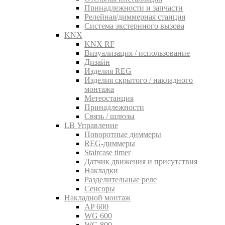
Принадлежности и запчасти
Релейная/диммерная станция
Система экстернного вызова
KNX
KNX RF
Визуализация / использование
Дизайн
Изделия REG
Изделия скрытого / накладного
монтажа
Метеостанция
Принадлежности
Связь / шлюзы
LB Управление
Поворотные диммеры
REG-диммеры
Staircase timer
Датчик движения и присутствия
Накладки
Разделительные реле
Сенсоры
Накладной монтаж
AP 600
WG 600
WG 800