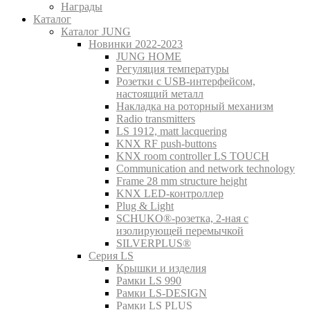
Награды
Каталог
Каталог JUNG
Новинки 2022-2023
JUNG HOME
Регуляция температуры
Розетки с USB-интерфейсом,
настоящий металл
Накладка на роторный механизм
Radio transmitters
LS 1912, matt lacquering
KNX RF push-buttons
KNX room controller LS TOUCH
Communication and network technology
Frame 28 mm structure height
KNX LED-контроллер
Plug & Light
SCHUKO®-розетка, 2-ная с
изолирующей перемычкой
SILVERPLUS®
Серия LS
Крышки и изделия
Рамки LS 990
Рамки LS-DESIGN
Рамки LS PLUS