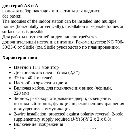
для серий AS и A
включая набор накладок и пластины для надписи
без рамки
The modules of the indoor station can be installed into multiple
frames (horizontally or vertically). Installation in separate frames or
surface caps is possible.
Для работы внутренней видео панели требуется
дополнительный источник питания. Рекомендуется: NG 706-
30/33-0 от Siedle (см. Siedle руководство по планированию).
Характеристики
Цветной TFT-монитор
Диагональ дисплея - 55 мм (2,2’’)
320 x 240 Пикселей
Настройка яркости и цвета
Включая кабель для подключения видео (чёрный,
220 мм)
Звонок, разговор, открывание двери, освещение,
поэтажный звонок, функция переключения/управления
и внутренняя коммуникация
2-wire installation, protected against polarity reversal; 2-pole
supplementary supply required (J-Y(St)Y 2 x 2 x 0.8)
Включение изображения