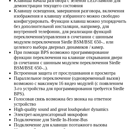
Клавиша начала разговора с зелёной LED-лампой для
демонстрации текущего состояния
Клавишу освещения, завершения разговора, включения
изображения и клавишу избранного можно свободно
конфигурировать. Функции клавиш можно упорядочить
без дополнительной инсталяции, например, для
внутренней телефонии, для реализации функций
переключения/управления в сочетании с шинным
модулем переключения Siedle BSM/BSE 650-.. или
целевого выбора дверных динамиков / камер.
При помощи BPS возможно программирование
функции переключения на клавише открывания двери
(в сочетании с шинным модулем переключения Siedle
BSM/BSE 650-..).
Встроенная защита от прослушивания и просмотра
Параллельное переключение (одновременный вызов)
возможно с максимум 16 видео модулей (с появлением
3-го устройства для программирования требуется Siedle
BPS).
Голосовая связь возможна без звонка на ответное
устройство
High-quality sound and great loudspeaker dynamics
Электрет-конденсаторный микрофон
Подключение для Siedle In-Home-Bus
Подключение для клавиши поэтажного вызова