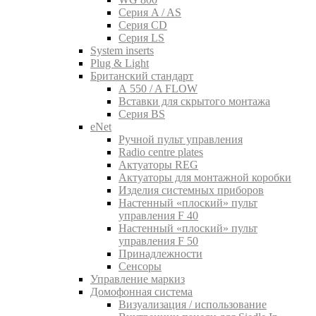
Серия A / AS
Серия CD
Серия LS
System inserts
Plug & Light
Британский стандарт
A 550 / A FLOW
Вставки для скрытого монтажа
Серия BS
eNet
Pучной пульт управления
Radio centre plates
Актуаторы REG
Актуаторы для монтажной коробки
Изделия системных приборов
Настенный «плоский» пульт
управления F 40
Настенный «плоский» пульт
управления F 50
Принадлежности
Сенсоры
Управление маркиз
Домофонная система
Визуализация / использование