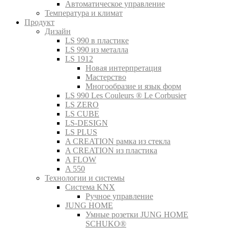
Автоматическое управление
Температура и климат
Продукт
Дизайн
LS 990 в пластике
LS 990 из металла
LS 1912
Новая интерпретация
Мастерство
Многообразие и язык форм
LS 990 Les Couleurs ® Le Corbusier
LS ZERO
LS CUBE
LS-DESIGN
LS PLUS
A CREATION рамка из стекла
A CREATION из пластика
A FLOW
A 550
Технологии и системы
Система KNX
Ручное управление
JUNG HOME
Умные розетки JUNG HOME
SCHUKO®