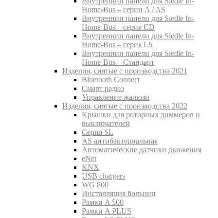
Внутреннии панели для Siedle In-
Home-Bus – серии A / AS
Внутреннии панели для Siedle In-
Home-Bus – серия CD
Внутреннии панели для Siedle In-
Home-Bus – серия LS
Внутреннии панели для Siedle In-
Home-Bus – Стандарт
Изделия, снятые с производства 2021
Bluetooth Connect
Смарт радио
Управление жалюзи
Изделия, снятые с производства 2022
Kрышки для роторных диммеров и
выключателей
Серия SL
AS антибактериальная
Aвтоматические датчики движения
eNet
KNX
USB chargers
WG 800
Инсталляция больниц
Рамки A 500
Рамки A PLUS