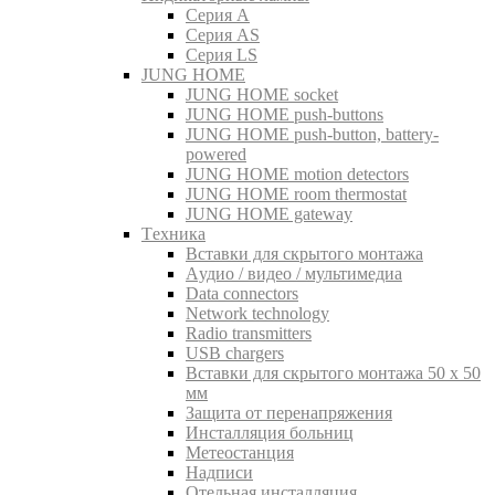
Серия A
Серия AS
Серия LS
JUNG HOME
JUNG HOME socket
JUNG HOME push-buttons
JUNG HOME push-button, battery-
powered
JUNG HOME motion detectors
JUNG HOME room thermostat
JUNG HOME gateway
Tехника
Вставки для скрытого монтажа
Aудио / видео / мультимедиа
Data connectors
Network technology
Radio transmitters
USB chargers
Вставки для скрытого монтажа 50 x 50
мм
Защита от перенапряжения
Инсталляция больниц
Метеостанция
Надписи
Отельная инсталляция