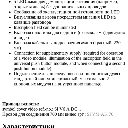
5 LED-ламп для демонстрации состояния (например,
открытая дверь) без дополнительных проводов
Сообщение об эксплуатационной готовности по LED
Визуализация вызова посредством мигания LED на
клавише разговора
Inscription field can be illuminated
Включая пластины для надписи (с символами) для аудио
и видео
Включая кабель для подключения аудио (красный, 220
мм)
Connection for supplementary supply (required for operation
of a video module, illumination of the inscription field in the
universal push-button module, and when connecting a second
push-button module)
Подключение для последующего кнопочного модуля (
тандартный или универсальный, максимально 2
кнопочных модуля на внутреннюю панель)с
Принадлежности:
symbol cover video ref.-no.: SI V6 A DC ..
Провод для соединения 700 мм видео арт.:
SI VM-AK 70
Характеристики