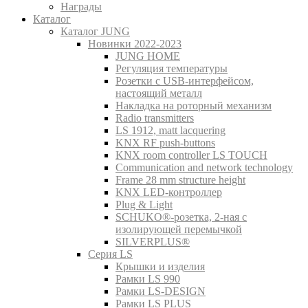
Награды
Каталог
Каталог JUNG
Новинки 2022-2023
JUNG HOME
Регуляция температуры
Розетки с USB-интерфейсом,
настоящий металл
Накладка на роторный механизм
Radio transmitters
LS 1912, matt lacquering
KNX RF push-buttons
KNX room controller LS TOUCH
Communication and network technology
Frame 28 mm structure height
KNX LED-контроллер
Plug & Light
SCHUKO®-розетка, 2-ная с
изолирующей перемычкой
SILVERPLUS®
Серия LS
Крышки и изделия
Рамки LS 990
Рамки LS-DESIGN
Рамки LS PLUS