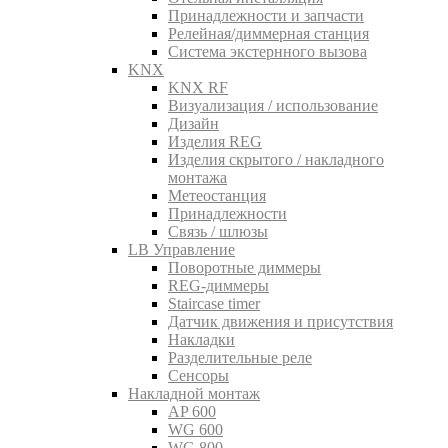
Принадлежности и запчасти
Релейная/диммерная станция
Система экстернного вызова
KNX
KNX RF
Визуализация / использование
Дизайн
Изделия REG
Изделия скрытого / накладного
монтажа
Метеостанция
Принадлежности
Связь / шлюзы
LB Управление
Поворотные диммеры
REG-диммеры
Staircase timer
Датчик движения и присутствия
Накладки
Разделительные реле
Сенсоры
Накладной монтаж
AP 600
WG 600
WG 800