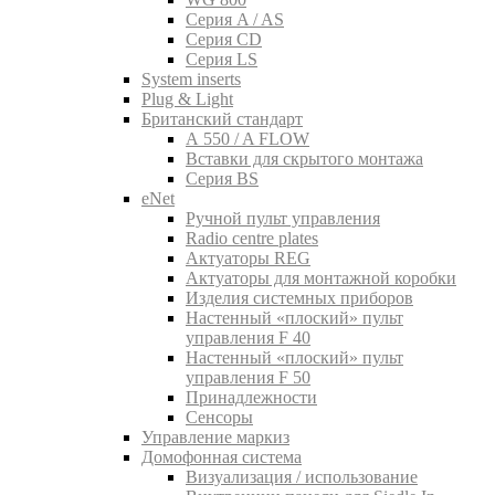
Серия A / AS
Серия CD
Серия LS
System inserts
Plug & Light
Британский стандарт
A 550 / A FLOW
Вставки для скрытого монтажа
Серия BS
eNet
Pучной пульт управления
Radio centre plates
Актуаторы REG
Актуаторы для монтажной коробки
Изделия системных приборов
Настенный «плоский» пульт
управления F 40
Настенный «плоский» пульт
управления F 50
Принадлежности
Сенсоры
Управление маркиз
Домофонная система
Визуализация / использование