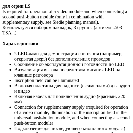
для серии LS
Is required for operation of a video module and when connecting a
second push-button module (only in combination with
supplementary supply, see Siedle planning manual).
Комплектуется набором накладок, 3 группы (артикул ..503
TSA ..)
Характеристики
5 LED-ламп для демонстрации состояния (например,
открытая дверь) без дополнительных проводов
Сообщение об эксплуатационной готовности по LED
Визуализация вызова посредством мигания LED на
клавише разговора
Inscription field can be illuminated
Включая пластины для надписи (с символами) для аудио
и видео
Включая кабель для подключения аудио (красный, 220
мм)
Connection for supplementary supply (required for operation
of a video module, illumination of the inscription field in the
universal push-button module, and when connecting a second
push-button module)
Подключение для последующего кнопочного модуля (