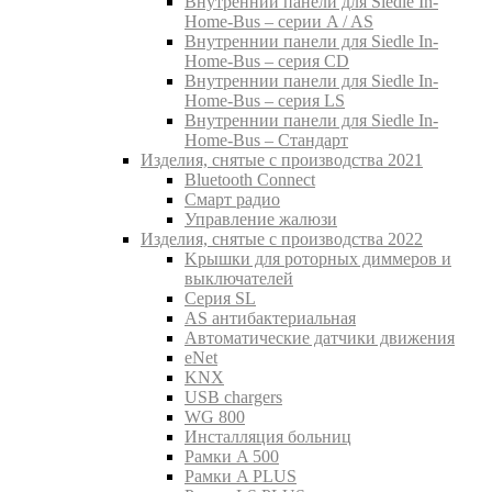
Внутреннии панели для Siedle In-
Home-Bus – серии A / AS
Внутреннии панели для Siedle In-
Home-Bus – серия CD
Внутреннии панели для Siedle In-
Home-Bus – серия LS
Внутреннии панели для Siedle In-
Home-Bus – Стандарт
Изделия, снятые с производства 2021
Bluetooth Connect
Смарт радио
Управление жалюзи
Изделия, снятые с производства 2022
Kрышки для роторных диммеров и
выключателей
Серия SL
AS антибактериальная
Aвтоматические датчики движения
eNet
KNX
USB chargers
WG 800
Инсталляция больниц
Рамки A 500
Рамки A PLUS