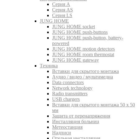
Серия A
Серия AS
Серия LS
JUNG HOME
JUNG HOME socket
JUNG HOME push-buttons
JUNG HOME push-button, battery-
powered
JUNG HOME motion detectors
JUNG HOME room thermostat
JUNG HOME gateway
Tехника
Вставки для скрытого монтажа
Aудио / видео / мультимедиа
Data connectors
Network technology
Radio transmitters
USB chargers
Вставки для скрытого монтажа 50 x 50
мм
Защита от перенапряжения
Инсталляция больниц
Метеостанция
Надписи
Отельная инсталляция