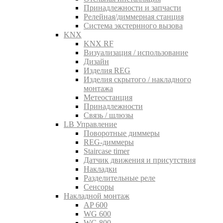
Принадлежности и запчасти
Релейная/диммерная станция
Система экстернного вызова
KNX
KNX RF
Визуализация / использование
Дизайн
Изделия REG
Изделия скрытого / накладного
монтажа
Метеостанция
Принадлежности
Связь / шлюзы
LB Управление
Поворотные диммеры
REG-диммеры
Staircase timer
Датчик движения и присутствия
Накладки
Разделительные реле
Сенсоры
Накладной монтаж
AP 600
WG 600
WG 800