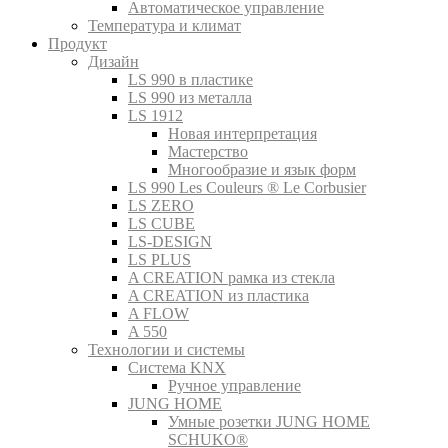
Автоматическое управление
Температура и климат
Продукт
Дизайн
LS 990 в пластике
LS 990 из металла
LS 1912
Новая интерпретация
Мастерство
Многообразие и язык форм
LS 990 Les Couleurs ® Le Corbusier
LS ZERO
LS CUBE
LS-DESIGN
LS PLUS
A CREATION рамка из стекла
A CREATION из пластика
A FLOW
A 550
Технологии и системы
Система KNX
Ручное управление
JUNG HOME
Умные розетки JUNG HOME
SCHUKO®