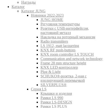
Награды
Каталог
Каталог JUNG
Новинки 2022-2023
JUNG HOME
Регуляция температуры
Розетки с USB-интерфейсом,
настоящий металл
Накладка на роторный механизм
Radio transmitters
LS 1912, matt lacquering
KNX RF push-buttons
KNX room controller LS TOUCH
Communication and network technology
Frame 28 mm structure height
KNX LED-контроллер
Plug & Light
SCHUKO®-розетка, 2-ная с
изолирующей перемычкой
SILVERPLUS®
Серия LS
Крышки и изделия
Рамки LS 990
Рамки LS-DESIGN
Рамки LS PLUS