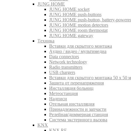
JUNG HOME
JUNG HOME socket
JUNG HOME push-buttons
JUNG HOME push-button, battery-powere
JUNG HOME motion detectors
JUNG HOME room thermostat
JUNG HOME gateway
Tехника
Вставки для скрытого монтажа
Aудио / видео / мультимедиа
Data connectors
Network technology
Radio transmitters
USB chargers
Вставки для скрытого монтажа 50 x 50 
Защита от перенапряжения
Инсталляция больниц
Метеостанция
Надписи
Отельная инсталляция
Принадлежности и запчасти
Релейная/диммерная станция
Система экстернного вызова
KNX
KNX RF