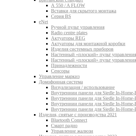
A 550 / A FLOW
Вставки для скрытого монтажа
Серия BS
eNet
Pучной пульт управления
Radio centre plates
Актуаторы REG
Актуаторы для монтажной коробки
Изделия системных приборов
Настенный «плоский» пульт управления
Настенный «плоский» пульт управления
Принадлежности
Сенсоры
Управление маркиз
Домофонная система
Визуализация / использование
Внутреннии панели для Siedle In-Home-B
Внутреннии панели для Siedle In-Home-
Внутреннии панели для Siedle In-Home-
Внутреннии панели для Siedle In-Home-
Изделия, снятые с производства 2021
Bluetooth Connect
Смарт радио
Управление жалюзи