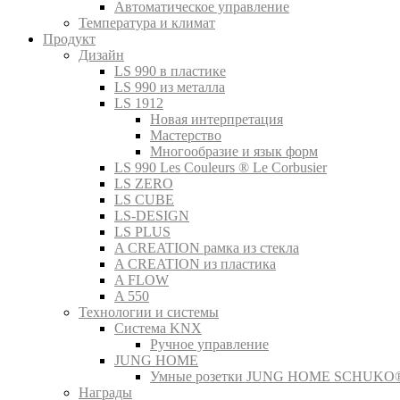
Автоматическое управление
Температура и климат
Продукт
Дизайн
LS 990 в пластике
LS 990 из металла
LS 1912
Новая интерпретация
Мастерство
Многообразие и язык форм
LS 990 Les Couleurs ® Le Corbusier
LS ZERO
LS CUBE
LS-DESIGN
LS PLUS
A CREATION рамка из стекла
A CREATION из пластика
A FLOW
A 550
Технологии и системы
Система KNX
Ручное управление
JUNG HOME
Умные розетки JUNG HOME SCHUKO
Награды