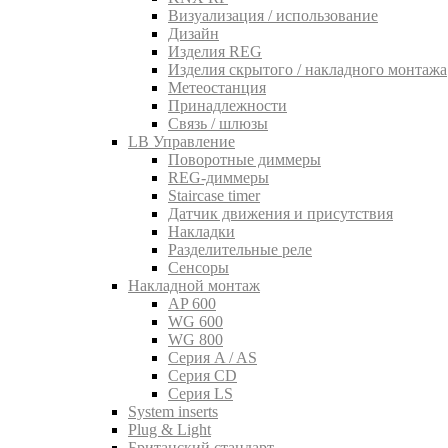
Визуализация / использование
Дизайн
Изделия REG
Изделия скрытого / накладного монтажа
Метеостанция
Принадлежности
Связь / шлюзы
LB Управление
Поворотные диммеры
REG-диммеры
Staircase timer
Датчик движения и присутствия
Накладки
Разделительные реле
Сенсоры
Накладной монтаж
AP 600
WG 600
WG 800
Серия A / AS
Серия CD
Серия LS
System inserts
Plug & Light
Британский стандарт