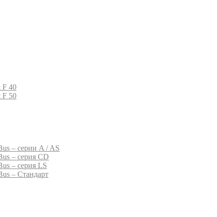
 F 40
 F 50
us – серии A / AS
Bus – серия CD
Bus – серия LS
Bus – Стандарт