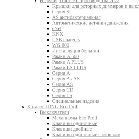
Изделия, снятые с производства 2022
Kрышки для роторных диммеров и вык
Серия SL
AS антибактериальная
Aвтоматические датчики движения
eNet
KNX
USB chargers
WG 800
Инсталляция больниц
Рамки A 500
Рамки A PLUS
Рамки LS PLUS
Серия A
Серия A / AS
Серия AS
Серия CD
Серия LS
Специальные изделия
Каталог JUNG Eco Profi
Выключатели
Механизмы Eco Profi
Клавиши одиночные
Клавиши двойные
Клавиши одиночные с окошком