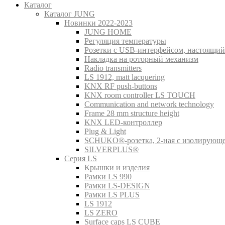
Каталог
Каталог JUNG
Новинки 2022-2023
JUNG HOME
Регуляция температуры
Розетки с USB-интерфейсом, настоящий
Накладка на роторный механизм
Radio transmitters
LS 1912, matt lacquering
KNX RF push-buttons
KNX room controller LS TOUCH
Communication and network technology
Frame 28 mm structure height
KNX LED-контроллер
Plug & Light
SCHUKO®-розетка, 2-ная с изолирующ
SILVERPLUS®
Серия LS
Крышки и изделия
Рамки LS 990
Рамки LS-DESIGN
Рамки LS PLUS
LS 1912
LS ZERO
Surface caps LS CUBE