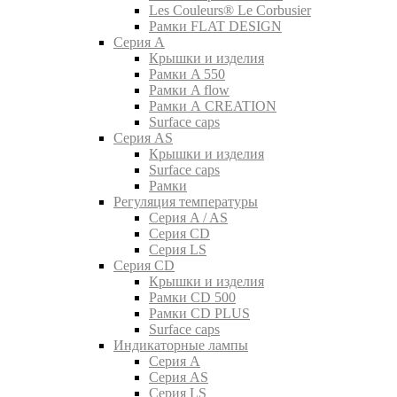
Les Couleurs® Le Corbusier
Рамки FLAT DESIGN
Серия A
Крышки и изделия
Рамки A 550
Рамки A flow
Рамки A CREATION
Surface caps
Серия AS
Крышки и изделия
Surface caps
Рамки
Регуляция температуры
Серия A / AS
Серия CD
Серия LS
Серия CD
Крышки и изделия
Рамки CD 500
Рамки CD PLUS
Surface caps
Индикаторные лампы
Серия A
Серия AS
Серия LS