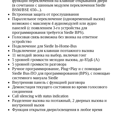
функции переключения на клавише открывания двери
(в сочетании с шинным модулем переключения Siedle
BSM/BSE 650-..).
Встроенная защита от прослушивания
Параллельное переключение (одновременный вызов)
возможно с максимум 4 аудиомодулей или аудио
панелей (с появлением 3-го устройства для
программирования требуется Siedle BPS).
Голосовая связь возможна без звонка на ответное
устройство
Подключение для Siedle In-Home-Bus
Подключение для клавиши поэтажного вызова
11 мелодий звонка на выбор, включая гонг
5 уровней громкости мелодии вызова, до 83дБ (А)
5 уровней громкости разговора
Ручное программирование, Plug+Play и с помощью
Siedle Bus-ПО для программирования (BPS), с помощью
системного мануала Siedle
Внутренняя панель с функцией разговора
Демонстация текущего состояния во время голосового
соединения
Call silencing with status indication
Разделение вызова на поэтажный, 2 дверных вызова и
внутренний вызов
Функция открытия двери/освещения в любое время