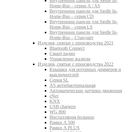
Внутреннии панели для Siedle In-
Home-Bus – серии A / AS
Внутреннии панели для Siedle In-
Home-Bus – серия CD
Внутреннии панели для Siedle In-
Home-Bus – серия LS
Внутреннии панели для Siedle In-
Home-Bus – Стандарт
Изделия, снятые с производства 2021
Bluetooth Connect
Смарт радио
Управление жалюзи
Изделия, снятые с производства 2022
Kрышки для роторных диммеров и
выключателей
Серия SL
AS антибактериальная
Aвтоматические датчики движения
eNet
KNX
USB chargers
WG 800
Инсталляция больниц
Рамки A 500
Рамки A PLUS