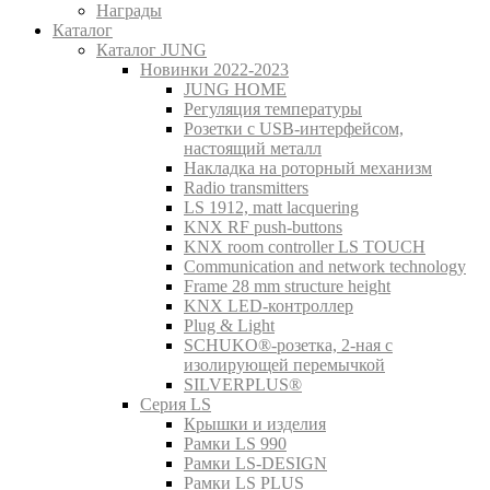
Награды
Каталог
Каталог JUNG
Новинки 2022-2023
JUNG HOME
Регуляция температуры
Розетки с USB-интерфейсом,
настоящий металл
Накладка на роторный механизм
Radio transmitters
LS 1912, matt lacquering
KNX RF push-buttons
KNX room controller LS TOUCH
Communication and network technology
Frame 28 mm structure height
KNX LED-контроллер
Plug & Light
SCHUKO®-розетка, 2-ная с
изолирующей перемычкой
SILVERPLUS®
Серия LS
Крышки и изделия
Рамки LS 990
Рамки LS-DESIGN
Рамки LS PLUS