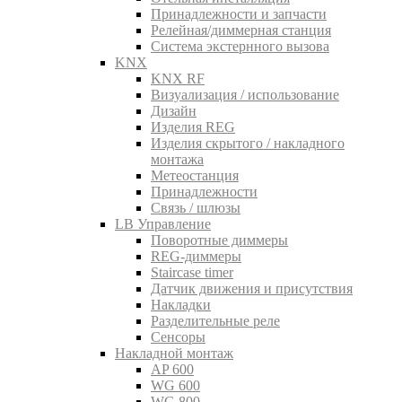
Принадлежности и запчасти
Релейная/диммерная станция
Система экстернного вызова
KNX
KNX RF
Визуализация / использование
Дизайн
Изделия REG
Изделия скрытого / накладного
монтажа
Метеостанция
Принадлежности
Связь / шлюзы
LB Управление
Поворотные диммеры
REG-диммеры
Staircase timer
Датчик движения и присутствия
Накладки
Разделительные реле
Сенсоры
Накладной монтаж
AP 600
WG 600
WG 800