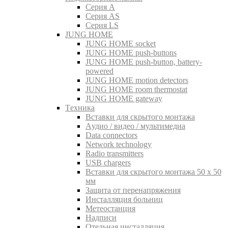
Серия A
Серия AS
Серия LS
JUNG HOME
JUNG HOME socket
JUNG HOME push-buttons
JUNG HOME push-button, battery-
powered
JUNG HOME motion detectors
JUNG HOME room thermostat
JUNG HOME gateway
Tехника
Вставки для скрытого монтажа
Aудио / видео / мультимедиа
Data connectors
Network technology
Radio transmitters
USB chargers
Вставки для скрытого монтажа 50 x 50
мм
Защита от перенапряжения
Инсталляция больниц
Метеостанция
Надписи
Отельная инсталляция