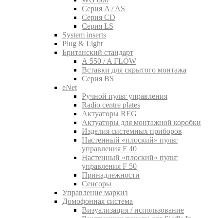
Серия A / AS
Серия CD
Серия LS
System inserts
Plug & Light
Британский стандарт
A 550 / A FLOW
Вставки для скрытого монтажа
Серия BS
eNet
Pучной пульт управления
Radio centre plates
Актуаторы REG
Актуаторы для монтажной коробки
Изделия системных приборов
Настенный «плоский» пульт
управления F 40
Настенный «плоский» пульт
управления F 50
Принадлежности
Сенсоры
Управление маркиз
Домофонная система
Визуализация / использование