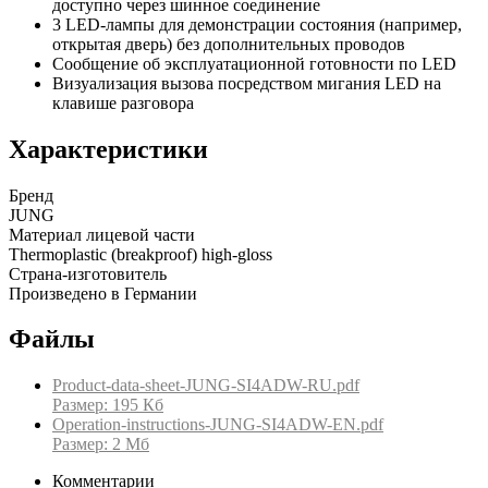
доступно через шинное соединение
3 LED-лампы для демонстрации состояния (например,
открытая дверь) без дополнительных проводов
Сообщение об эксплуатационной готовности по LED
Визуализация вызова посредством мигания LED на
клавише разговора
Характеристики
Бренд
JUNG
Материал лицевой части
Thermoplastic (breakproof) high-gloss
Страна-изготовитель
Произведено в Германии
Файлы
Product-data-sheet-JUNG-SI4ADW-RU.pdf
Размер: 195 Кб
Operation-instructions-JUNG-SI4ADW-EN.pdf
Размер: 2 Мб
Комментарии