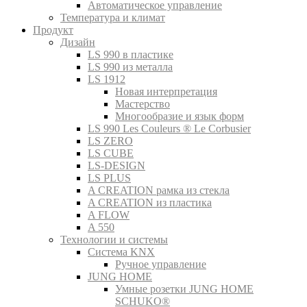
Автоматическое управление
Температура и климат
Продукт
Дизайн
LS 990 в пластике
LS 990 из металла
LS 1912
Новая интерпретация
Мастерство
Многообразие и язык форм
LS 990 Les Couleurs ® Le Corbusier
LS ZERO
LS CUBE
LS-DESIGN
LS PLUS
A CREATION рамка из стекла
A CREATION из пластика
A FLOW
A 550
Технологии и системы
Система KNX
Ручное управление
JUNG HOME
Умные розетки JUNG HOME
SCHUKO®