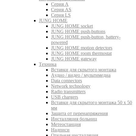
Серия A
Серия AS
Серия LS
JUNG HOME
JUNG HOME socket
JUNG HOME push-buttons
JUNG HOME push-button, battery-
powered
JUNG HOME motion detectors
JUNG HOME room thermostat
JUNG HOME gateway
Tехника
Вставки для скрытого монтажа
Aудио / видео / мультимедиа
Data connectors
Network technology
Radio transmitters
USB chargers
Вставки для скрытого монтажа 50 x 50
мм
Защита от перенапряжения
Инсталляция больниц
Метеостанция
Надписи
Отельная инсталляция