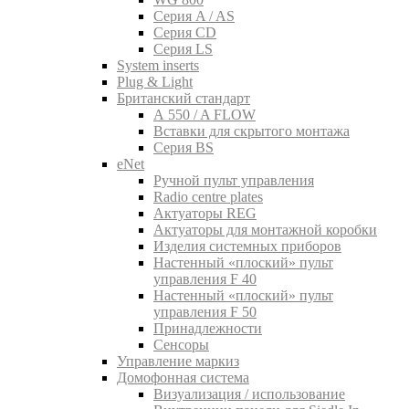
Серия A / AS
Серия CD
Серия LS
System inserts
Plug & Light
Британский стандарт
A 550 / A FLOW
Вставки для скрытого монтажа
Серия BS
eNet
Pучной пульт управления
Radio centre plates
Актуаторы REG
Актуаторы для монтажной коробки
Изделия системных приборов
Настенный «плоский» пульт
управления F 40
Настенный «плоский» пульт
управления F 50
Принадлежности
Сенсоры
Управление маркиз
Домофонная система
Визуализация / использование