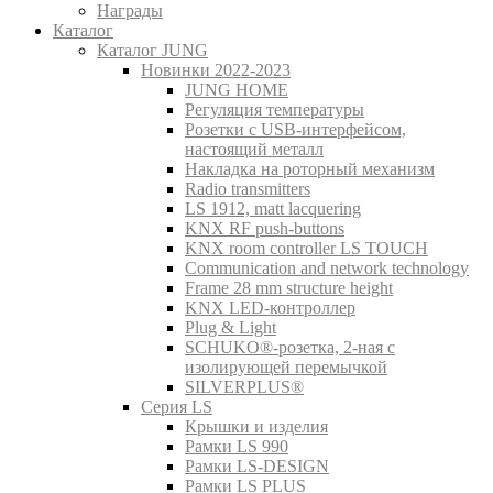
Награды
Каталог
Каталог JUNG
Новинки 2022-2023
JUNG HOME
Регуляция температуры
Розетки с USB-интерфейсом,
настоящий металл
Накладка на роторный механизм
Radio transmitters
LS 1912, matt lacquering
KNX RF push-buttons
KNX room controller LS TOUCH
Communication and network technology
Frame 28 mm structure height
KNX LED-контроллер
Plug & Light
SCHUKO®-розетка, 2-ная с
изолирующей перемычкой
SILVERPLUS®
Серия LS
Крышки и изделия
Рамки LS 990
Рамки LS-DESIGN
Рамки LS PLUS