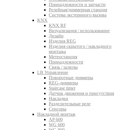
Принадлежности и запчасти
Релейная/диммерная станция
Система экстернного вызова
KNX
KNX RF
Визуализация / использование
Дизайн
Изделия REG
Изделия скрытого / накладного
монтажа
Метеостанция
Принадлежности
Связь / шлюзы
LB Управление
Поворотные диммеры
REG-диммеры
Staircase timer
Датчик движения и присутствия
Накладки
Разделительные реле
Сенсоры
Накладной монтаж
AP 600
WG 600
WG 800