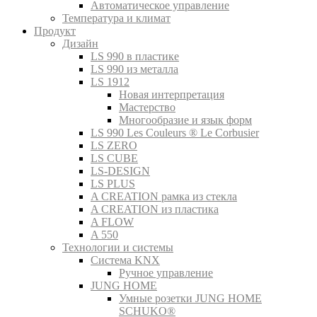
Автоматическое управление
Температура и климат
Продукт
Дизайн
LS 990 в пластике
LS 990 из металла
LS 1912
Новая интерпретация
Мастерство
Многообразие и язык форм
LS 990 Les Couleurs ® Le Corbusier
LS ZERO
LS CUBE
LS-DESIGN
LS PLUS
A CREATION рамка из стекла
A CREATION из пластика
A FLOW
A 550
Технологии и системы
Система KNX
Ручное управление
JUNG HOME
Умные розетки JUNG HOME
SCHUKO®