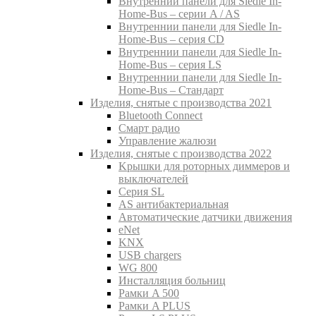
Внутреннии панели для Siedle In-
Home-Bus – серии A / AS
Внутреннии панели для Siedle In-
Home-Bus – серия CD
Внутреннии панели для Siedle In-
Home-Bus – серия LS
Внутреннии панели для Siedle In-
Home-Bus – Стандарт
Изделия, снятые с производства 2021
Bluetooth Connect
Смарт радио
Управление жалюзи
Изделия, снятые с производства 2022
Kрышки для роторных диммеров и
выключателей
Серия SL
AS антибактериальная
Aвтоматические датчики движения
eNet
KNX
USB chargers
WG 800
Инсталляция больниц
Рамки A 500
Рамки A PLUS