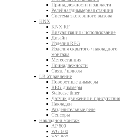
Принадлежности и запчасти
Релейная/диммерная станция
Система экстернного вызова
KNX
KNX RF
Визуализация / использование
Дизайн
Изделия REG
Изделия скрытого / накладного
монтажа
Метеостанция
Принадлежности
Связь / шлюзы
LB Управление
Поворотные диммеры
REG-диммеры
Staircase timer
Датчик движения и присутствия
Накладки
Разделительные реле
Сенсоры
Накладной монтаж
AP 600
WG 600
WG 800