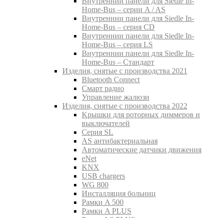
Внутреннии панели для Siedle In-
Home-Bus – серии A / AS
Внутреннии панели для Siedle In-
Home-Bus – серия CD
Внутреннии панели для Siedle In-
Home-Bus – серия LS
Внутреннии панели для Siedle In-
Home-Bus – Стандарт
Изделия, снятые с производства 2021
Bluetooth Connect
Смарт радио
Управление жалюзи
Изделия, снятые с производства 2022
Kрышки для роторных диммеров и
выключателей
Серия SL
AS антибактериальная
Aвтоматические датчики движения
eNet
KNX
USB chargers
WG 800
Инсталляция больниц
Рамки A 500
Рамки A PLUS