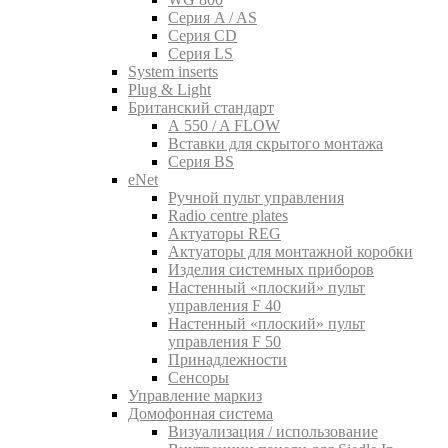
Серия A / AS
Серия CD
Серия LS
System inserts
Plug & Light
Британский стандарт
A 550 / A FLOW
Вставки для скрытого монтажа
Серия BS
eNet
Pучной пульт управления
Radio centre plates
Актуаторы REG
Актуаторы для монтажной коробки
Изделия системных приборов
Настенный «плоский» пульт
управления F 40
Настенный «плоский» пульт
управления F 50
Принадлежности
Сенсоры
Управление маркиз
Домофонная система
Визуализация / использование