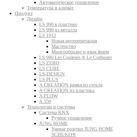
Автоматическое управление
Температура и климат
Продукт
Дизайн
LS 990 в пластике
LS 990 из металла
LS 1912
Новая интерпретация
Мастерство
Многообразие и язык форм
LS 990 Les Couleurs ® Le Corbusier
LS ZERO
LS CUBE
LS-DESIGN
LS PLUS
A CREATION рамка из стекла
A CREATION из пластика
A FLOW
A 550
Технологии и системы
Система KNX
Ручное управление
JUNG HOME
Умные розетки JUNG HOME
SCHUKO®