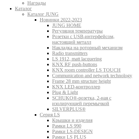
Награды
Каталог
Каталог JUNG
Новинки 2022-2023
JUNG HOME
Регуляция температуры
Розетки с USB-интерфейсом,
настоящий металл
Накладка на роторный механизм
Radio transmitters
LS 1912, matt lacquering
KNX RF push-buttons
KNX room controller LS TOUCH
Communication and network technology
Frame 28 mm structure height
KNX LED-контроллер
Plug & Light
SCHUKO®-розетка, 2-ная с
изолирующей перемычкой
SILVERPLUS®
Серия LS
Крышки и изделия
Рамки LS 990
Рамки LS-DESIGN
Рамки LS PLUS