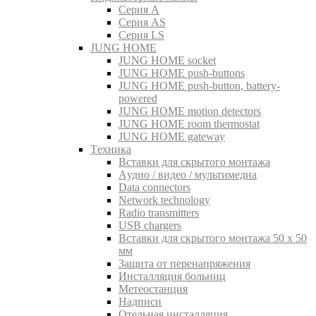
Серия A
Серия AS
Серия LS
JUNG HOME
JUNG HOME socket
JUNG HOME push-buttons
JUNG HOME push-button, battery-
powered
JUNG HOME motion detectors
JUNG HOME room thermostat
JUNG HOME gateway
Tехника
Вставки для скрытого монтажа
Aудио / видео / мультимедиа
Data connectors
Network technology
Radio transmitters
USB chargers
Вставки для скрытого монтажа 50 x 50
мм
Защита от перенапряжения
Инсталляция больниц
Метеостанция
Надписи
Отельная инсталляция